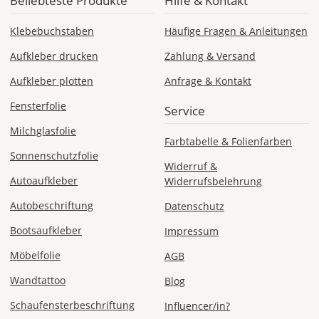
Beliebteste Produkte
Hilfe & Kontakt
Klebebuchstaben
Häufige Fragen & Anleitungen
Aufkleber drucken
Zahlung & Versand
Aufkleber plotten
Anfrage & Kontakt
Fensterfolie
Service
Milchglasfolie
Farbtabelle & Folienfarben
Sonnenschutzfolie
Widerruf &
Autoaufkleber
Widerrufsbelehrung
Autobeschriftung
Datenschutz
Bootsaufkleber
Impressum
Möbelfolie
AGB
Wandtattoo
Blog
Schaufensterbeschriftung
Influencer/in?