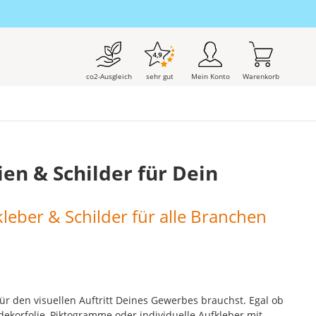
co2-Ausgleich
sehr gut
Mein Konto
Warenkorb
ien & Schilder für Dein
kleber & Schilder für alle Branchen
für den visuellen Auftritt Deines Gewerbes brauchst. Egal ob
sdekorfolie, Piktogramme oder individuelle Aufkleber mit