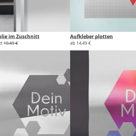
olie im Zuschnitt
Aufkleber plotten
tt
10,49 €
ab 14,49 €