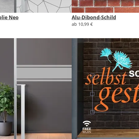
olie Neo
Alu-Dibond-Schild
ab 10,99 €