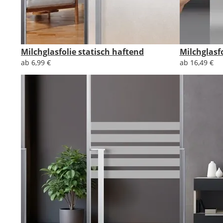
Milchglasfolie statisch haftend
Milchglasf
ab 6,99 €
ab 16,49 €