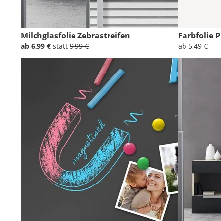
Milchglasfolie Zebrastreifen
Farbfolie
ab 6,99 €
statt
9,99 €
ab 5,49 €