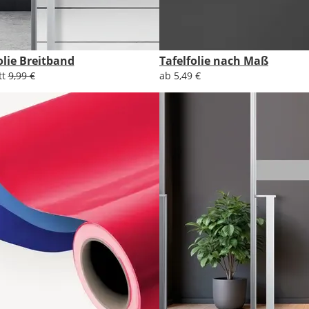
olie Breitband
Tafelfolie nach Maß
tt
9,99 €
ab 5,49 €