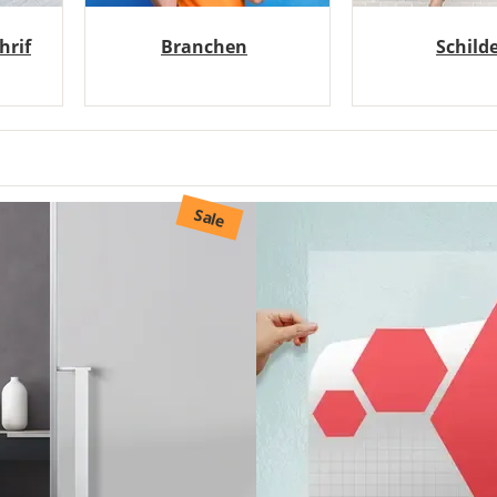
hrif
Branchen
Schild
Sale