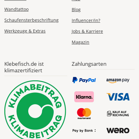
Auswählen
eines
Wandtattoo
Blog
Clip
Schaufensterbeschriftung
Influencer/in?
Arts,
kannst
Werkzeuge & Extras
Jobs & Karriere
Du
es
Magazin
einfach
verschieben
und
Klebefisch.de ist
Zahlungsarten
vergrößern.
klimazertifiziert
Im
Fenster
"Clip
Art
anpassen"
kannst
Du
die
Farbe
anpassen.