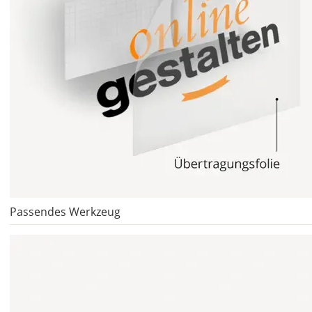
1,99 EUR
ohne
Produktionsaufschlag
Versandkosten 1,99
EUR
Priority
Deutschland
Do., 13.08. -
Mo., 17.08.
ab 7,98
Passendes Werkzeug
Produktionsaufschlag
ab 5,99 EUR*
Versandkosten 1,99
EUR
Express
Deutschland