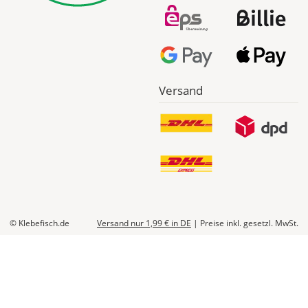
Formen:
Wähle
eine
der
Standardformen
und
Versand
passe
Größe,
Flächenfarbe
und
Kontur
an.
Eine
Form
kann
© Klebefisch.de
Versand nur 1,99 €
in DE
|
Preise inkl. gesetzl. MwSt.
z.B.
als
Hintergrund
für
Deine
Gestaltung