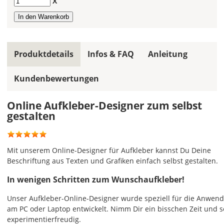
Anzahl
X
viel
Platz
hast
Du
für
Produktdetails
Infos & FAQ
Anleitung
Deinen
Aufkleber
Kundenbewertungen
zur
Verfügung?
Du
Online Aufkleber-Designer zum selbst
kannst
gestalten
aus
vorgegebenen
Grundgrößen
Mit unserem Online-Designer für Aufkleber kannst Du Deine
wählen
Beschriftung aus Texten und Grafiken einfach selbst gestalten.
oder
Deine
In wenigen Schritten zum Wunschaufkleber!
Wunschgröße
selbst
Unser Aufkleber-Online-Designer wurde speziell für die Anwen
eingeben.
am PC oder Laptop entwickelt. Nimm Dir ein bisschen Zeit und s
experimentierfreudig.