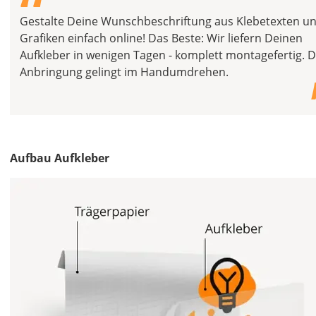
“
Gestalte Deine Wunschbeschriftung aus Klebetexten u
Grafiken einfach online! Das Beste: Wir liefern Deinen
DE
Aufkleber in wenigen Tagen - komplett montagefertig. D
Anbringung gelingt im Handumdrehen.
EU
AT
Aufbau Aufkleber
CH
Bild
Economy
Deutschland
Mo., 17.08. -
Fr., 21.08.