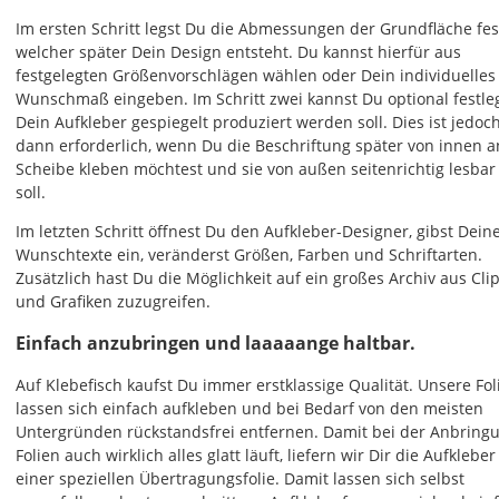
Wichtig:
Die
Im ersten Schritt legst Du die Abmessungen der Grundfläche fes
automatische
welcher später Dein Design entsteht. Du kannst hierfür aus
Preisberechnung
festgelegten Größenvorschlägen wählen oder Dein individuelles
stützt
Wunschmaß eingeben. Im Schritt zwei kannst Du optional festle
sich
Dein Aufkleber gespiegelt produziert werden soll. Dies ist jedoc
immer
dann erforderlich, wenn Du die Beschriftung später von innen a
auf
Scheibe kleben möchtest und sie von außen seitenrichtig lesbar
die
soll.
von
Im letzten Schritt öffnest Du den Aufkleber-Designer, gibst Dein
Dir
Wunschtexte ein, veränderst Größen, Farben und Schriftarten.
vorgewählte
Zusätzlich hast Du die Möglichkeit auf ein großes Archiv aus Cli
Grundfläche.
und Grafiken zuzugreifen.
Nutzt
Du
Einfach anzubringen und laaaaange haltbar.
die
Grundfläche
Auf Klebefisch kaufst Du immer erstklassige Qualität. Unsere Fol
bei
lassen sich einfach aufkleben und bei Bedarf von den meisten
der
Untergründen rückstandsfrei entfernen. Damit bei der Anbring
Gestaltung
Folien auch wirklich alles glatt läuft, liefern wir Dir die Aufkleber
nicht
einer speziellen Übertragungsfolie. Damit lassen sich selbst
voll