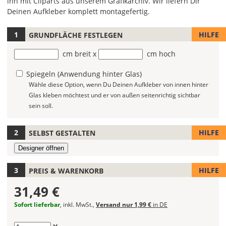
ihn mit Cliparts aus unserem Grafikarchiv. Wir liefern Dir
Deinen Aufkleber komplett montagefertig.
HILFE
GRUNDFLÄCHE FESTLEGEN
Hier
legst
Breite
cm breit x
Höhe
cm hoch
Du
die
Spiegeln (Anwendung hinter Glas)
Größe
Wähle diese Option, wenn Du Deinen Aufkleber von innen hinter
der
Glas kleben möchtest und er von außen seitenrichtig sichtbar
Grundfläche
sein soll.
fest,
auf
der
HILFE
SELBST GESTALTEN
Du
im
dritten
HILFE
PREIS & WARENKORB
Schritt
Dein
31,49 €
Design
Sofort lieferbar
, inkl. MwSt.,
Versand nur 1,99 €
in DE
anlegst.
Wie