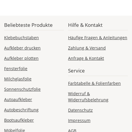
durch
einen
Doppelklick
ändern.
Beliebteste Produkte
Hilfe & Kontakt
Im
Fenster
Klebebuchstaben
Häufige Fragen & Anleitungen
"Text
Aufkleber drucken
Zahlung & Versand
anpassen"
kannst
Aufkleber plotten
Anfrage & Kontakt
Du
Schriftart,
Fensterfolie
Service
Farbe
Milchglasfolie
und
Farbtabelle & Folienfarben
weitere
Sonnenschutzfolie
Texteinstellungen
Widerruf &
anpassen.
Autoaufkleber
Widerrufsbelehrung
Clip
Autobeschriftung
Datenschutz
Art:
Bootsaufkleber
Impressum
Nach
dem
Möbelfolie
AGB