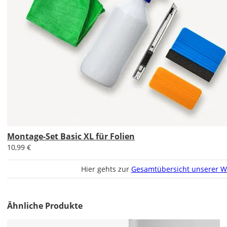
Checkout
angezeigt.
Montage-Set Basic XL für Folien
10,99 €
Hier gehts zur
Gesamtübersicht unserer W
Mit
Ähnliche Produkte
dem
Aufkleber-