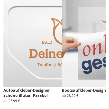
Designer
kannst
Du
Deine
eigene
Beschriftung
gestalten.
Du
hast
folgende
Optionen:
Text:
Nach
dem
Hinzufügen
eines
Autoaufkleber-Designer
Bootsaufkleber-Designe
Textes
Schöne Blüten-Parabel
ab 28,99 €
kannst
ab 28,99 €
Du
ihn