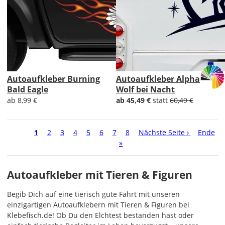
Autoaufkleber Burning
Autoaufkleber Alpha
Bald Eagle
Wolf bei Nacht
ab 8,99 €
ab 45,49 €
statt
60,49 €
Seitennummerierung
Aktuelle
1
Seite
2
Seite
3
Seite
4
Seite
5
Seite
6
Seite
7
Seite
8
Nächste
Nächste Seite ›
Letzte
Ende
Seite
»
Seite
Seite
Autoaufkleber mit Tieren & Figuren
Begib Dich auf eine tierisch gute Fahrt mit unseren
einzigartigen Autoaufklebern mit Tieren & Figuren bei
Klebefisch.de! Ob Du den Elchtest bestanden hast oder