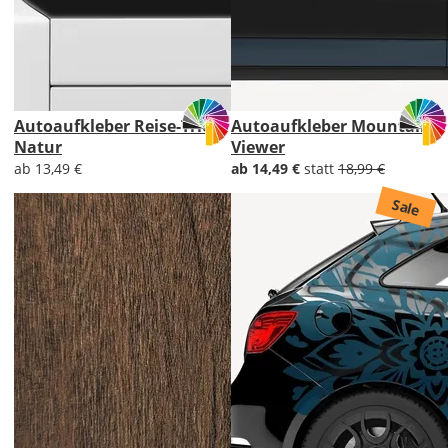
Autoaufkleber Reise-Trio
Autoaufkleber Mountain
Natur
Viewer
ab 13,49 €
ab 14,49 €
statt
18,99 €
Sale