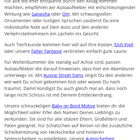
Für alle die eher entspannt durch den Alltag kommen
möchten, empfehlen wir Autoaufkleber mit entschleunigender
Wirkung wie
Ganesha
oder
Om
. Mit schwungvollen
Ornamenten oder lustigen Sprüchen zauberst Du eine
individuelle Note auf Dein Auto und den anderen
Verkehrsteilnehmern ein Lächeln ins Gesicht.
Auch Tierfreunde kommen hier voll auf ihre Kosten,
Elch Kjell
oder unsere
Falter Fantasie
verbreiten einfach gute Laune.
Für Weltenbummler die ständig auf Achse sind, passen
Autoaufkleber die darauf hinweisen, dass hier ein Abenteurer
unterwegs ist. Mit
Aussie Street Signs
zeigst Du den anderen
wie weit Du schon gekommen bist oder wovon Du noch
träumst. Damit kündigst Du auch gleich mal an, dass noch
lange nicht Schluss ist mit Deinem Entdeckerdrang.
Unsere schnuckeligen
Baby on Bord Motive
bieten dir die
Möglichkeit voller Eifer den Namen Deines Lieblings zu
verkünden. Sie sind für alle stolzen Eltern, Großeltern und
Paten geeignet. Für Schätzchen auf Reisen ist die zusätzliche
Scheibentönung von Heckscheibe und hinteren
Seitenscheiben zu empfehlen. Unsere
Autoscheiben