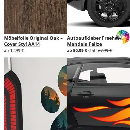
Möbelfolie Original Oak –
Autoaufkleber Freehand
Cover Styl AA14
Mandala Felize
ab 12,99 €
ab 50,99 €
statt
67,99 €