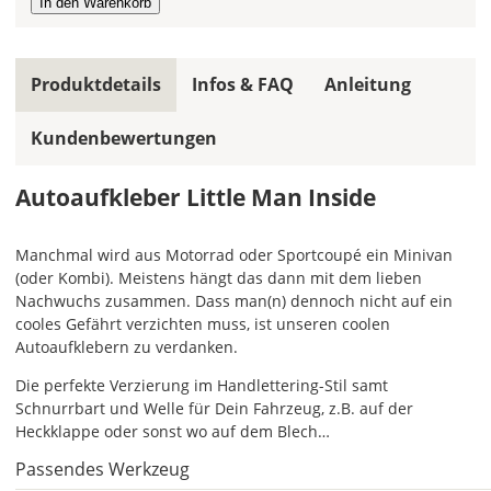
Farbe,
wird
ein
Produktdetails
Infos & FAQ
Anleitung
mehrfarbiger
Autoaufkleber
einfarbig.
Kundenbewertungen
Mit
Autoaufkleber Little Man Inside
einem
Klick
auf
Manchmal wird aus Motorrad oder Sportcoupé ein Minivan
das
(oder Kombi). Meistens hängt das dann mit dem lieben
Farbvorschau-
Nachwuchs zusammen. Dass man(n) dennoch nicht auf ein
Bild,
cooles Gefährt verzichten muss, ist unseren coolen
öffnet
Autoaufklebern zu verdanken.
sich
die
Die perfekte Verzierung im Handlettering-Stil samt
Farbvorschau
Schnurrbart und Welle für Dein Fahrzeug, z.B. auf der
entsprechend
Heckklappe oder sonst wo auf dem Blech…
Deiner
Passendes Werkzeug
Farbauswahl.