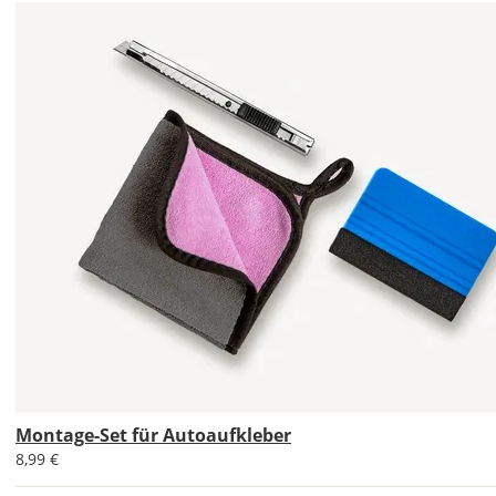
Bild
Im
2er-
Set
erhältst
Du
den
Autoaufkleber
1x
normal
und
Montage-Set für Autoaufkleber
1x
8,99 €
gespiegelt.