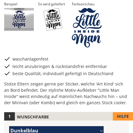
Beispiel
So wird geliefert
Farbvorschau
waschanlagenfest
leicht anzubringen & rückstandsfrei entfernbar
beste Qualität, individuell gefertigt in Deutschland
Stolze Eltern zeigen gerne per Sticker, welche 'Art Kind' sich
an Bord befindet. Der stylishe Motiv-Aufkleber "Little Man
Inside" weist eindeutig auf männlichen Nachwuchs hin – und
der Minivan (oder Kombi) wird gleich ein ganzes Stück cooler.
HILFE
WUNSCHFARBE
Hier
legst
Farbe/n
Du
Dunkelblau