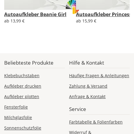
Lieferzeit
Autoaufkleber Beanie Girl
Autoaufkleber Princess 
&
ab 13,99 €
ab 15,99 €
Versandkosten?
DE
Beliebteste Produkte
Hilfe & Kontakt
EU
Klebebuchstaben
Häufige Fragen & Anleitungen
AT
Aufkleber drucken
Zahlung & Versand
Aufkleber plotten
Anfrage & Kontakt
CH
Fensterfolie
Service
Economy
Milchglasfolie
Deutschland
Farbtabelle & Folienfarben
Sonnenschutzfolie
Widerruf &