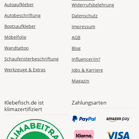
Autoaufkleber
Widerrufsbelehrung
Autobeschriftung
Datenschutz
Mo., 17.08. -
Fr., 21.08.
Bootsaufkleber
Impressum
1,99 EUR
Möbelfolie
AGB
ohne
Produktionsaufschlag
Wandtattoo
Blog
Versandkosten 1,99
EUR
Schaufensterbeschriftung
Influencer/in?
Priority
Werkzeuge & Extras
Jobs & Karriere
Deutschland
Magazin
Klebefisch.de ist
Zahlungsarten
Do., 13.08. -
klimazertifiziert
Mo., 17.08.
ab 7,98
Produktionsaufschlag
ab 5,99 EUR*