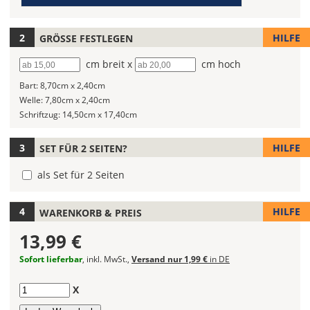
(Wert
die
1)
Farbe
Deines
HILFE
GRÖSSE FESTLEGEN
Autoaufklebers
Breite
cm breit x
Höhe
cm hoch
fest!
Bart:
8,70cm x 2,40cm
Bei
Welle:
7,80cm x 2,40cm
mehrfarbigen
Schriftzug:
14,50cm x 17,40cm
Autoaufklebern
kannst
Du
HILFE
SET FÜR 2 SEITEN?
die
als Set für 2 Seiten
Farben
frei
kombinieren.
HILFE
WARENKORB & PREIS
Wählst
Du
13,99 €
in
Sofort lieferbar
, inkl. MwSt.,
Versand nur 1,99 €
in DE
allen
Farbfeldern
Anzahl
X
die
gleiche