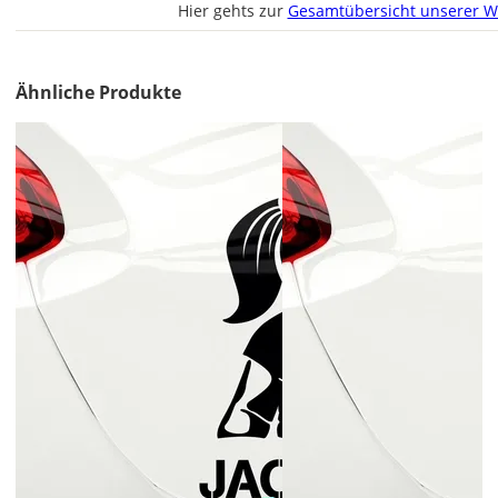
Im
Hier gehts zur
Gesamtübersicht unserer W
2er-
Set
erhältst
Ähnliche Produkte
Du
den
Autoaufkleber
2x
ungespiegelt.
Soll
der
Autoaufkleber
gespiegelt
werden?
Bild