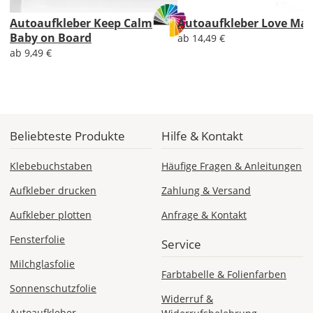
Lieferzeit
&
Autoaufkleber Keep Calm
Autoaufkleber Love Ma
Versandkosten?
Baby on Board
ab 14,49 €
ab 9,49 €
DE
EU
Beliebteste Produkte
Hilfe & Kontakt
Klebebuchstaben
Häufige Fragen & Anleitungen
AT
Aufkleber drucken
Zahlung & Versand
CH
Aufkleber plotten
Anfrage & Kontakt
Fensterfolie
Service
Economy
Milchglasfolie
Deutschland
Farbtabelle & Folienfarben
Sonnenschutzfolie
Widerruf &
Autoaufkleber