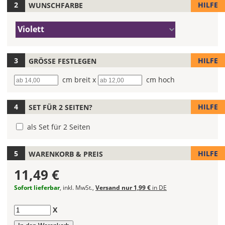
Farbe
Gib
HILFE
WUNSCHFARBE
Deines
hier
Autoaufklebers
Deinen
Farbe/n
Violett
fest!
Wunschtext
(Wert
ein.
1)
Bei
HILFE
GRÖSSE FESTLEGEN
mehrfarbigen
Autoaufklebern
Breite
cm breit x
Höhe
cm hoch
kannst
Du
die
HILFE
SET FÜR 2 SEITEN?
Farben
frei
als Set für 2 Seiten
kombinieren.
Wählst
HILFE
WARENKORB & PREIS
Du
in
11,49 €
allen
Sofort lieferbar
, inkl. MwSt.,
Versand nur 1,99 €
in DE
Farbfeldern
die
gleiche
Anzahl
X
Farbe,