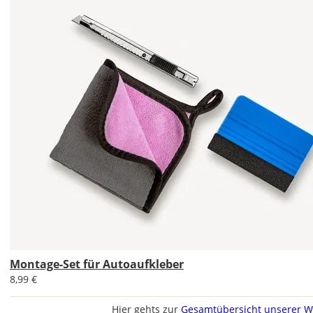
Bild
Im
2er-
Set
erhältst
Du
den
Autoaufkleber
1x
normal
und
1x
Montage-Set für Autoaufkleber
gespiegelt.
8,99 €
Im
Hier gehts zur
Gesamtübersicht unserer W
2er-