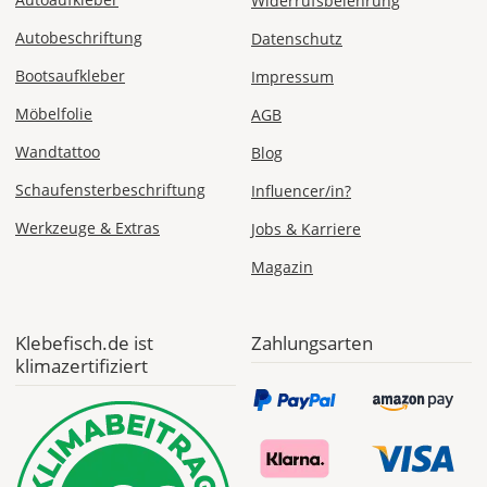
Widerrufsbelehrung
Mo., 17.08. -
Autobeschriftung
Datenschutz
Fr., 21.08.
Bootsaufkleber
Impressum
1,99 EUR
Möbelfolie
AGB
ohne
Produktionsaufschlag
Versandkosten 1,99
Wandtattoo
Blog
EUR
Schaufensterbeschriftung
Influencer/in?
Priority
Werkzeuge & Extras
Jobs & Karriere
Deutschland
Magazin
Do., 13.08. -
Klebefisch.de ist
Zahlungsarten
Mo., 17.08.
klimazertifiziert
ab 7,98
Produktionsaufschlag
ab 5,99 EUR*
Versandkosten 1,99
EUR