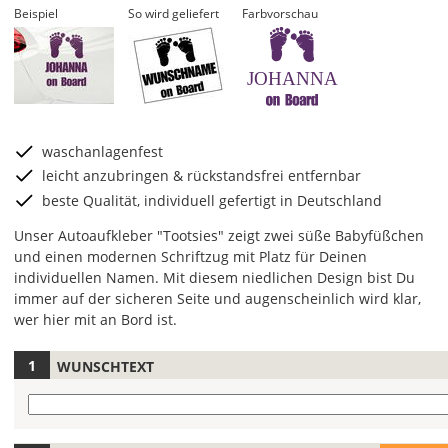
Beispiel
So wird geliefert
Farbvorschau
JOHANNA
waschanlagenfest
leicht anzubringen & rückstandsfrei entfernbar
beste Qualität, individuell gefertigt in Deutschland
Unser Autoaufkleber "Tootsies" zeigt zwei süße Babyfüßchen
und einen modernen Schriftzug mit Platz für Deinen
individuellen Namen. Mit diesem niedlichen Design bist Du
immer auf der sicheren Seite und augenscheinlich wird klar,
wer hier mit an Bord ist.
WUNSCHTEXT
Hier
legst
Wunschtext
Du
die