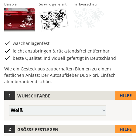
Beispiel
So wird geliefert
Farbvorschau
waschanlagenfest
leicht anzubringen & rückstandsfrei entfernbar
beste Qualität, individuell gefertigt in Deutschland
Wie ein Gesteck aus zauberhaften Blumen zu einem
festlichen Anlass: Der Autoaufkleber Duo Fiori. Einfach
atemberaubend schön.
HILFE
WUNSCHFARBE
Hier
legst
Farbe/n
Du
Weiß
(Wert
die
1)
Farbe
Deines
HILFE
GRÖSSE FESTLEGEN
Autoaufklebers