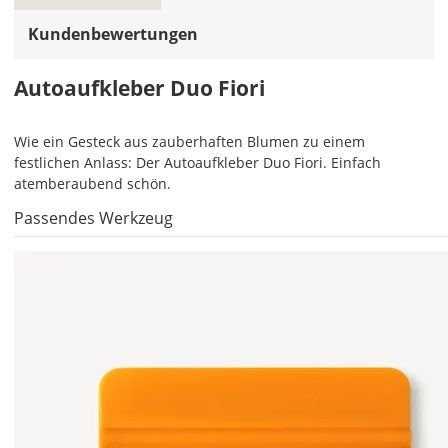
mehrfarbiger
Autoaufkleber
Kundenbewertungen
einfarbig.
Mit
Autoaufkleber Duo Fiori
einem
Klick
Wie ein Gesteck aus zauberhaften Blumen zu einem
auf
festlichen Anlass: Der Autoaufkleber Duo Fiori. Einfach
das
atemberaubend schön.
Farbvorschau-
Bild,
Passendes Werkzeug
öffnet
sich
die
Farbvorschau
entsprechend
Deiner
Farbauswahl.
Lege
hier
die