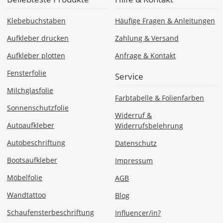
Klebebuchstaben
Häufige Fragen & Anleitungen
Aufkleber drucken
Zahlung & Versand
DE
Aufkleber plotten
Anfrage & Kontakt
EU
Fensterfolie
Service
Milchglasfolie
AT
Farbtabelle & Folienfarben
Sonnenschutzfolie
Widerruf &
CH
Autoaufkleber
Widerrufsbelehrung
Autobeschriftung
Datenschutz
Economy
Bootsaufkleber
Impressum
Deutschland
Möbelfolie
AGB
Wandtattoo
Blog
Di., 18.08. -
Schaufensterbeschriftung
Influencer/in?
Sa., 22.08.