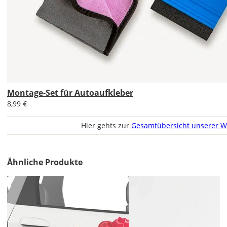
Im
2er-
Set
erhältst
Montage-Set für Autoaufkleber
Du
8,99 €
den
Autoaufkleber
Hier gehts zur
Gesamtübersicht unserer W
1x
normal
und
Ähnliche Produkte
1x
gespiegelt.
Im
2er-
Set
erhältst