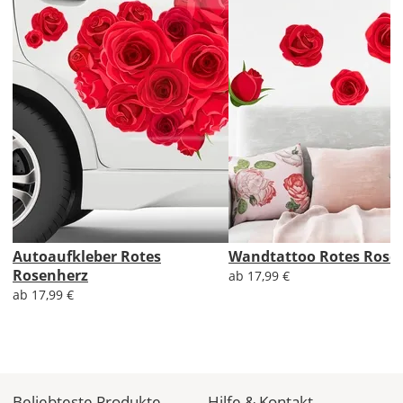
Du
den
Autoaufkleber
2x
ungespiegelt.
Soll
der
Autoaufkleber
gespiegelt
werden?
Bild
Autoaufkleber Rotes
Wandtattoo Rotes Rose
Rosenherz
ab 17,99 €
ab 17,99 €
Lieferzeit
&
Beliebteste Produkte
Hilfe & Kontakt
Versandkosten?