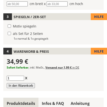
Breite
cm breit x
Höhe
cm hoch
fest!
Bei
HILFE
SPIEGELN / 2ER-SET
mehrfarbigen
Autoaufklebern
Motiv spiegeln
kannst
Du
als Set für 2 Seiten
die
1x normal & 1x gespiegelt
Farben
frei
HILFE
WARENKORB & PREIS
kombinieren.
Wählst
34,99 €
Du
in
Sofort lieferbar
, inkl. MwSt.,
Versand nur 1,99 €
in DE
allen
Farbfeldern
Anzahl
X
die
gleiche
Farbe,
wird
ein
Produktdetails
Infos & FAQ
Anleitung