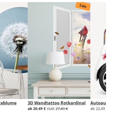
Sale
teblume
3D Wandtattoo Rotkardinal
Autoaufkleb
ab 20,49 €
statt
27,49 €
ab 22,49 €