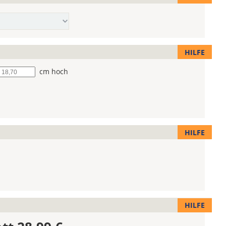
HILFE
he
cm hoch
HILFE
HILFE