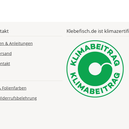
Lieferzeit
&
takt
Klebefisch.de ist klimazertifi
Versandkosten?
en & Anleitungen
ersand
DE
ntakt
EU
& Folienfarben
AT
Widerrufsbelehrung
CH
Economy