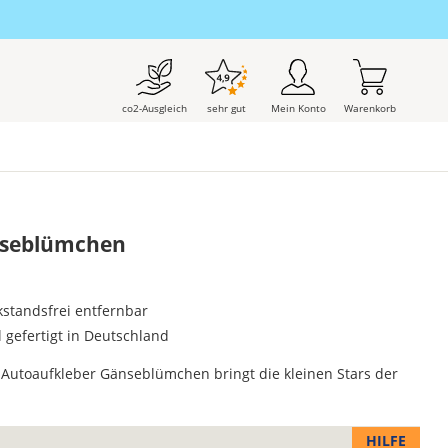
co2-Ausgleich
sehr gut
Mein Konto
Warenkorb
nseblümchen
kstandsfrei entfernbar
l gefertigt in Deutschland
 Autoaufkleber Gänseblümchen bringt die kleinen Stars der
HILFE