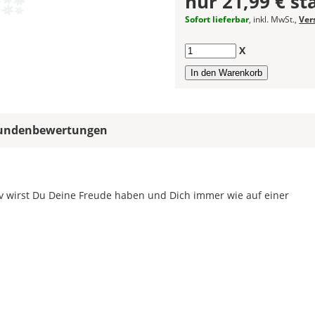
nur
21,99 €
st
Farbfeldern
die
Sofort lieferbar
, inkl. MwSt.,
Ver
gleiche
Farbe,
Anzahl
X
wird
ein
mehrfarbiger
Autoaufkleber
einfarbig.
undenbewertungen
Mit
einem
Klick
auf
iv wirst Du Deine Freude haben und Dich immer wie auf einer
das
Farbvorschau-
Bild,
öffnet
sich
die
Farbvorschau
entsprechend