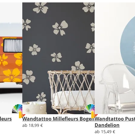
gespiegelt.
Im
2er-
Set
erhältst
Du
den
Autoaufkleber
2x
ungespiegelt.
Soll
der
Autoaufkleber
gespiegelt
werden?
Bild
leurs
Wandtattoo Millefleurs Bogen
Wandtattoo Pus
Dandelion
ab 18,99 €
ab 15,49 €