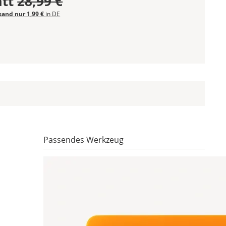
att
28,99 €
sand nur 1,99 €
in DE
Passendes Werkzeug