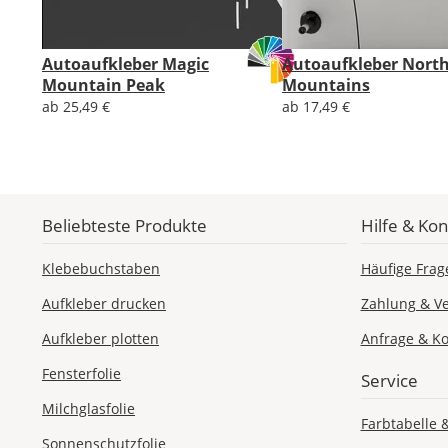
Autoaufkleber Magic
Autoaufkleber North
Mountain Peak
Mountains
ab 25,49 €
ab 17,49 €
Beliebteste Produkte
Hilfe & Kon
Klebebuchstaben
Häufige Frag
Aufkleber drucken
Zahlung & V
Aufkleber plotten
Anfrage & Ko
Fensterfolie
Service
Milchglasfolie
Farbtabelle 
Sonnenschutzfolie