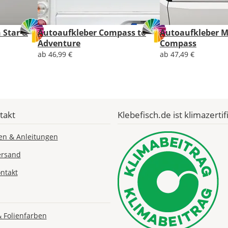
werden?
Bild
 Star &
Autoaufkleber Compass to
Autoaufkleber 
Adventure
Compass
ab 46,99 €
ab 47,49 €
Lieferzeit
takt
Klebefisch.de ist klimazertifi
&
Versandkosten?
en & Anleitungen
ersand
DE
ntakt
EU
& Folienfarben
AT