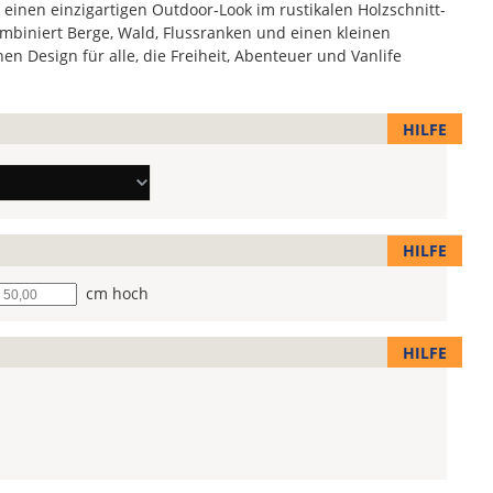
nen einzigartigen Outdoor-Look im rustikalen Holzschnitt-
ombiniert Berge, Wald, Flussranken und einen kleinen
n Design für alle, die Freiheit, Abenteuer und Vanlife
HILFE
HILFE
he
cm hoch
HILFE