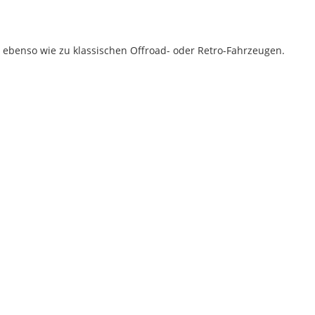
die
erforderliche
Mindestgröße.
ebenso wie zu klassischen Offroad- oder Retro-Fahrzeugen.
Soll
der
Autoaufkleber
gespiegelt
werden?
Bild
Im
2er-
Set
erhältst
Du