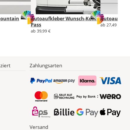
Mountain
Autoaufkleber Wunsch-Kom-
Autoaufkleb
Pass
ab 27,49 €
ab 39,99 €
ziert
Zahlungsarten
Versand