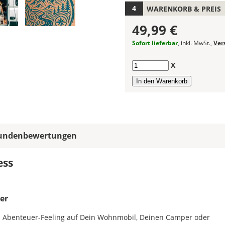
frei
WARENKORB & PREIS
kombinieren.
Wählst
49,99 €
Du
in
Sofort lieferbar
, inkl. MwSt.,
Ver
allen
Farbfeldern
Anzahl
X
die
gleiche
Farbe,
wird
ein
mehrfarbiger
undenbewertungen
Autoaufkleber
einfarbig.
ess
Mit
einem
Klick
auf
er
das
s Abenteuer-Feeling auf Dein Wohnmobil, Deinen Camper oder
Farbvorschau-