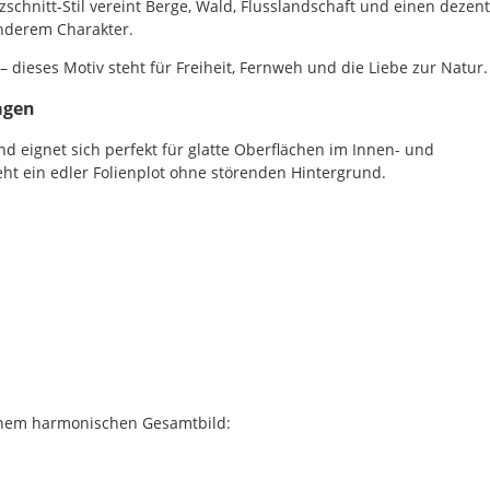
chnitt-Stil vereint Berge, Wald, Flusslandschaft und einen dezen
Bild,
nderem Charakter.
öffnet
sich
dieses Motiv steht für Freiheit, Fernweh und die Liebe zur Natur.
die
Farbvorschau
agen
entsprechend
Deiner
und eignet sich perfekt für glatte Oberflächen im Innen- und
Farbauswahl.
ht ein edler Folienplot ohne störenden Hintergrund.
Lege
hier
die
Größe
Deines
Autoaufklebers
fest.
Die
jeweils
inem harmonischen Gesamtbild:
voreingestellte
Größe
zeigt