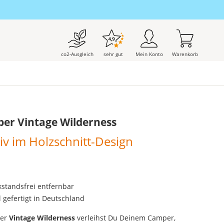
co2-Ausgleich
sehr gut
Mein Konto
Warenkorb
er Vintage Wilderness
v im Holzschnitt-Design
kstandsfrei entfernbar
l gefertigt in Deutschland
ber
Vintage Wilderness
verleihst Du Deinem Camper,