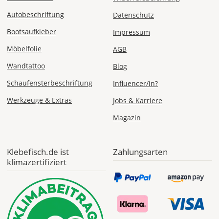
Sa., 22.08.
Autobeschriftung
Datenschutz
1,99 EUR
Bootsaufkleber
Impressum
ohne
Produktionsaufschlag
Möbelfolie
AGB
Versandkosten 1,99
EUR
Wandtattoo
Blog
Priority
Schaufensterbeschriftung
Influencer/in?
Deutschland
Werkzeuge & Extras
Jobs & Karriere
Magazin
Fr., 14.08. - Di.,
18.08.
Klebefisch.de ist
Zahlungsarten
klimazertifiziert
ab 7,98
Produktionsaufschlag
ab 5,99 EUR*
Versandkosten 1,99
EUR