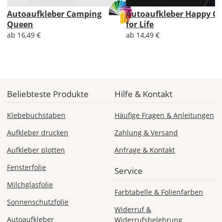
Versandkosten?
Autoaufkleber Camping
Autoaufkleber Happy C
Queen
for Life
ab 16,49 €
ab 14,49 €
DE
EU
Beliebteste Produkte
Hilfe & Kontakt
AT
Klebebuchstaben
Häufige Fragen & Anleitungen
Aufkleber drucken
Zahlung & Versand
CH
Aufkleber plotten
Anfrage & Kontakt
Economy
Fensterfolie
Service
Deutschland
Milchglasfolie
Farbtabelle & Folienfarben
Sonnenschutzfolie
Widerruf &
Autoaufkleber
Widerrufsbelehrung
Di., 18.08. -