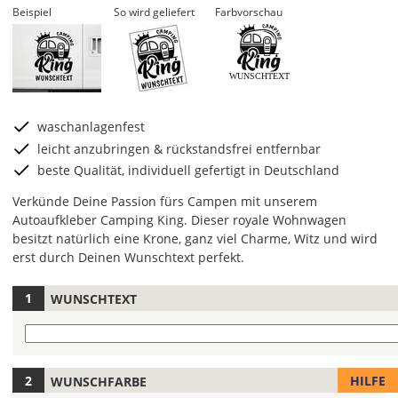
Beispiel
So wird geliefert
Farbvorschau
WUNSCHTEXT
waschanlagenfest
leicht anzubringen & rückstandsfrei entfernbar
beste Qualität, individuell gefertigt in Deutschland
Verkünde Deine Passion fürs Campen mit unserem
Autoaufkleber Camping King. Dieser royale Wohnwagen
besitzt natürlich eine Krone, ganz viel Charme, Witz und wird
erst durch Deinen Wunschtext perfekt.
WUNSCHTEXT
Hier
legst
Wunschtext
Du
die
Farbe
Gib
HILFE
WUNSCHFARBE
Deines
hier