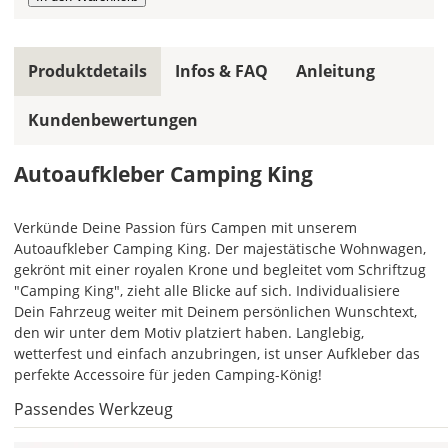
ein
mehrfarbiger
Autoaufkleber
einfarbig.
Produktdetails
Infos & FAQ
Anleitung
Mit
Kundenbewertungen
einem
Klick
auf
Autoaufkleber Camping King
das
Farbvorschau-
Bild,
Verkünde Deine Passion fürs Campen mit unserem
öffnet
Autoaufkleber Camping King. Der majestätische Wohnwagen,
sich
gekrönt mit einer royalen Krone und begleitet vom Schriftzug
die
"Camping King", zieht alle Blicke auf sich. Individualisiere
Farbvorschau
Dein Fahrzeug weiter mit Deinem persönlichen Wunschtext,
entsprechend
den wir unter dem Motiv platziert haben. Langlebig,
Deiner
wetterfest und einfach anzubringen, ist unser Aufkleber das
Farbauswahl.
perfekte Accessoire für jeden Camping-König!
Passendes Werkzeug
Lege
hier