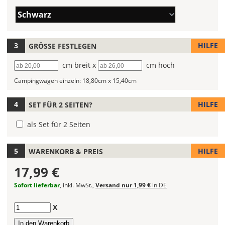
Autoaufklebers
Deinen
Farbe/n
Schwarz
fest!
Wunschtext
(Wert
ein.
1)
Bei
HILFE
GRÖSSE FESTLEGEN
mehrfarbigen
Autoaufklebern
Breite
cm breit x
Höhe
cm hoch
kannst
Du
Campingwagen einzeln:
18,80cm x 15,40cm
die
Farben
HILFE
SET FÜR 2 SEITEN?
frei
kombinieren.
als Set für 2 Seiten
Wählst
Du
HILFE
WARENKORB & PREIS
in
allen
17,99 €
Farbfeldern
die
Sofort lieferbar
, inkl. MwSt.,
Versand nur 1,99 €
in DE
gleiche
Farbe,
Anzahl
X
wird