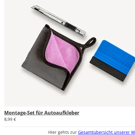
Im
2er-
Set
erhältst
Du
den
Autoaufkleber
1x
normal
und
1x
gespiegelt.
Montage-Set für Autoaufkleber
8,99 €
Im
2er-
Hier gehts zur
Gesamtübersicht unserer W
Set