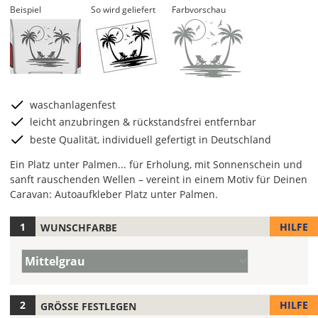
Beispiel
So wird geliefert
Farbvorschau
waschanlagenfest
leicht anzubringen & rückstandsfrei entfernbar
beste Qualität, individuell gefertigt in Deutschland
Ein Platz unter Palmen... für Erholung, mit Sonnenschein und
sanft rauschenden Wellen – vereint in einem Motiv für Deinen
Caravan: Autoaufkleber Platz unter Palmen.
HILFE
WUNSCHFARBE
Hier
legst
Farbe/n
Du
Mittelgrau
(Wert
die
1)
Farbe
Deines
HILFE
GRÖSSE FESTLEGEN