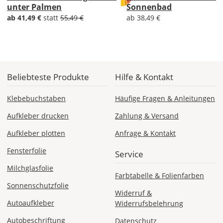
Versandkosten?
unter Palmen
Sonnenbad
ab 41,49 €
statt
55,49 €
ab 38,49 €
DE
EU
Beliebteste Produkte
Hilfe & Kontakt
Klebebuchstaben
Häufige Fragen & Anleitungen
AT
Aufkleber drucken
Zahlung & Versand
CH
Aufkleber plotten
Anfrage & Kontakt
Fensterfolie
Service
Economy
Deutschland
Milchglasfolie
Farbtabelle & Folienfarben
Sonnenschutzfolie
Widerruf &
Autoaufkleber
Widerrufsbelehrung
Mo., 17.08. -
Autobeschriftung
Datenschutz
Fr., 21.08.