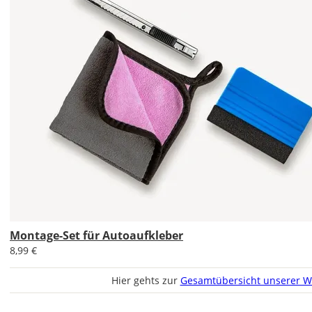
Im
2er-
Set
erhältst
Du
den
Autoaufkleber
1x
normal
und
1x
Montage-Set für Autoaufkleber
gespiegelt.
8,99 €
Im
2er-
Hier gehts zur
Gesamtübersicht unserer W
Set
erhältst