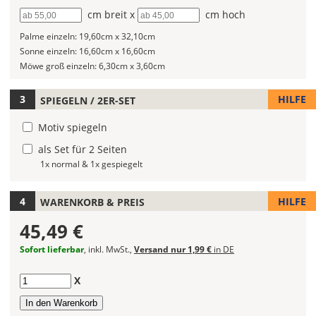
Autoaufklebers
Breite
cm breit x
Höhe
cm hoch
fest!
Palme einzeln:
19,60cm x 32,10cm
Bei
Sonne einzeln:
16,60cm x 16,60cm
mehrfarbigen
Möwe groß einzeln:
6,30cm x 3,60cm
Autoaufklebern
kannst
Du
HILFE
SPIEGELN / 2ER-SET
die
Motiv spiegeln
Farben
frei
als Set für 2 Seiten
kombinieren.
1x normal & 1x gespiegelt
Wählst
Du
HILFE
WARENKORB & PREIS
in
allen
45,49 €
Farbfeldern
die
Sofort lieferbar
, inkl. MwSt.,
Versand nur 1,99 €
in DE
gleiche
Farbe,
Anzahl
X
wird
ein