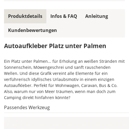
mehrfarbiger
Autoaufkleber
einfarbig.
Produktdetails
Infos & FAQ
Anleitung
Mit
Kundenbewertungen
einem
Klick
auf
Autoaufkleber Platz unter Palmen
das
Farbvorschau-
Bild,
Ein Platz unter Palmen... für Erholung an weißen Stränden mit
öffnet
Sonnenschein, Möwengeschrei und sanft rauschenden
sich
Wellen. Und diese Grafik vereint alle Elemente für ein
die
verführerisch idyllisches Urlaubsmotiv in einem einzigen
Farbvorschau
Autoaufkleber. Perfekt für Wohnwagen, Caravan, Bus & Co.
entsprechend
Also, warum nur von Meer träumen, wenn man doch zum
Deiner
Camping direkt hinfahren könnte?
Farbauswahl.
Passendes Werkzeug
Lege
hier
die