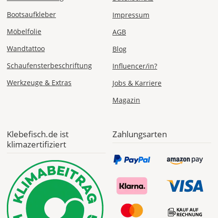
Bootsaufkleber
Impressum
1,99 EUR
Möbelfolie
AGB
ohne
Produktionsaufschlag
Versandkosten 1,99
Wandtattoo
Blog
EUR
Schaufensterbeschriftung
Influencer/in?
Priority
Werkzeuge & Extras
Jobs & Karriere
Deutschland
Magazin
Do., 13.08. -
Klebefisch.de ist
Zahlungsarten
Mo., 17.08.
klimazertifiziert
ab 7,98
Produktionsaufschlag
ab 5,99 EUR*
Versandkosten 1,99
EUR
Express