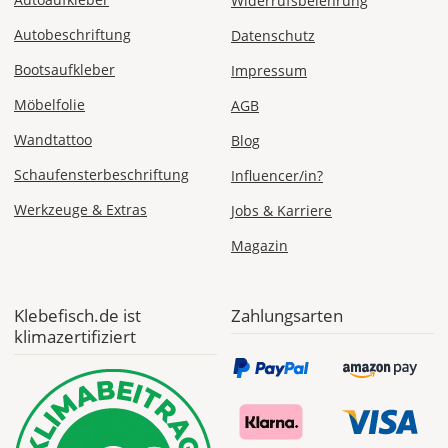
Widerrufsbelehrung
CH
Autobeschriftung
Datenschutz
Economy
Bootsaufkleber
Impressum
Deutschland
Möbelfolie
AGB
Wandtattoo
Blog
Schaufensterbeschriftung
Influencer/in?
Di., 18.08. -
Sa., 22.08.
Werkzeuge & Extras
Jobs & Karriere
1,99 EUR
Magazin
ohne
Produktionsaufschlag
Versandkosten 1,99
EUR
Klebefisch.de ist
Zahlungsarten
klimazertifiziert
Priority
Deutschland