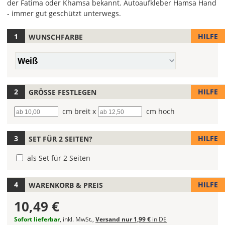
der Fatima oder Khamsa bekannt. Autoaufkleber Hamsa Hand
- immer gut geschützt unterwegs.
HILFE
WUNSCHFARBE
Hier
legst
Farbe/n
Du
Weiß
(Wert
die
1)
Farbe
Deines
HILFE
GRÖSSE FESTLEGEN
Autoaufklebers
Breite
cm breit x
Höhe
cm hoch
fest!
Bei
HILFE
SET FÜR 2 SEITEN?
mehrfarbigen
Autoaufklebern
als Set für 2 Seiten
kannst
Du
die
HILFE
WARENKORB & PREIS
Farben
10,49 €
frei
kombinieren.
Sofort lieferbar
, inkl. MwSt.,
Versand nur 1,99 €
in DE
Wählst