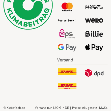
Fr., 14.08. - Di.,
18.08.
ab 7,98
Produktionsaufschlag
ab 5,99 EUR*
Versandkosten 1,99
EUR
Express
Deutschland
Versand
Di., 11.08. -
Mi., 12.08.
ab 24,98
Produktionsaufschlag
ab 9,99 EUR*
Versandkosten 14,99
EUR
© Klebefisch.de
Versand nur 1,99 €
in DE
|
Preise inkl. gesetzl. MwSt.