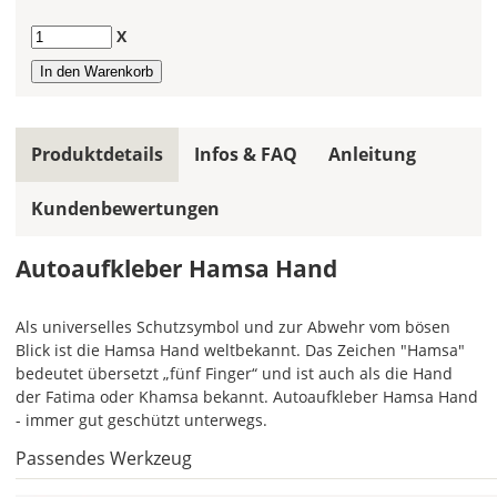
Du
Anzahl
X
in
allen
Farbfeldern
die
gleiche
Produktdetails
Infos & FAQ
Anleitung
Farbe,
wird
Kundenbewertungen
ein
mehrfarbiger
Autoaufkleber
Autoaufkleber Hamsa Hand
einfarbig.
Mit
Als universelles Schutzsymbol und zur Abwehr vom bösen
einem
Blick ist die Hamsa Hand weltbekannt. Das Zeichen "Hamsa"
Klick
bedeutet übersetzt „fünf Finger“ und ist auch als die Hand
auf
der Fatima oder Khamsa bekannt. Autoaufkleber Hamsa Hand
das
- immer gut geschützt unterwegs.
Farbvorschau-
Bild,
Passendes Werkzeug
öffnet