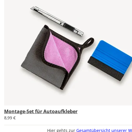
Mindestgröße.
Soll
der
Autoaufkleber
gespiegelt
werden?
Bild
Im
2er-
Set
Montage-Set für Autoaufkleber
erhältst
Du
8,99 €
den
Autoaufkleber
Hier gehts zur
Gesamtübersicht unserer W