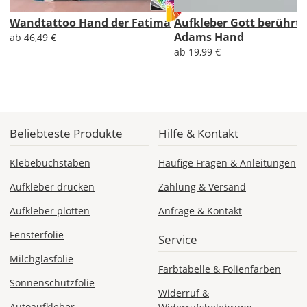
Bild
Wandtattoo Hand der Fatima
Aufkleber Gott berührt
Adams Hand
ab 46,49 €
ab 19,99 €
Lieferzeit
&
Beliebteste Produkte
Hilfe & Kontakt
Versandkosten?
Klebebuchstaben
Häufige Fragen & Anleitungen
Aufkleber drucken
Zahlung & Versand
DE
Aufkleber plotten
Anfrage & Kontakt
Fensterfolie
EU
Service
Milchglasfolie
Farbtabelle & Folienfarben
AT
Sonnenschutzfolie
Widerruf &
Autoaufkleber