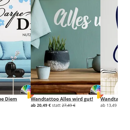
pe Diem
Wandtattoo Alles wird gut!
Wandtattoo S
ab 20,49 €
statt
27,49 €
ab 13,49 €