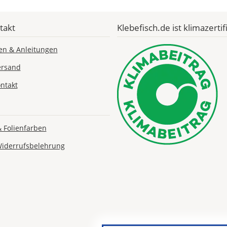
takt
Klebefisch.de ist klimazertifi
Lieferzeit
en & Anleitungen
&
Versandkosten?
ersand
ntakt
DE
& Folienfarben
EU
Widerrufsbelehrung
AT
CH
Economy