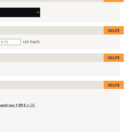
HILFE
he
cm hoch
HILFE
HILFE
sand nur 1,99 €
in DE