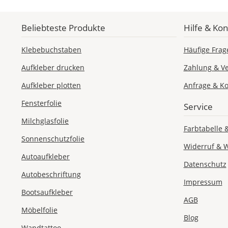
Beliebteste Produkte
Hilfe & Kon
Klebebuchstaben
Häufige Frag
Aufkleber drucken
Zahlung & V
Aufkleber plotten
Anfrage & Ko
Fensterfolie
Service
Milchglasfolie
Farbtabelle 
Sonnenschutzfolie
Widerruf & 
Autoaufkleber
Datenschutz
Autobeschriftung
Impressum
Bootsaufkleber
AGB
Möbelfolie
Blog
Wandtattoo