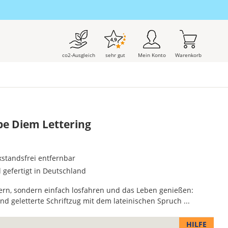
co2-Ausgleich
sehr gut
Mein Konto
Warenkorb
pe Diem Lettering
kstandsfrei entfernbar
l gefertigt in Deutschland
gern, sondern einfach losfahren und das Leben genießen:
d geletterte Schriftzug mit dem lateinischen Spruch ...
HILFE