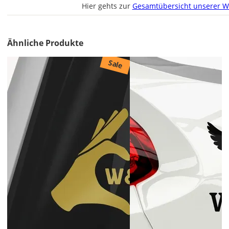
Hier gehts zur
Gesamtübersicht unserer W
Du
den
Autoaufkleber
2x
Ähnliche Produkte
ungespiegelt.
Sale
Soll
der
Autoaufkleber
gespiegelt
werden?
Bild
Lieferzeit
&
Versandkosten?