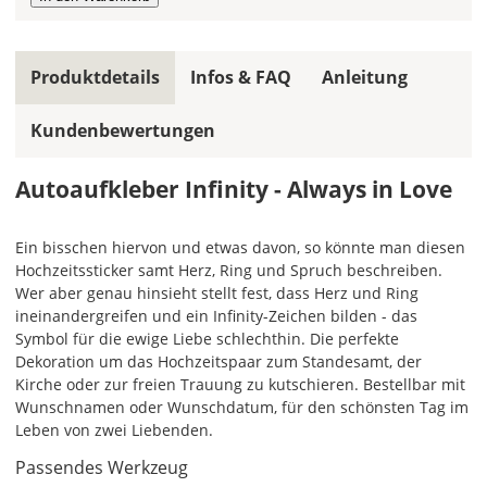
mehrfarbiger
Autoaufkleber
einfarbig.
Produktdetails
Infos & FAQ
Anleitung
Mit
einem
Kundenbewertungen
Klick
auf
das
Autoaufkleber Infinity - Always in Love
Farbvorschau-
Bild,
öffnet
Ein bisschen hiervon und etwas davon, so könnte man diesen
sich
Hochzeitssticker samt Herz, Ring und Spruch beschreiben.
die
Wer aber genau hinsieht stellt fest, dass Herz und Ring
Farbvorschau
ineinandergreifen und ein Infinity-Zeichen bilden - das
entsprechend
Symbol für die ewige Liebe schlechthin. Die perfekte
Deiner
Dekoration um das Hochzeitspaar zum Standesamt, der
Farbauswahl.
Kirche oder zur freien Trauung zu kutschieren. Bestellbar mit
Wunschnamen oder Wunschdatum, für den schönsten Tag im
Lege
Leben von zwei Liebenden.
hier
Passendes Werkzeug
die