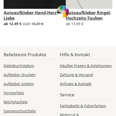
Autoaufkleber Hand-Herz-
Autoaufkleber Ringel-
Liebe
Hochzeits-Tauben
DE
ab 12,49 €
statt
16,49 €
ab 13,99 €
EU
AT
Beliebteste Produkte
Hilfe & Kontakt
CH
Klebebuchstaben
Häufige Fragen & Anleitungen
Aufkleber drucken
Zahlung & Versand
Economy
Aufkleber plotten
Anfrage & Kontakt
Deutschland
Fensterfolie
Service
Milchglasfolie
Farbtabelle & Folienfarben
Di., 18.08. -
Sonnenschutzfolie
Sa., 22.08.
Widerruf &