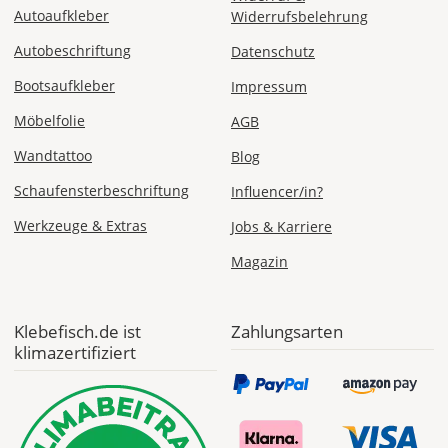
Autoaufkleber
Widerrufsbelehrung
1,99 EUR
Autobeschriftung
Datenschutz
ohne
Produktionsaufschlag
Bootsaufkleber
Impressum
Versandkosten 1,99
EUR
Möbelfolie
AGB
Priority
Wandtattoo
Blog
Deutschland
Schaufensterbeschriftung
Influencer/in?
Werkzeuge & Extras
Jobs & Karriere
Magazin
Fr., 14.08. - Di.,
18.08.
ab 7,98
Klebefisch.de ist
Zahlungsarten
Produktionsaufschlag
klimazertifiziert
ab 5,99 EUR*
Versandkosten 1,99
EUR
Express