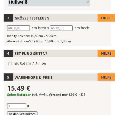
Farbe/n
Hullweiß
fest!
Wunschtext
(Wert
ein.
1)
Bei
HILFE
GRÖSSE FESTLEGEN
mehrfarbigen
Autoaufklebern
Breite
cm breit x
Höhe
cm hoch
kannst
Du
Infinity-Zeichen:
10,80cm x 5,90cm
die
Always in Love-Schriftzug:
16,80cm x 1,30cm
Farben
frei
HILFE
SET FÜR 2 SEITEN?
kombinieren.
Wählst
als Set für 2 Seiten
Du
in
HILFE
WARENKORB & PREIS
allen
Farbfeldern
15,49 €
die
gleiche
Sofort lieferbar
, inkl. MwSt.,
Versand nur 1,99 €
in DE
Farbe,
wird
Anzahl
X
ein