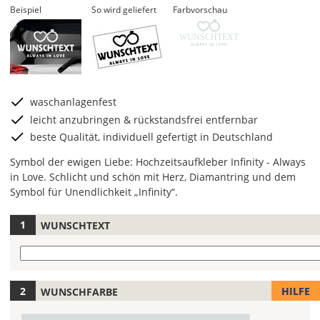
Beispiel
So wird geliefert
Farbvorschau
WUNSCHTEXT
waschanlagenfest
leicht anzubringen & rückstandsfrei entfernbar
beste Qualität, individuell gefertigt in Deutschland
Symbol der ewigen Liebe: Hochzeitsaufkleber Infinity - Always
in Love. Schlicht und schön mit Herz, Diamantring und dem
Symbol für Unendlichkeit „Infinity“.
WUNSCHTEXT
Hier
legst
Wunschtext
Du
die
Farbe
Gib
HILFE
WUNSCHFARBE
Deines
hier
Autoaufklebers
Deinen