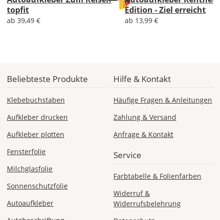
topfit
Edition - Ziel erreicht
ab 39,49 €
ab 13,99 €
Lieferzeit
&
Versandkosten?
Beliebteste Produkte
Hilfe & Kontakt
DE
Klebebuchstaben
Häufige Fragen & Anleitungen
EU
Aufkleber drucken
Zahlung & Versand
Aufkleber plotten
Anfrage & Kontakt
AT
Fensterfolie
Service
CH
Milchglasfolie
Farbtabelle & Folienfarben
Sonnenschutzfolie
Widerruf &
Economy
Autoaufkleber
Widerrufsbelehrung
Deutschland