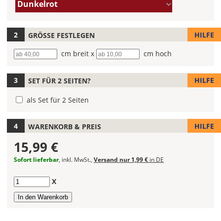
Farbe/n
Du
Dunkelrot
(Wert
die
1)
Farbe
Deines
HILFE
GRÖSSE FESTLEGEN
Autoaufklebers
Breite
cm breit x
Höhe
cm hoch
fest!
Bei
HILFE
SET FÜR 2 SEITEN?
mehrfarbigen
Autoaufklebern
als Set für 2 Seiten
kannst
Du
die
HILFE
WARENKORB & PREIS
Farben
15,99 €
frei
kombinieren.
Sofort lieferbar
, inkl. MwSt.,
Versand nur 1,99 €
in DE
Wählst
Du
Anzahl
X
in
allen
Farbfeldern
die