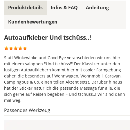
gleiche
Produktdetails
Infos & FAQ
Anleitung
Farbe,
wird
Kundenbewertungen
ein
mehrfarbiger
Autoaufkleber
Autoaufkleber Und tschüss..!
einfarbig.
Mit
einem
Statt Winkewinke und Good Bye verabschieden wir uns hier
Klick
mit einem saloppen "Und tschüss!" Der Klassiker unter den
auf
lustigen Autoaufklebern kommt hier mit cooler Formgebung
das
daher, die besonders auf Wohnwagen, Wohnmobil, Caravan,
Farbvorschau-
Campingbus & Co. einen tollen Akzent setzt. Darüber hinaus
Bild,
hat der Sticker natürlich die passende Message für alle, die
öffnet
sich gerne auf Reisen begeben – Und tschüss..! Wir sind dann
sich
mal weg.
die
Passendes Werkzeug
Farbvorschau
entsprechend
Deiner
Farbauswahl.