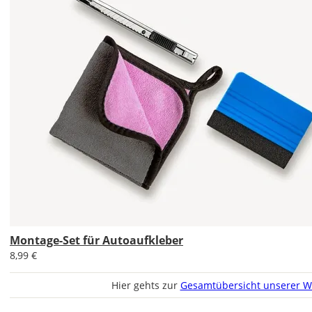
werden?
Bild
Im
2er-
Set
erhältst
Du
den
Autoaufkleber
Montage-Set für Autoaufkleber
1x
8,99 €
normal
und
Hier gehts zur
Gesamtübersicht unserer W
1x
gespiegelt.