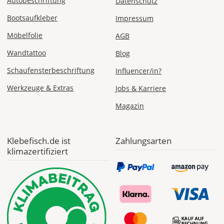
Autobeschriftung
Datenschutz
Bootsaufkleber
Impressum
Di., 18.08. -
Möbelfolie
AGB
Sa., 22.08.
Wandtattoo
Blog
1,99 EUR
Schaufensterbeschriftung
Influencer/in?
ohne
Produktionsaufschlag
Werkzeuge & Extras
Jobs & Karriere
Versandkosten 1,99
EUR
Magazin
Priority
Deutschland
Klebefisch.de ist
Zahlungsarten
klimazertifiziert
Fr., 14.08. - Di.,
18.08.
ab 7,98
Produktionsaufschlag