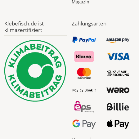
Magazin
Checkout
angezeigt.
Klebefisch.de ist
Zahlungsarten
klimazertifiziert