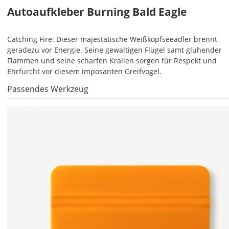
Autoaufkleber Burning Bald Eagle
Catching Fire: Dieser majestätische Weißkopfseeadler brennt
Im
geradezu vor Energie. Seine gewaltigen Flügel samt glühender
2er-
Flammen und seine scharfen Krallen sorgen für Respekt und
Set
Ehrfurcht vor diesem imposanten Greifvogel.
erhältst
Du
Passendes Werkzeug
den
Autoaufkleber
1x
normal
und
1x
gespiegelt.
Im
2er-
Set
erhältst
Du