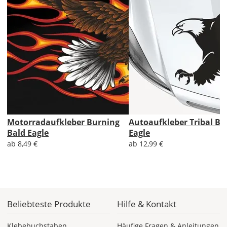
1,99 EUR
ohne
Produktionsaufschlag
Versandkosten 1,99
EUR
Priority
Deutschland
Do., 13.08. -
Motorradaufkleber Burning
Autoaufkleber Tribal Ba
Mo., 17.08.
Bald Eagle
Eagle
ab 8,49 €
ab 12,99 €
ab 7,98
Produktionsaufschlag
ab 5,99 EUR*
Versandkosten 1,99
EUR
Beliebteste Produkte
Hilfe & Kontakt
Express
Deutschland
Klebebuchstaben
Häufige Fragen & Anleitungen