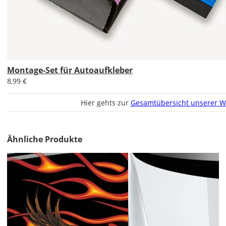
DE
EU
Montage-Set für Autoaufkleber
8,99 €
AT
Hier gehts zur
Gesamtübersicht unserer W
CH
Ähnliche Produkte
Economy
Deutschland
Mo., 17.08. -
Fr., 21.08.