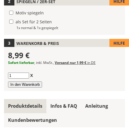
HILFE
SPIEGELN / 2ER-SET
Autoaufklebers
fest.
Motiv spiegeln
als Set für 2 Seiten
Die
jeweils
1x normal & 1x gespiegelt
voreingestellte
Größe
HILFE
WARENKORB & PREIS
zeigt
die
8,99 €
erforderliche
Sofort lieferbar
, inkl. MwSt.,
Versand nur 1,99 €
in DE
Mindestgröße.
Soll
Anzahl
X
der
Autoaufkleber
gespiegelt
werden?
Produktdetails
Infos & FAQ
Anleitung
Bild
Kundenbewertungen