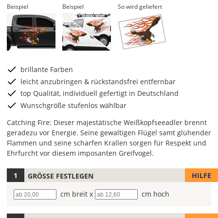
Beispiel
Beispiel
So wird geliefert
brillante Farben
leicht anzubringen & rückstandsfrei entfernbar
top Qualität, individuell gefertigt in Deutschland
Wunschgröße stufenlos wählbar
Catching Fire: Dieser majestätische Weißkopfseeadler brennt
geradezu vor Energie. Seine gewaltigen Flügel samt glühender
Flammen und seine scharfen Krallen sorgen für Respekt und
Ehrfurcht vor diesem imposanten Greifvogel.
HILFE
GRÖSSE FESTLEGEN
Lege
hier
Breite
cm breit x
Höhe
cm hoch
die
Größe
Deines