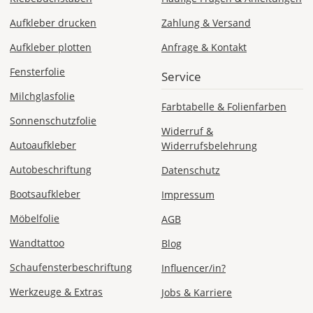
Aufkleber drucken
Zahlung & Versand
Aufkleber plotten
Anfrage & Kontakt
Mo., 10.08. -
Di., 11.08.
Fensterfolie
Service
Milchglasfolie
ab 24,98
Farbtabelle & Folienfarben
Produktionsaufschlag
Sonnenschutzfolie
ab 9,99 EUR*
Widerruf &
Versandkosten 14,99
EUR
Autoaufkleber
Widerrufsbelehrung
Autobeschriftung
Datenschutz
*
Abhängig
Bootsaufkleber
Impressum
vom
Möbelfolie
AGB
Bestellwert:
Die
Wandtattoo
Blog
genauen
Produktionskosten
Schaufensterbeschriftung
Influencer/in?
werden
Werkzeuge & Extras
Jobs & Karriere
Dir
im