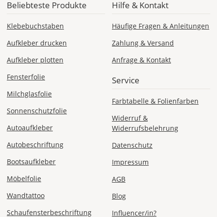
Beliebteste Produkte
Hilfe & Kontakt
CH
Klebebuchstaben
Häufige Fragen & Anleitungen
Aufkleber drucken
Zahlung & Versand
Economy
Deutschland
Aufkleber plotten
Anfrage & Kontakt
Fensterfolie
Service
Milchglasfolie
Farbtabelle & Folienfarben
Di., 18.08. -
Sonnenschutzfolie
Sa., 22.08.
Widerruf &
Autoaufkleber
Widerrufsbelehrung
1,99 EUR
Autobeschriftung
Datenschutz
ohne
Produktionsaufschlag
Versandkosten 1,99
Bootsaufkleber
Impressum
EUR
Möbelfolie
AGB
Priority
Wandtattoo
Blog
Deutschland
Schaufensterbeschriftung
Influencer/in?