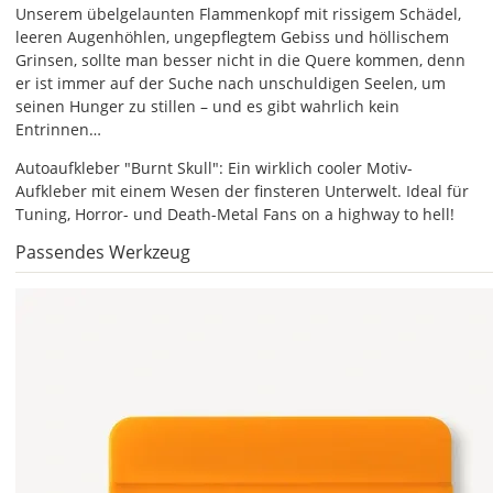
Bild,
Unserem übelgelaunten Flammenkopf mit rissigem Schädel,
öffnet
leeren Augenhöhlen, ungepflegtem Gebiss und höllischem
sich
Grinsen, sollte man besser nicht in die Quere kommen, denn
die
er ist immer auf der Suche nach unschuldigen Seelen, um
Farbvorschau
seinen Hunger zu stillen – und es gibt wahrlich kein
entsprechend
Entrinnen…
Deiner
Farbauswahl.
Autoaufkleber "Burnt Skull": Ein wirklich cooler Motiv-
Aufkleber mit einem Wesen der finsteren Unterwelt. Ideal für
Lege
Tuning, Horror- und Death-Metal Fans on a highway to hell!
hier
die
Passendes Werkzeug
Größe
Deines
Autoaufklebers
fest.
Die
jeweils
voreingestellte
Größe
zeigt