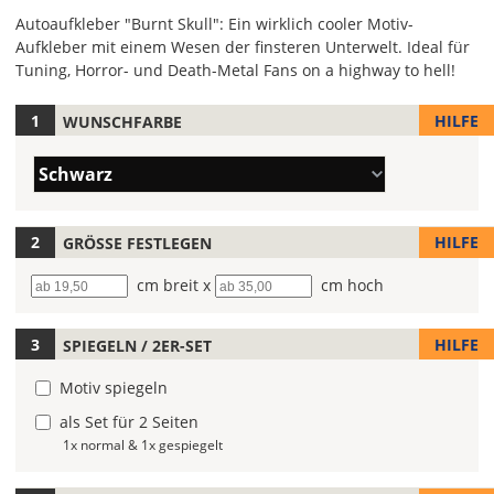
Autoaufkleber "Burnt Skull": Ein wirklich cooler Motiv-
Aufkleber mit einem Wesen der finsteren Unterwelt. Ideal für
Tuning, Horror- und Death-Metal Fans on a highway to hell!
HILFE
WUNSCHFARBE
Hier
legst
Farbe/n
Du
Schwarz
(Wert
die
1)
Farbe
Deines
HILFE
GRÖSSE FESTLEGEN
Autoaufklebers
Breite
cm breit x
Höhe
cm hoch
fest!
Bei
HILFE
SPIEGELN / 2ER-SET
mehrfarbigen
Autoaufklebern
Motiv spiegeln
kannst
Du
als Set für 2 Seiten
die
1x normal & 1x gespiegelt
Farben
frei