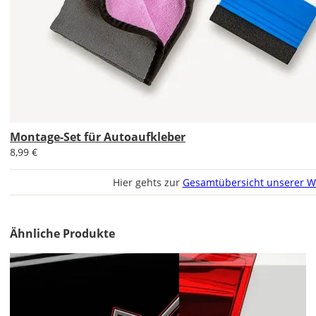
den
Autoaufkleber
1x
normal
und
1x
gespiegelt.
Im
2er-
Montage-Set für Autoaufkleber
Set
8,99 €
erhältst
Du
Hier gehts zur
Gesamtübersicht unserer W
den
Autoaufkleber
2x
Ähnliche Produkte
ungespiegelt.
Soll
der
Autoaufkleber
gespiegelt