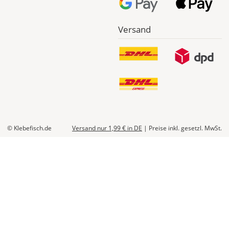
Versandkosten 14,99
EUR
Versand
*
Abhängig
vom
Bestellwert:
Die
genauen
Produktionskosten
werden
Dir
© Klebefisch.de
Versand nur 1,99 €
in DE
|
Preise inkl. gesetzl. MwSt.
im
Checkout
angezeigt.