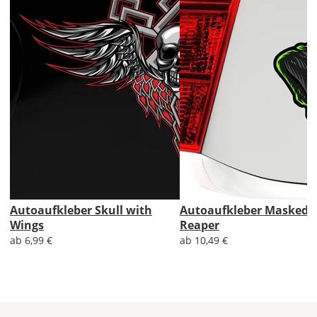
werden?
Bild
Lieferzeit
&
Versandkosten?
Autoaufkleber Skull with
Autoaufkleber Masked
Wings
Reaper
DE
ab 6,99 €
ab 10,49 €
EU
AT