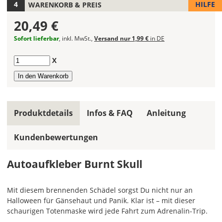
HILFE
WARENKORB & PREIS
kombinieren.
Wählst
20,49 €
Du
in
Sofort lieferbar
, inkl. MwSt.,
Versand nur 1,99 €
in DE
allen
Farbfeldern
Anzahl
X
die
gleiche
Farbe,
wird
ein
Produktdetails
Infos & FAQ
Anleitung
mehrfarbiger
Autoaufkleber
Kundenbewertungen
einfarbig.
Mit
Autoaufkleber Burnt Skull
einem
Klick
Mit diesem brennenden Schädel sorgst Du nicht nur an
auf
Halloween für Gänsehaut und Panik. Klar ist – mit dieser
das
schaurigen Totenmaske wird jede Fahrt zum Adrenalin-Trip.
Farbvorschau-