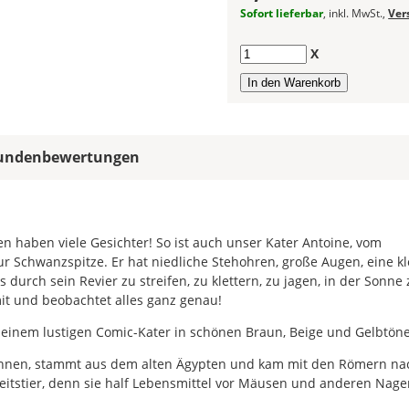
Sofort lieferbar
, inkl. MwSt.,
Ver
Mindestgröße.
Soll
Anzahl
X
der
Autoaufkleber
gespiegelt
werden?
undenbewertungen
Bild
n haben viele Gesichter! So ist auch unser Kater Antoine, vom
ur Schwanzspitze. Er hat niedliche Stehohren, große Augen, eine kl
 durch sein Revier zu streifen, zu klettern, zu jagen, in der Sonne 
it und beobachtet alles ganz genau!
Im
2er-
it einem lustigen Comic-Kater in schönen Braun, Beige und Gelbtön
Set
erhältst
 kennen, stammt aus dem alten Ägypten und kam mit den Römern na
Du
beitstier, denn sie half Lebensmittel vor Mäusen und anderen Nage
den