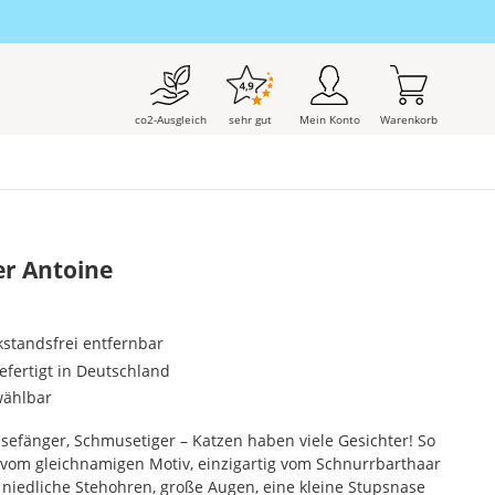
co2-Ausgleich
sehr gut
Mein Konto
Warenkorb
er Antoine
kstandsfrei entfernbar
gefertigt in Deutschland
wählbar
sefänger, Schmusetiger – Katzen haben viele Gesichter! So
, vom gleichnamigen Motiv, einzigartig vom Schnurrbarthaar
t niedliche Stehohren, große Augen, eine kleine Stupsnase