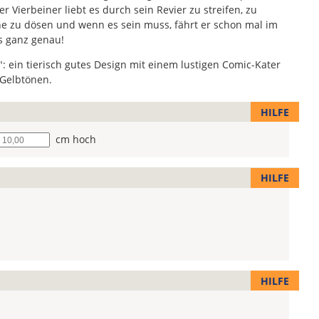
r Vierbeiner liebt es durch sein Revier zu streifen, zu
nne zu dösen und wenn es sein muss, fährt er schon mal im
s ganz genau!
: ein tierisch gutes Design mit einem lustigen Comic-Kater
 Gelbtönen.
HILFE
he
cm hoch
HILFE
HILFE