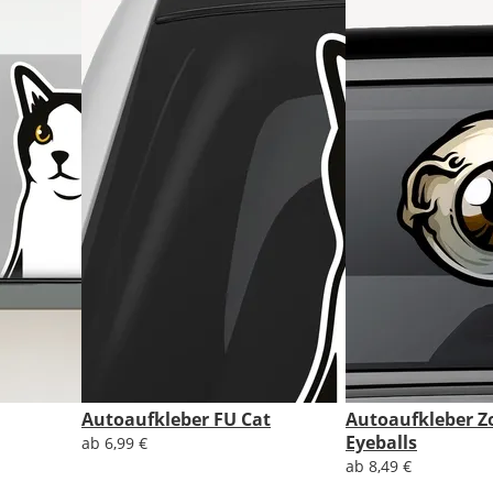
CH
Economy
Deutschland
Di., 18.08. -
Sa., 22.08.
1,99 EUR
ohne
Produktionsaufschlag
Versandkosten 1,99
EUR
Priority
Autoaufkleber FU Cat
Autoaufkleber 
Deutschland
Eyeballs
ab 6,99 €
ab 8,49 €