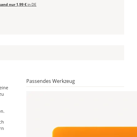
sand nur 1,99 €
in DE
Passendes Werkzeug
eine
zu
en.
ch
rn