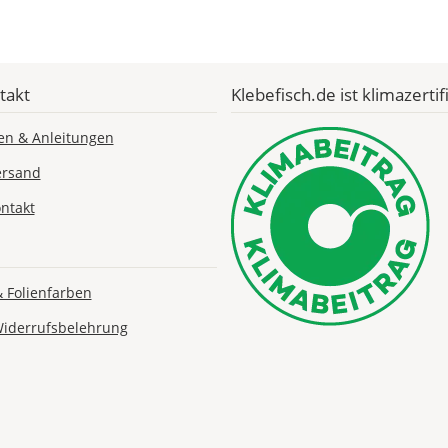
Fr., 14.08. - Di.,
18.08.
takt
Klebefisch.de ist klimazertifi
ab 7,98
Produktionsaufschlag
ab 5,99 EUR*
en & Anleitungen
Versandkosten 1,99
EUR
ersand
Express
ntakt
Deutschland
& Folienfarben
Di., 11.08. -
Widerrufsbelehrung
Mi., 12.08.
ab 24,98
Produktionsaufschlag
ab 9,99 EUR*
Versandkosten 14,99
EUR