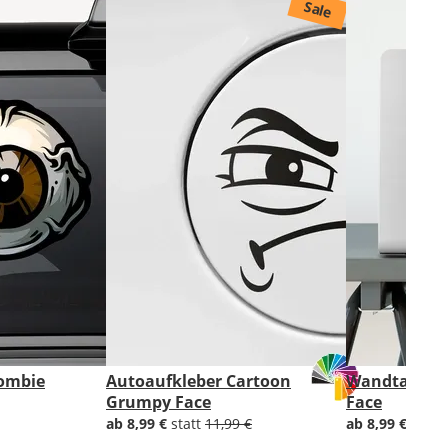
Sale
Zombie
Autoaufkleber Cartoon
Wandtattoo
Grumpy Face
Face
ab 8,99 €
statt
11,99 €
ab 8,99 €
statt