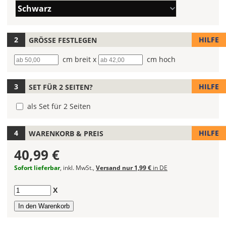
Farbe/n
Du
Schwarz
(Wert
die
1)
Farbe
Deines
HILFE
GRÖSSE FESTLEGEN
Autoaufklebers
Breite
cm breit x
Höhe
cm hoch
fest!
Bei
HILFE
SET FÜR 2 SEITEN?
mehrfarbigen
Autoaufklebern
als Set für 2 Seiten
kannst
Du
die
HILFE
WARENKORB & PREIS
Farben
40,99 €
frei
kombinieren.
Sofort lieferbar
, inkl. MwSt.,
Versand nur 1,99 €
in DE
Wählst
Du
Anzahl
X
in
allen
Farbfeldern
die