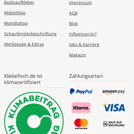
Bootsaufkleber
Impressum
Möbelfolie
AGB
Wandtattoo
Sa., 15.08. -
Blog
Do., 20.08.
Schaufensterbeschriftung
Influencer/in?
1,99 EUR
Werkzeuge & Extras
Jobs & Karriere
ohne
Produktionsaufschlag
Magazin
Versandkosten 1,99
EUR
Priority
Klebefisch.de ist
Zahlungsarten
Deutschland
klimazertifiziert
Mi., 12.08. -
Sa., 15.08.
ab 7,98
Produktionsaufschlag