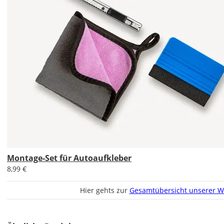
werden?
Bild
Im
2er-
Set
erhältst
Du
Montage-Set für Autoaufkleber
den
Autoaufkleber
8,99 €
1x
normal
Hier gehts zur
Gesamtübersicht unserer W
und
1x
gespiegelt.