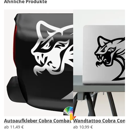
Ähnliche Produkte
Im
2er-
Set
erhältst
Du
den
Autoaufkleber
2x
ungespiegelt.
Soll
der
Autoaufkleber
gespiegelt
werden?
Bild
Autoaufkleber Cobra Combat
Wandtattoo Cobra Com
ab 11,49 €
ab 10,99 €