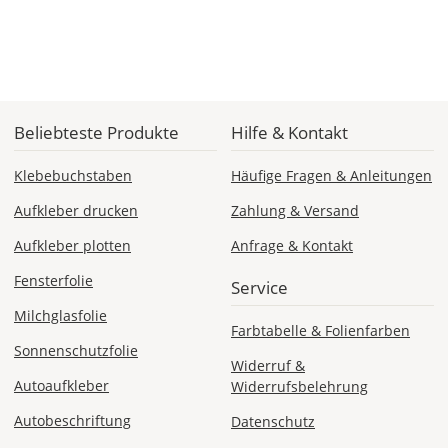
Lieferzeit
&
Versandkosten?
Beliebteste Produkte
Hilfe & Kontakt
Klebebuchstaben
Häufige Fragen & Anleitungen
DE
Aufkleber drucken
Zahlung & Versand
EU
Aufkleber plotten
Anfrage & Kontakt
Fensterfolie
Service
AT
Milchglasfolie
Farbtabelle & Folienfarben
Sonnenschutzfolie
CH
Widerruf &
Autoaufkleber
Widerrufsbelehrung
Economy
Autobeschriftung
Datenschutz
Deutschland