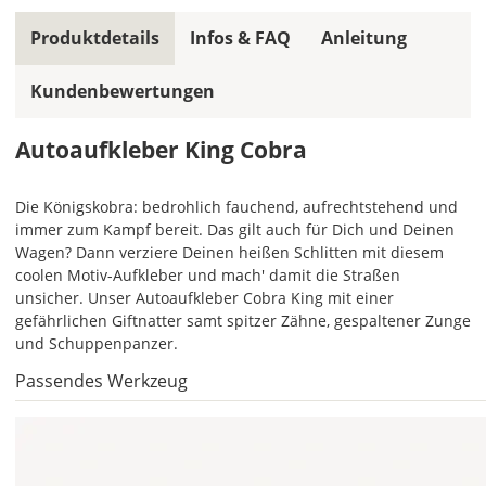
gleiche
Produktdetails
Infos & FAQ
Anleitung
Farbe,
wird
Kundenbewertungen
ein
mehrfarbiger
Autoaufkleber
Autoaufkleber King Cobra
einfarbig.
Mit
Die Königskobra: bedrohlich fauchend, aufrechtstehend und
einem
immer zum Kampf bereit. Das gilt auch für Dich und Deinen
Klick
Wagen? Dann verziere Deinen heißen Schlitten mit diesem
auf
coolen Motiv-Aufkleber und mach' damit die Straßen
das
unsicher. Unser Autoaufkleber Cobra King mit einer
Farbvorschau-
gefährlichen Giftnatter samt spitzer Zähne, gespaltener Zunge
Bild,
und Schuppenpanzer.
öffnet
sich
Passendes Werkzeug
die
Farbvorschau
entsprechend
Deiner