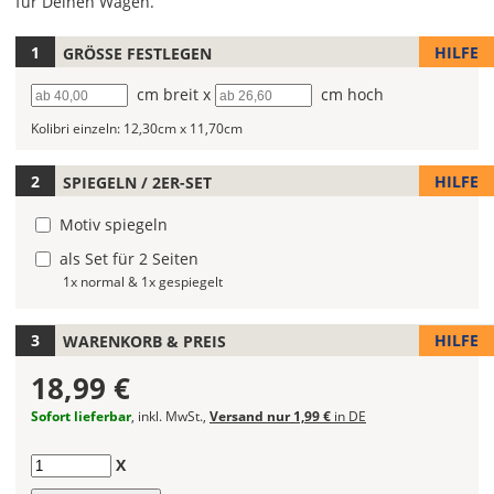
für Deinen Wagen.
HILFE
GRÖSSE FESTLEGEN
Lege
hier
Breite
cm breit x
Höhe
cm hoch
die
Größe
Kolibri einzeln:
12,30cm x 11,70cm
Deines
Autoaufklebers
HILFE
SPIEGELN / 2ER-SET
fest.
Motiv spiegeln
Die
jeweils
als Set für 2 Seiten
voreingestellte
1x normal & 1x gespiegelt
Größe
zeigt
HILFE
WARENKORB & PREIS
die
erforderliche
18,99 €
Mindestgröße.
Sofort lieferbar
, inkl. MwSt.,
Versand nur 1,99 €
in DE
Soll
der
Anzahl
X
Autoaufkleber