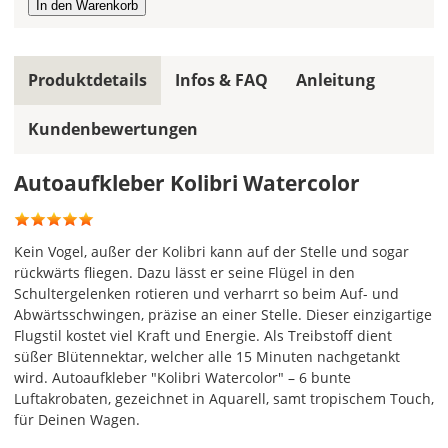
gespiegelt
werden?
Bild
Produktdetails
Infos & FAQ
Anleitung
Kundenbewertungen
Autoaufkleber Kolibri Watercolor
Im
2er-
Kein Vogel, außer der Kolibri kann auf der Stelle und sogar
Set
rückwärts fliegen. Dazu lässt er seine Flügel in den
erhältst
Schultergelenken rotieren und verharrt so beim Auf- und
Du
Abwärtsschwingen, präzise an einer Stelle. Dieser einzigartige
den
Flugstil kostet viel Kraft und Energie. Als Treibstoff dient
Autoaufkleber
süßer Blütennektar, welcher alle 15 Minuten nachgetankt
1x
wird. Autoaufkleber "Kolibri Watercolor" – 6 bunte
normal
Luftakrobaten, gezeichnet in Aquarell, samt tropischem Touch,
und
für Deinen Wagen.
1x