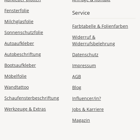
Bestellwert:
Die
Fensterfolie
Service
genauen
Milchglasfolie
Produktionskosten
Farbtabelle & Folienfarben
werden
Sonnenschutzfolie
Dir
Widerruf &
im
Autoaufkleber
Widerrufsbelehrung
Checkout
Autobeschriftung
angezeigt.
Datenschutz
Bootsaufkleber
Impressum
Möbelfolie
AGB
Wandtattoo
Blog
Schaufensterbeschriftung
Influencer/in?
Werkzeuge & Extras
Jobs & Karriere
Magazin