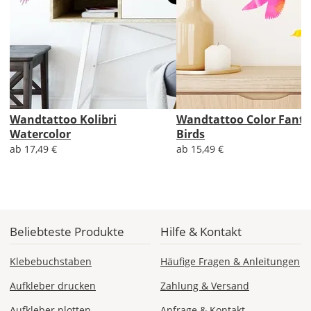
Produktionsaufschlag
ab 5,99 EUR*
Versandkosten 1,99
EUR
Express
Deutschland
Wandtattoo Kolibri
Wandtattoo Color Fanta
Watercolor
Birds
Di., 11.08. -
ab 17,49 €
ab 15,49 €
Mi., 12.08.
ab 24,98
Produktionsaufschlag
ab 9,99 EUR*
Versandkosten 14,99
Beliebteste Produkte
Hilfe & Kontakt
EUR
Klebebuchstaben
Häufige Fragen & Anleitungen
*
Aufkleber drucken
Zahlung & Versand
Abhängig
vom
Aufkleber plotten
Anfrage & Kontakt