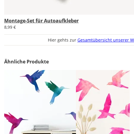
Montage-Set für Autoaufkleber
Di., 18.08. -
8,99 €
Sa., 22.08.
Hier gehts zur
Gesamtübersicht unserer W
1,99 EUR
ohne
Produktionsaufschlag
Versandkosten 1,99
Ähnliche Produkte
EUR
Priority
Deutschland
Fr., 14.08. - Di.,
18.08.
ab 7,98