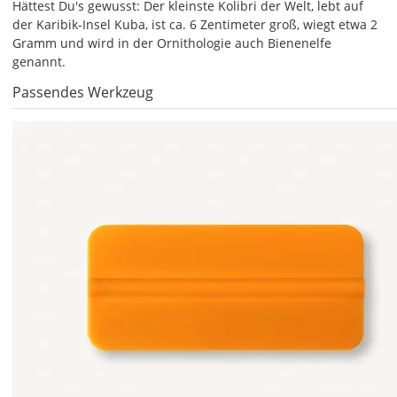
gespiegelt.
Hättest Du's gewusst: Der kleinste Kolibri der Welt, lebt auf
der Karibik-Insel Kuba, ist ca. 6 Zentimeter groß, wiegt etwa 2
Im
Gramm und wird in der Ornithologie auch Bienenelfe
2er-
genannt.
Set
erhältst
Passendes Werkzeug
Du
den
Autoaufkleber
2x
ungespiegelt.
Soll
der
Autoaufkleber
gespiegelt
werden?
Bild