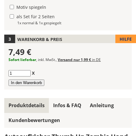
fest.
Motiv spiegeln
als Set für 2 Seiten
Die
jeweils
1x normal & 1x gespiegelt
voreingestellte
Größe
HILFE
WARENKORB & PREIS
zeigt
die
7,49 €
erforderliche
Sofort lieferbar
, inkl. MwSt.,
Versand nur 1,99 €
in DE
Mindestgröße.
Soll
Anzahl
X
der
Autoaufkleber
gespiegelt
werden?
Produktdetails
Infos & FAQ
Anleitung
Bild
Kundenbewertungen