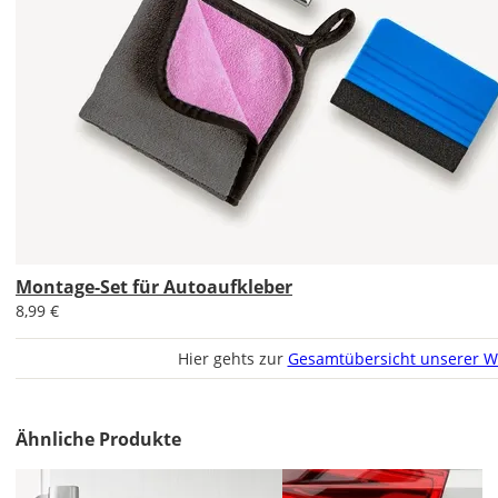
DE
EU
AT
CH
Montage-Set für Autoaufkleber
Economy
8,99 €
Deutschland
Hier gehts zur
Gesamtübersicht unserer W
Sa., 15.08. -
Ähnliche Produkte
Do., 20.08.
1,99 EUR