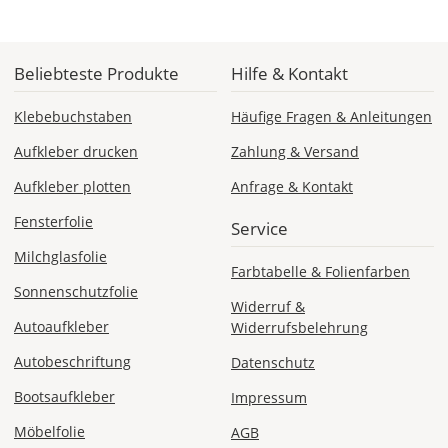
Mo., 10.08. -
Di., 11.08.
Beliebteste Produkte
Hilfe & Kontakt
Klebebuchstaben
Häufige Fragen & Anleitungen
ab 24,98
Produktionsaufschlag
Aufkleber drucken
Zahlung & Versand
ab 9,99 EUR*
Versandkosten 14,99
EUR
Aufkleber plotten
Anfrage & Kontakt
Fensterfolie
Service
*
Abhängig
Milchglasfolie
Farbtabelle & Folienfarben
vom
Sonnenschutzfolie
Bestellwert:
Widerruf &
Die
Autoaufkleber
Widerrufsbelehrung
genauen
Produktionskosten
Autobeschriftung
Datenschutz
werden
Bootsaufkleber
Impressum
Dir
im
Möbelfolie
AGB
Checkout