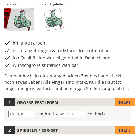
Beispiel
So wird geliefert
brillante Farben
leicht anzubringen & rückstandsfrei entfernbar
top Qualität, individuell gefertigt in Deutschland
Wunschgröße stufenlos wählbar
Daumen hoch: In dieser abgehackten Zombie-Hand steckt
noch etwas Leben! Alle Finger sind intakt, nur die Haut ist
ungesund grün verfärbt und an einigen Stellen aufgeplatzt ...
HILFE
GRÖSSE FESTLEGEN
Lege
hier
Breite
cm breit x
Höhe
cm hoch
die
Größe
Deines
HILFE
SPIEGELN / 2ER-SET
Autoaufklebers