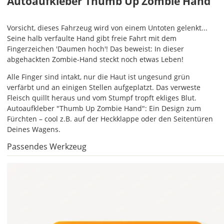
Autoaufkleber Thumb Up Zombie Hand
Vorsicht, dieses Fahrzeug wird von einem Untoten gelenkt...
Im
Seine halb verfaulte Hand gibt freie Fahrt mit dem
2er-
Fingerzeichen 'Daumen hoch'! Das beweist: In dieser
Set
abgehackten Zombie-Hand steckt noch etwas Leben!
erhältst
Du
Alle Finger sind intakt, nur die Haut ist ungesund grün
den
verfärbt und an einigen Stellen aufgeplatzt. Das verweste
Autoaufkleber
Fleisch quillt heraus und vom Stumpf tropft ekliges Blut.
1x
Autoaufkleber "Thumb Up Zombie Hand": Ein Design zum
normal
Fürchten – cool z.B. auf der Heckklappe oder den Seitentüren
und
Deines Wagens.
1x
Passendes Werkzeug
gespiegelt.
Im
2er-
Set
erhältst
Du
den