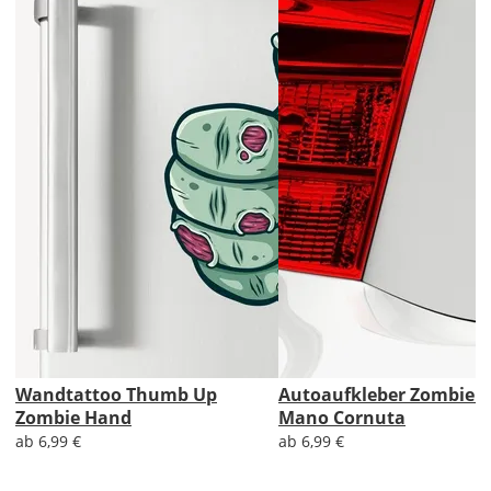
ohne
Produktionsaufschlag
Versandkosten 1,99
EUR
Priority
Deutschland
Mi., 12.08. -
Sa., 15.08.
ab 7,98
Produktionsaufschlag
ab 5,99 EUR*
Versandkosten 1,99
EUR
Wandtattoo Thumb Up
Autoaufkleber Zombie 
Zombie Hand
Mano Cornuta
Express
ab 6,99 €
ab 6,99 €
Deutschland