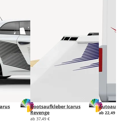
carus
Bootsaufkleber Icarus
Autoaufkleb
Revenge
ab 22,49 €
stat
ab 37,49 €