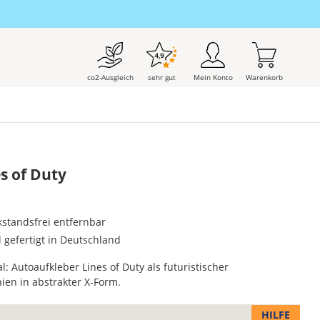
co2-Ausgleich
sehr gut
Mein Konto
Warenkorb
s of Duty
kstandsfrei entfernbar
l gefertigt in Deutschland
l: Autoaufkleber Lines of Duty als futuristischer
nien in abstrakter X-Form.
HILFE