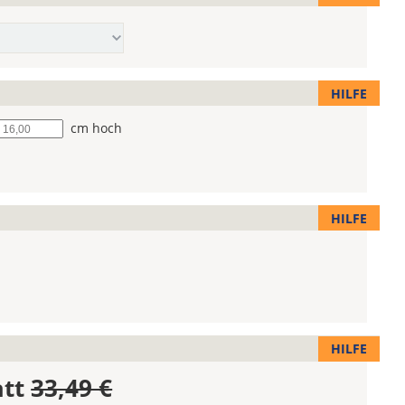
HILFE
he
cm hoch
HILFE
HILFE
att
33,49 €