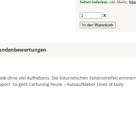
Farbfeldern
Sofort lieferbar
, inkl. MwSt.,
Ver
die
gleiche
Anzahl
X
Farbe,
wird
ein
mehrfarbiger
Autoaufkleber
undenbewertungen
einfarbig.
Mit
einem
Klick
ok ohne viel Aufhebens. Die futuristischen Seitenstreifen erinner
auf
port. So geht Cartuning heute – Autoaufkleber Lines of Duty.
das
Farbvorschau-
Bild,
öffnet
sich
die
Farbvorschau
entsprechend