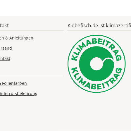
Lieferzeit
takt
Klebefisch.de ist klimazertifi
&
Versandkosten?
en & Anleitungen
ersand
ntakt
DE
EU
& Folienfarben
Widerrufsbelehrung
AT
CH
Economy