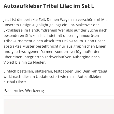
Autoaufkleber Tribal Lilac im Set L
Jetzt ist die perfekte Zeit, Deinen Wagen zu verschönern! Mit
Im
unserem Design-Highlight gelingt ein Car-Makeover der
2er-
Extraklasse im Handumdrehen! Wer also auf der Suche nach
Set
besonderen Stücken ist, findet mit diesem glamourösen
erhältst
Tribal-Ornament einen absoluten Deko-Traum. Denn unser
Du
abstraktes Muster besteht nicht nur aus graphischen Linien
den
und geschwungenen Formen, sondern verfügt außerdem
Autoaufkleber
über einen integrierten Farbverlauf von Aubergine nach
1x
Violett bis hin zu Flieder.
normal
und
Einfach bestellen, platzieren, festpappen und Dein Fahrzeug
1x
wirkt nach diesem Update sofort wie neu – Autoaufkleber
gespiegelt.
"Tribal Lilac"!
Im
Passendes Werkzeug
2er-
Set
erhältst
Du