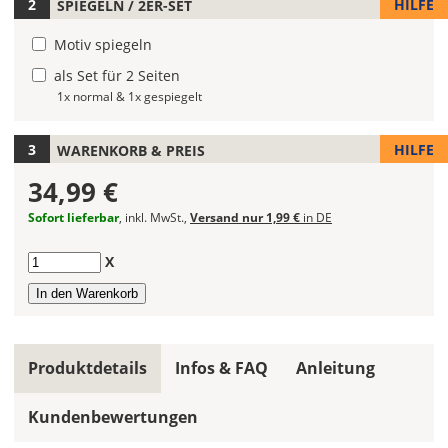
HILFE
SPIEGELN / 2ER-SET
Autoaufklebers
fest.
Motiv spiegeln
als Set für 2 Seiten
Die
jeweils
1x normal & 1x gespiegelt
voreingestellte
Größe
HILFE
WARENKORB & PREIS
zeigt
die
34,99 €
erforderliche
Sofort lieferbar
, inkl. MwSt.,
Versand nur 1,99 €
in DE
Mindestgröße.
Soll
Anzahl
X
der
Autoaufkleber
gespiegelt
werden?
Produktdetails
Infos & FAQ
Anleitung
Bild
Kundenbewertungen