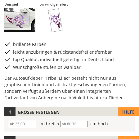
Beispiel
So wird geliefert
brillante Farben
leicht anzubringen & rückstandsfrei entfernbar
top Qualität, individuell gefertigt in Deutschland
Wunschgröße stufenlos wählbar
Der Autoaufkleber "Tribal Lilac" besteht nicht nur aus
graphischen Linien und abstrakt-geschwungenen Formen,
sondern verfügt außerdem über einen integrierten
Farbverlauf von Aubergine nach Violett bis hin zu Flieder ...
HILFE
GRÖSSE FESTLEGEN
Lege
hier
Breite
cm breit x
Höhe
cm hoch
die
Größe
Deines