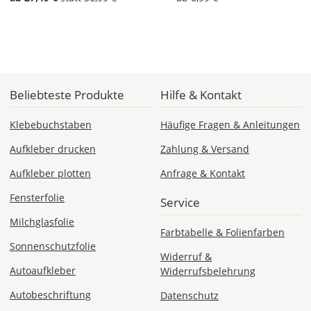
Mo., 10.08. -
Di., 11.08.
Beliebteste Produkte
Hilfe & Kontakt
ab 24,98
Produktionsaufschlag
ab 9,99 EUR*
Klebebuchstaben
Häufige Fragen & Anleitungen
Versandkosten 14,99
EUR
Aufkleber drucken
Zahlung & Versand
Aufkleber plotten
Anfrage & Kontakt
*
Abhängig
Fensterfolie
Service
vom
Bestellwert:
Milchglasfolie
Farbtabelle & Folienfarben
Die
Sonnenschutzfolie
genauen
Widerruf &
Produktionskosten
Autoaufkleber
Widerrufsbelehrung
werden
Dir
Autobeschriftung
Datenschutz
im