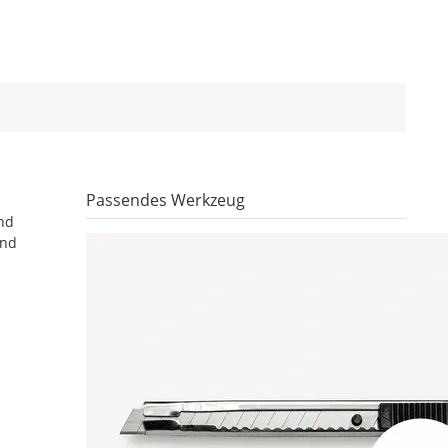
Passendes Werkzeug
and
und