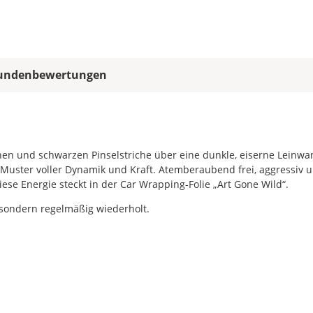
Lieferzeit
&
Versandkosten?
undenbewertungen
DE
EU
ünen und schwarzen Pinselstriche über eine dunkle, eiserne Leinw
 Muster voller Dynamik und Kraft. Atemberaubend frei, aggressiv 
diese Energie steckt in der Car Wrapping-Folie „Art Gone Wild“.
AT
 sondern regelmäßig wiederholt.
CH
Economy
Deutschland