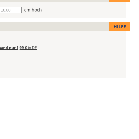
he
cm hoch
HILFE
sand nur 1,99 €
in DE