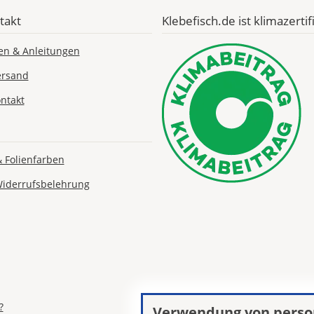
takt
Klebefisch.de ist klimazertifi
en & Anleitungen
ersand
ntakt
& Folienfarben
Widerrufsbelehrung
?
Verwendung von perso