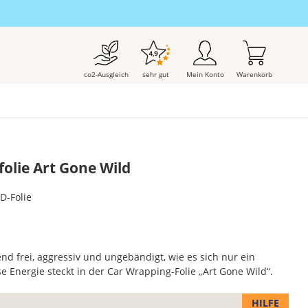
co2-Ausgleich
sehr gut
Mein Konto
Warenkorb
olie Art Gone Wild
D-Folie
d frei, aggressiv und ungebändigt, wie es sich nur ein
se Energie steckt in der Car Wrapping-Folie „Art Gone Wild“.
HILFE