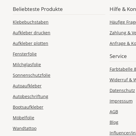
Beliebteste Produkte
Hilfe & Kon
Klebebuchstaben
Häufige Frag
Aufkleber drucken
Zahlung & V
Aufkleber plotten
Anfrage & Ko
Fensterfolie
Service
Milchglasfolie
Farbtabelle 
Sonnenschutzfolie
Widerruf & 
Autoaufkleber
Datenschutz
Autobeschriftung
Impressum
Bootsaufkleber
AGB
Möbelfolie
Blog
Wandtattoo
Influencer/in