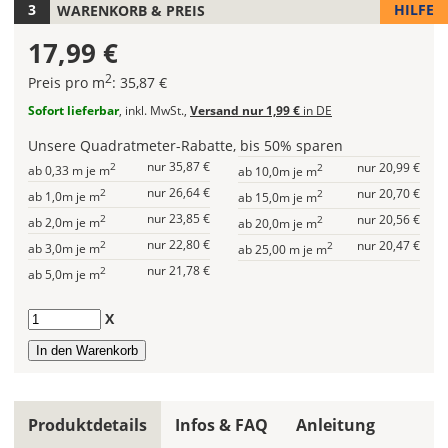
HILFE
WARENKORB & PREIS
Folienfarbe
aus.
17,99 €
Wähle
2
Preis pro m
: 35,87 €
hier
die
Sofort lieferbar
, inkl. MwSt.,
Versand nur 1,99 €
in DE
Folienfarbe
Unsere Quadratmeter-Rabatte, bis 50% sparen
aus.
nur 35,87 €
2
nur 20,99 €
2
ab 0,33 m je m
ab 10,0m je m
Lege
nur 26,64 €
2
nur 20,70 €
2
ab 1,0m je m
ab 15,0m je m
hier
nur 23,85 €
2
nur 20,56 €
2
ab 2,0m je m
ab 20,0m je m
die
nur 22,80 €
2
nur 20,47 €
2
ab 3,0m je m
Länge
ab 25,00 m je m
Deiner
nur 21,78 €
2
ab 5,0m je m
Car
Wrapping
Anzahl
X
Folie
fest.
Später
kannst
Produktdetails
Infos & FAQ
Anleitung
Du