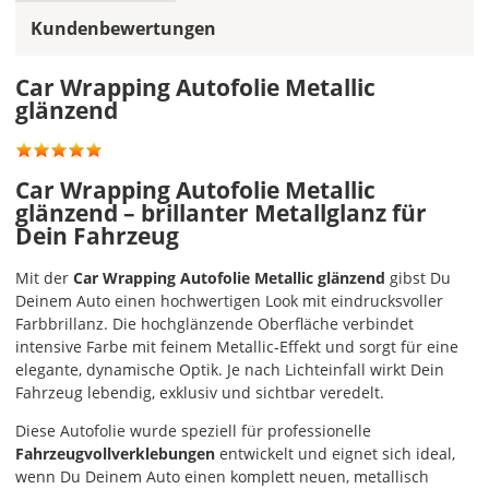
die
Kundenbewertungen
Folie
auch
mit
Car Wrapping Autofolie Metallic
einem
glänzend
Cutter
oder
mit
Car Wrapping Autofolie Metallic
einer
glänzend – brillanter Metallglanz für
Schere
Dein Fahrzeug
gut
zuschneiden.
Mit der
Car Wrapping Autofolie Metallic glänzend
gibst Du
Deinem Auto einen hochwertigen Look mit eindrucksvoller
Lieferzeit
Farbbrillanz. Die hochglänzende Oberfläche verbindet
&
intensive Farbe mit feinem Metallic-Effekt und sorgt für eine
Versandkosten?
elegante, dynamische Optik. Je nach Lichteinfall wirkt Dein
Fahrzeug lebendig, exklusiv und sichtbar veredelt.
Diese Autofolie wurde speziell für professionelle
DE
Fahrzeugvollverklebungen
entwickelt und eignet sich ideal,
wenn Du Deinem Auto einen komplett neuen, metallisch