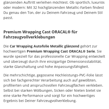
glänzenden Auftritt verleihen möchtest. Ob sportlich, luxuriös
EU
oder modern: Mit 32 hochglänzenden Metallic-Farben findest
Du genau den Ton, der zu Deinem Fahrzeug und Deinem Stil
passt.
AT
Premium Wrapping Cast ORACAL® für
CH
Fahrzeugvollverklebungen
Economy
Die
Car Wrapping Autofolie Metallic glänzend
gehört zur
Deutschland
hochwertigen
Premium Wrapping Cast ORACAL® Serie
. Sie
wurde speziell für das professionelle Car Wrapping entwickelt
und überzeugt durch ihre einzigartige Dimensionsstabilität,
starke Glanzhaltung und hohe Anpassungsfähigkeit.
Di., 18.08. -
Die mehrschichtige, gegossene Hochleistungs-PVC-Folie lässt
Sa., 22.08.
sich bei fachgerechter Verarbeitung auch auf gewölbten,
profilierten und anspruchsvollen Fahrzeugflächen verkleben.
1,99 EUR
Selbst bei starken Wölbungen, Sicken oder Nieten bietet sie
ohne
eine starke Performance und sorgt für ein hochwertiges
Produktionsaufschlag
Ergebnis bei Deiner Fahrzeugvollverklebung.
Versandkosten 1,99
EUR