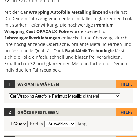
In 32 Farben erhältlich
Mit der
Car Wrapping Autofolie Metallic glänzend
verleihst
Du Deinem Fahrzeug einen edlen, metallisch glänzenden Look
mit starker Tiefenwirkung. Die hochwertige
Premium
Wrapping Cast ORACAL® Folie
wurde speziell für
Fahrzeugvollverklebungen
entwickelt und überzeugt durch
ihre hochglänzende Oberfläche, brillante Metallic-Farben und
professionelle Qualität. Dank
RapidAir®-Technologie
lässt
sich die Folie einfach, schnell und blasenfrei verarbeiten.
Erhältlich in 32 hochglänzenden Metallic-Farben für Deinen
individuellen Fahrzeuglook.
HILFE
VARIANTE WÄHLEN
Wähle
hier
Variante
die
auswählen
Folienfarbe
aus.
HILFE
GRÖSSE FESTLEGEN
Wähle
Rollenbreite
breit x
Rollenlänge
lang
hier
auswählen
auswählen
die