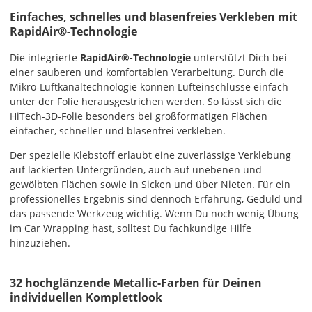
Einfaches, schnelles und blasenfreies Verkleben mit
Priority
RapidAir®-Technologie
Deutschland
Die integrierte
RapidAir®-Technologie
unterstützt Dich bei
einer sauberen und komfortablen Verarbeitung. Durch die
Mikro-Luftkanaltechnologie können Lufteinschlüsse einfach
Fr., 14.08. - Di.,
unter der Folie herausgestrichen werden. So lässt sich die
18.08.
HiTech-3D-Folie besonders bei großformatigen Flächen
einfacher, schneller und blasenfrei verkleben.
ab 7,98
Der spezielle Klebstoff erlaubt eine zuverlässige Verklebung
Produktionsaufschlag
ab 5,99 EUR*
auf lackierten Untergründen, auch auf unebenen und
Versandkosten 1,99
gewölbten Flächen sowie in Sicken und über Nieten. Für ein
EUR
professionelles Ergebnis sind dennoch Erfahrung, Geduld und
das passende Werkzeug wichtig. Wenn Du noch wenig Übung
Express
im Car Wrapping hast, solltest Du fachkundige Hilfe
Deutschland
hinzuziehen.
32 hochglänzende Metallic-Farben für Deinen
individuellen Komplettlook
Di., 11.08. -
Mi., 12.08.