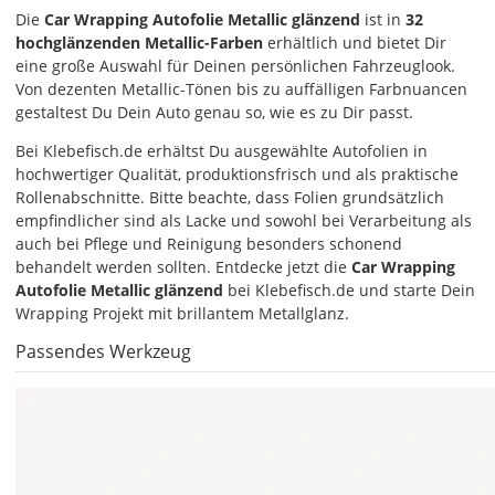
Die
Car Wrapping Autofolie Metallic glänzend
ist in
32
hochglänzenden Metallic-Farben
erhältlich und bietet Dir
ab 24,98
eine große Auswahl für Deinen persönlichen Fahrzeuglook.
Produktionsaufschlag
ab 9,99 EUR*
Von dezenten Metallic-Tönen bis zu auffälligen Farbnuancen
Versandkosten 14,99
gestaltest Du Dein Auto genau so, wie es zu Dir passt.
EUR
Bei Klebefisch.de erhältst Du ausgewählte Autofolien in
hochwertiger Qualität, produktionsfrisch und als praktische
*
Rollenabschnitte. Bitte beachte, dass Folien grundsätzlich
Abhängig
empfindlicher sind als Lacke und sowohl bei Verarbeitung als
vom
auch bei Pflege und Reinigung besonders schonend
Bestellwert:
behandelt werden sollten. Entdecke jetzt die
Car Wrapping
Die
Autofolie Metallic glänzend
bei Klebefisch.de und starte Dein
genauen
Wrapping Projekt mit brillantem Metallglanz.
Produktionskosten
werden
Passendes Werkzeug
Dir
im
Checkout
angezeigt.