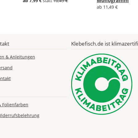
Monogramm
ab 7,99 €
statt
10,49 €
ab 11,49 €
Lieferzeit
&
takt
Klebefisch.de ist klimazertifi
Versandkosten?
en & Anleitungen
ersand
DE
ntakt
EU
& Folienfarben
AT
Widerrufsbelehrung
CH