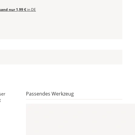
sand nur 1,99 €
in DE
Passendes Werkzeug
ser
t