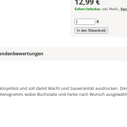
12,99 €
allen
Sofort lieferbar
, inkl. MwSt.,
Ver
Farbfeldern
die
gleiche
Anzahl
X
Farbe,
wird
ein
mehrfarbiger
Bootsaufkleber
undenbewertungen
einfarbig.
Mit
einem
Klick
auf
aatssymbol und soll damit Macht und Souveränität ausdrücken. Die
das
nd Monogramm, wobei Buchstabe und Farbe nach Wunsch ausgewähl
Farbvorschau-
Bild,
öffnet
sich
die
Farbvorschau