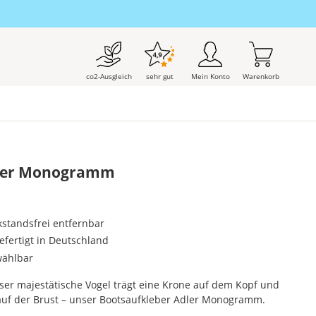
co2-Ausgleich
sehr gut
Mein Konto
Warenkorb
dler Monogramm
kstandsfrei entfernbar
gefertigt in Deutschland
wählbar
ser majestätische Vogel trägt eine Krone auf dem Kopf und
 auf der Brust – unser Bootsaufkleber Adler Monogramm.