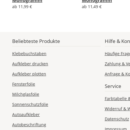
Monogramm
Monogramm
ab 11,99 €
ab 11,49 €
Beliebteste Produkte
Hilfe & Kon
Klebebuchstaben
Häufige Frag
Aufkleber drucken
Zahlung & V
Aufkleber plotten
Anfrage & Ko
Fensterfolie
Service
Milchglasfolie
Farbtabelle 
Sonnenschutzfolie
Widerruf & 
Autoaufkleber
Datenschutz
Autobeschriftung
Impressum