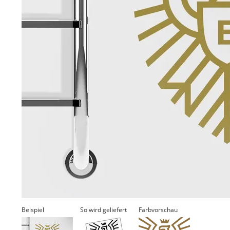
Beispiel
So wird geliefert
Farbvorschau