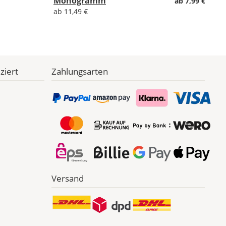
Monogramm
ab 7,99 €
statt
ab 11,49 €
ziert
Zahlungsarten
Versand