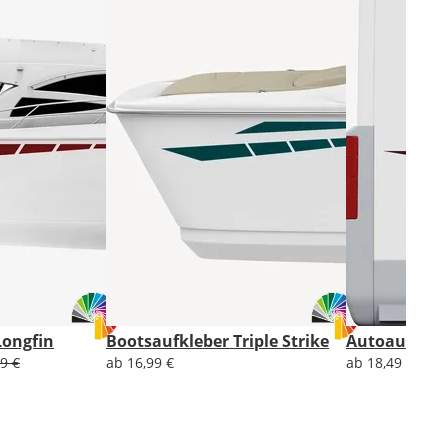
Longfin
Bootsaufkleber Triple Strike
Autoaufklebe
9 €
ab 16,99 €
ab 18,49 €