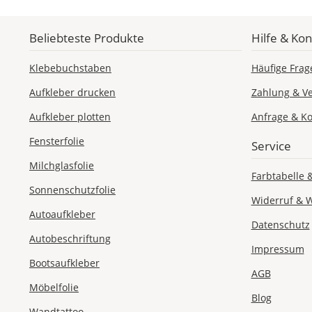
Beliebteste Produkte
Hilfe & Kon
Klebebuchstaben
Häufige Frag
Aufkleber drucken
Zahlung & V
Aufkleber plotten
Anfrage & Ko
Fensterfolie
Service
Milchglasfolie
Farbtabelle 
Sonnenschutzfolie
Widerruf & 
Autoaufkleber
Datenschutz
Autobeschriftung
Impressum
Bootsaufkleber
AGB
Möbelfolie
Blog
Wandtattoo