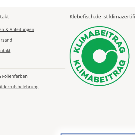
takt
Klebefisch.de ist klimazertifi
en & Anleitungen
Lieferzeit
&
ersand
Versandkosten?
ntakt
DE
& Folienfarben
EU
Widerrufsbelehrung
AT
CH