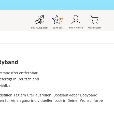
co2-Ausgleich
sehr gut
Mein Konto
Warenkorb
odyband
kstandsfrei entfernbar
gefertigt in Deutschland
wählbar
dstillen Tag am Ufer ausrollen: Bootsaufkleber Bodyband
ifen für einen ganz individuellen Look in Deiner Wunschfarbe