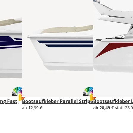
1x
gespiegelt.
Im
2er-
Set
erhältst
Du
den
Bootsaufkleber
2x
ungespiegelt.
Soll
der
Bootsaufkleber
ng Fast
Bootsaufkleber Parallel Stripe
Bootsaufkleber 
gespiegelt
werden?
ab 12,99 €
ab 20,49 €
statt
26,9
Bild