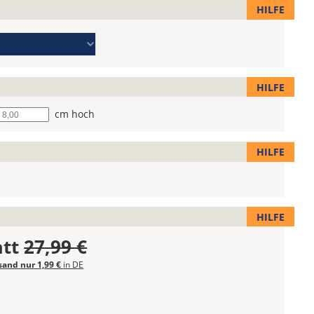
HILFE
HILFE
he
cm hoch
HILFE
HILFE
att
27,99 €
sand nur 1,99 €
in DE