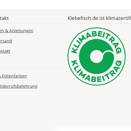
takt
Klebefisch.de ist klimazertifi
Lieferzeit
en & Anleitungen
&
ersand
Versandkosten?
ntakt
DE
& Folienfarben
EU
Widerrufsbelehrung
AT
CH