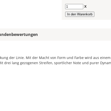
allen
Farbfeldern
Anzahl
X
die
gleiche
Farbe,
wird
ein
undenbewertungen
mehrfarbiger
Bootsaufkleber
einfarbig.
Mit
ckung der Linie. Mit der Macht von Form und Farbe wird aus einem
einem
it drei lang gezogenen Streifen, sportlicher Note und purer Dynam
Klick
auf
das
Farbvorschau-
Bild,
öffnet
sich
die
Farbvorschau