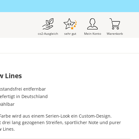
co2-Ausgleich
sehr gut
Mein Konto
Warenkorb
w Lines
kstandsfrei entfernbar
gefertigt in Deutschland
wählbar
Farbe wird aus einem Serien-Look ein Custom-Design.
 drei lang gezogenen Streifen, sportlicher Note und purer
 Lines.