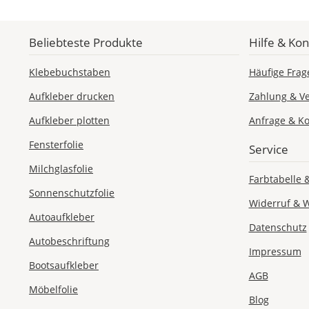
Beliebteste Produkte
Hilfe & Kon
Klebebuchstaben
Häufige Frag
Aufkleber drucken
Zahlung & V
Aufkleber plotten
Anfrage & Ko
Fensterfolie
Service
Milchglasfolie
Farbtabelle 
Sonnenschutzfolie
Widerruf & 
Autoaufkleber
Datenschutz
Autobeschriftung
Impressum
Bootsaufkleber
AGB
Möbelfolie
Blog