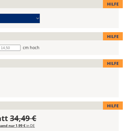
HILFE
HILFE
he
cm hoch
HILFE
HILFE
att
34,49 €
sand nur 1,99 €
in DE