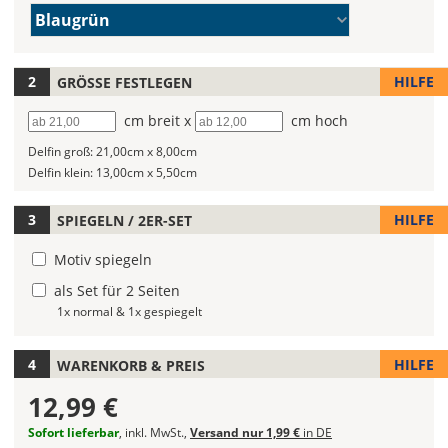
Farbe/n
Du
Blaugrün
(Wert
die
1)
Farbe
Deines
HILFE
GRÖSSE FESTLEGEN
Bootsaufklebers
Breite
cm breit x
Höhe
cm hoch
fest!
Delfin groß:
21,00cm x 8,00cm
Bei
Delfin klein:
13,00cm x 5,50cm
mehrfarbigen
Bootsaufklebern
kannst
HILFE
SPIEGELN / 2ER-SET
Du
Motiv spiegeln
die
Farben
als Set für 2 Seiten
frei
1x normal & 1x gespiegelt
kombinieren.
Wählst
HILFE
WARENKORB & PREIS
Du
in
12,99 €
allen
Farbfeldern
Sofort lieferbar
, inkl. MwSt.,
Versand nur 1,99 €
in DE