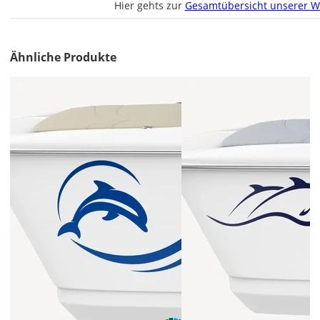
Hier gehts zur
Gesamtübersicht unserer W
Im
2er-
Set
Ähnliche Produkte
erhältst
Du
den
Bootsaufkleber
2x
ungespiegelt.
Soll
der
Bootsaufkleber
gespiegelt
werden?
Bild