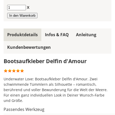
die
gleiche
Anzahl
X
Farbe,
wird
ein
mehrfarbiger
Bootsaufkleber
Produktdetails
Infos & FAQ
Anleitung
einfarbig.
Kundenbewertungen
Mit
einem
Klick
Bootsaufkleber Delfin d'Amour
auf
das
Farbvorschau-
Underwater Love: Bootsaufkleber Delfin d'Amour. Zwei
Bild,
schwimmende Tümmlern als Silhouette – romantisch,
öffnet
berührend und voller Bewunderung für die Welt der Meere.
sich
Für einen ganz individuellen Look in Deiner Wunsch-Farbe
die
und Größe.
Farbvorschau
entsprechend
Passendes Werkzeug
Deiner