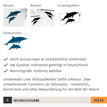
Beispiel
Beispiel
So wird geliefert
Farbvorschau
leicht anzubringen & rückstandsfrei entfernbar
top Qualität, individuell gefertigt in Deutschland
Wunschgröße stufenlos wählbar
Underwater Love: Bootsaufkleber Delfin d'Amour. Zwei
schwimmende Tümmlern als Silhouette – romantisch,
berührend und voller Bewunderung für die Welt der Meere.
HILFE
WUNSCHFARBE
Hier
legst