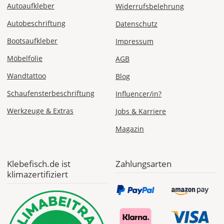
Autoaufkleber
Widerrufsbelehrung
Autobeschriftung
Datenschutz
Fr., 14.08. -
Bootsaufkleber
Impressum
Mi., 19.08.
Möbelfolie
AGB
1,99 EUR
Wandtattoo
Blog
ohne
Produktionsaufschlag
Schaufensterbeschriftung
Influencer/in?
Versandkosten 1,99
EUR
Werkzeuge & Extras
Jobs & Karriere
Priority
Magazin
Deutschland
Klebefisch.de ist
Zahlungsarten
klimazertifiziert
Di., 11.08. - Fr.,
14.08.
ab 7,98