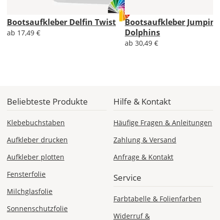
Bootsaufkleber Delfin Twist
Bootsaufkleber Jumping
Lieferzeit
Dolphins
ab 17,49 €
&
ab 30,49 €
Versandkosten?
DE
Beliebteste Produkte
Hilfe & Kontakt
EU
Klebebuchstaben
Häufige Fragen & Anleitungen
Aufkleber drucken
Zahlung & Versand
AT
Aufkleber plotten
Anfrage & Kontakt
Fensterfolie
CH
Service
Milchglasfolie
Farbtabelle & Folienfarben
Economy
Sonnenschutzfolie
Deutschland
Widerruf &