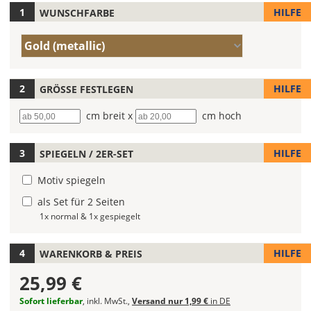
HILFE
WUNSCHFARBE
Hier
legst
Farbe/n
Du
Gold (metallic)
(Wert
die
1)
Farbe
Deines
HILFE
GRÖSSE FESTLEGEN
Bootsaufklebers
Breite
cm breit x
Höhe
cm hoch
fest!
Bei
HILFE
SPIEGELN / 2ER-SET
mehrfarbigen
Bootsaufklebern
Motiv spiegeln
kannst
Du
als Set für 2 Seiten
die
1x normal & 1x gespiegelt
Farben
frei
HILFE
WARENKORB & PREIS
kombinieren.
Wählst
25,99 €
Du
in
Sofort lieferbar
, inkl. MwSt.,
Versand nur 1,99 €
in DE