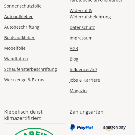
Economy
Sonnenschutzfolie
Deutschland
Widerruf &
Autoaufkleber
Widerrufsbelehrung
Autobeschriftung
Datenschutz
Bootsaufkleber
Impressum
Mi., 19.08. -
Mo., 24.08.
Möbelfolie
AGB
1,99 EUR
Wandtattoo
Blog
ohne
Produktionsaufschlag
Schaufensterbeschriftung
Influencer/in?
Versandkosten 1,99
EUR
Werkzeuge & Extras
Jobs & Karriere
Priority
Magazin
Deutschland
Klebefisch.de ist
Zahlungsarten
klimazertifiziert
Sa., 15.08. -
Mi., 19.08.