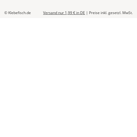
Abhängig
vom
© Klebefisch.de
Versand nur 1,99 €
in DE
|
Preise inkl. gesetzl. MwSt.
Bestellwert:
Die
genauen
Produktionskosten
werden
Dir
im
Checkout
angezeigt.