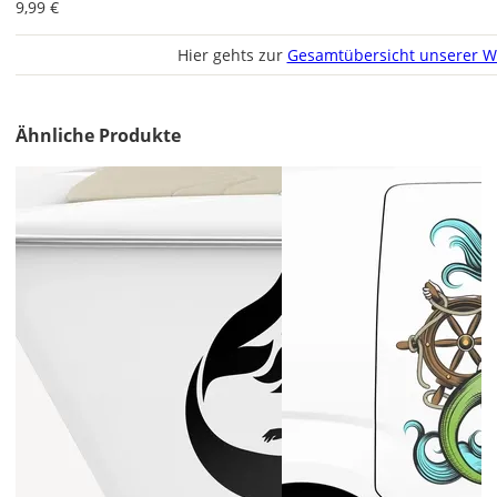
und
9,99 €
1x
gespiegelt.
Hier gehts zur
Gesamtübersicht unserer W
Im
2er-
Set
Ähnliche Produkte
erhältst
Du
den
Bootsaufkleber
2x
ungespiegelt.
Soll
der
Bootsaufkleber
gespiegelt
werden?
Bild