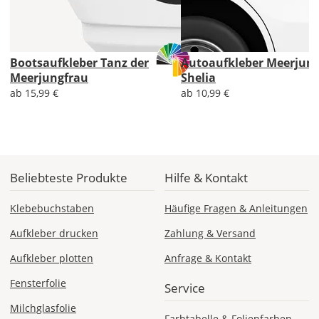
Bootsaufkleber Tanz der
Autoaufkleber Meerjun
Lieferzeit
Meerjungfrau
Shelia
&
ab 15,99 €
ab 10,99 €
Versandkosten?
DE
Beliebteste Produkte
Hilfe & Kontakt
EU
Klebebuchstaben
Häufige Fragen & Anleitungen
Aufkleber drucken
Zahlung & Versand
AT
Aufkleber plotten
Anfrage & Kontakt
Fensterfolie
CH
Service
Milchglasfolie
Farbtabelle & Folienfarben