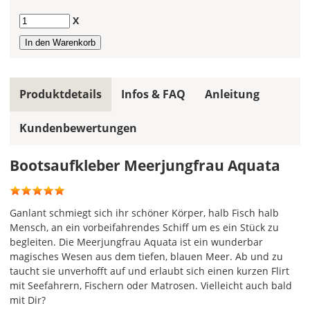
allen
Farbfeldern
Anzahl
X
die
gleiche
Farbe,
wird
ein
Produktdetails
Infos & FAQ
Anleitung
mehrfarbiger
Bootsaufkleber
Kundenbewertungen
einfarbig.
Mit
Bootsaufkleber Meerjungfrau Aquata
einem
Klick
auf
Ganlant schmiegt sich ihr schöner Körper, halb Fisch halb
das
Mensch, an ein vorbeifahrendes Schiff um es ein Stück zu
Farbvorschau-
begleiten. Die Meerjungfrau Aquata ist ein wunderbar
Bild,
magisches Wesen aus dem tiefen, blauen Meer. Ab und zu
öffnet
taucht sie unverhofft auf und erlaubt sich einen kurzen Flirt
sich
mit Seefahrern, Fischern oder Matrosen. Vielleicht auch bald
die
mit Dir?
Farbvorschau