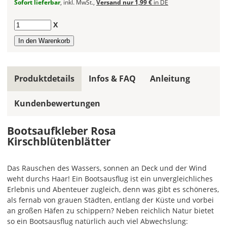
Sofort lieferbar
, inkl. MwSt.,
Versand nur 1,99 €
in DE
Bootsaufkleber
gespiegelt
Anzahl
X
werden?
Bild
Produktdetails
Infos & FAQ
Anleitung
Kundenbewertungen
Im
Bootsaufkleber Rosa
2er-
Kirschblütenblätter
Set
erhältst
Das Rauschen des Wassers, sonnen an Deck und der Wind
Du
weht durchs Haar! Ein Bootsausflug ist ein unvergleichliches
den
Erlebnis und Abenteuer zugleich, denn was gibt es schöneres,
Bootsaufkleber
als fernab von grauen Städten, entlang der Küste und vorbei
1x
an großen Häfen zu schippern? Neben reichlich Natur bietet
normal
so ein Bootsausflug natürlich auch viel Abwechslung:
und