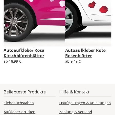
ab 7,98
Produktionsaufschlag
ab 5,99 EUR*
Versandkosten 1,99
EUR
Express
Deutschland
Autoaufkleber Rosa
Autoaufkleber Rote
Kirschblütenblätter
Rosenblätter
ab 18,99 €
ab 9,49 €
Mo., 10.08. -
Di., 11.08.
ab 24,98
Produktionsaufschlag
ab 9,99 EUR*
Beliebteste Produkte
Hilfe & Kontakt
Versandkosten 14,99
EUR
Klebebuchstaben
Häufige Fragen & Anleitungen
*
Aufkleber drucken
Zahlung & Versand
Abhängig