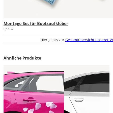
Economy
Deutschland
Montage-Set für Bootsaufkleber
9,99 €
Sa., 15.08. -
Do., 20.08.
Hier gehts zur
Gesamtübersicht unserer W
1,99 EUR
ohne
Produktionsaufschlag
Ähnliche Produkte
Versandkosten 1,99
EUR
Priority
Deutschland
Mi., 12.08. -
Sa., 15.08.