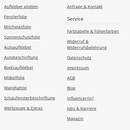
vom
Aufkleber plotten
Anfrage & Kontakt
Bestellwert:
Fensterfolie
Die
Service
genauen
Milchglasfolie
Produktionskosten
Farbtabelle & Folienfarben
werden
Sonnenschutzfolie
Widerruf &
Dir
Autoaufkleber
Widerrufsbelehrung
im
Checkout
Autobeschriftung
Datenschutz
angezeigt.
Bootsaufkleber
Impressum
Möbelfolie
AGB
Wandtattoo
Blog
Schaufensterbeschriftung
Influencer/in?
Werkzeuge & Extras
Jobs & Karriere
Magazin