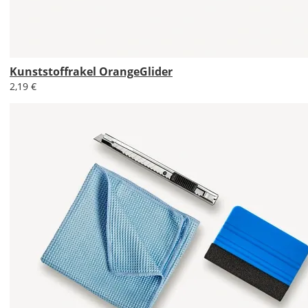
Lieferzeit
Kunststoffrakel OrangeGlider
&
2,19 €
Versandkosten?
DE
EU
AT
CH