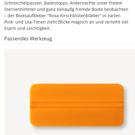
Schnorchelpausen, Badestopps, Ankernächte unter freiem
1x
Sternenhimmel und ganz beiläufig fremde Boote beobachten
gespiegelt.
– der Bootsaufkleber "Rosa Kirschblütenblätter" in zarten
Im
Pink- und Lila-Tönen zieht Blicke magisch an und verleiht viel
2er-
Esprit und Leichtigkeit.
Set
Passendes Werkzeug
erhältst
Du
den
Bootsaufkleber
2x
ungespiegelt.
Soll
der
Bootsaufkleber
gespiegelt
werden?
Bild