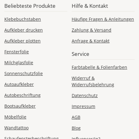
Beliebteste Produkte
Hilfe & Kontakt
Klebebuchstaben
Häufige Fragen & Anleitungen
DE
Aufkleber drucken
Zahlung & Versand
EU
Aufkleber plotten
Anfrage & Kontakt
Fensterfolie
Service
AT
Milchglasfolie
Farbtabelle & Folienfarben
CH
Sonnenschutzfolie
Widerruf &
Autoaufkleber
Widerrufsbelehrung
Economy
Autobeschriftung
Datenschutz
Deutschland
Bootsaufkleber
Impressum
Möbelfolie
AGB
Di., 18.08. -
Wandtattoo
Blog
Sa., 22.08.
Schaufensterbeschriftung
Influencer/in?