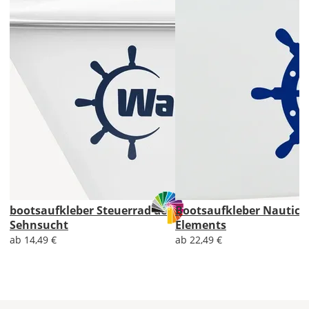
den
Bootsaufkleber
2x
ungespiegelt.
Soll
der
Bootsaufkleber
gespiegelt
werden?
Bild
bootsaufkleber Steuerrad der
Bootsaufkleber Nautica
Sehnsucht
Elements
ab 14,49 €
ab 22,49 €
Lieferzeit
&
Versandkosten?