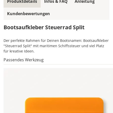
Bootsaufkleber
Produktdetails
Infos & FAQ
Anleitung
einfarbig.
Kundenbewertungen
Mit
einem
Klick
Bootsaufkleber Steuerrad Split
auf
das
Der perfekte Rahmen für Deinen Bootsnamen: Bootsaufkleber
Farbvorschau-
"Steuerrad Split" mit maritimen Schiffssteuer und viel Platz
Bild,
für kreative Ideen.
öffnet
sich
Passendes Werkzeug
die
Farbvorschau
entsprechend
Deiner
Farbauswahl.
Lege
hier
die
Größe