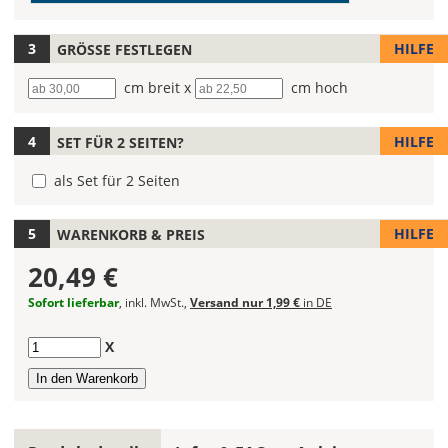
(Wert
ein.
1)
Bei
HILFE
GRÖSSE FESTLEGEN
mehrfarbigen
Bootsaufklebern
Breite
cm breit x
Höhe
cm hoch
kannst
Du
die
HILFE
SET FÜR 2 SEITEN?
Farben
frei
als Set für 2 Seiten
kombinieren.
Wählst
HILFE
WARENKORB & PREIS
Du
in
20,49 €
allen
Sofort lieferbar
, inkl. MwSt.,
Versand nur 1,99 €
in DE
Farbfeldern
die
gleiche
Anzahl
X
Farbe,
wird
ein
mehrfarbiger