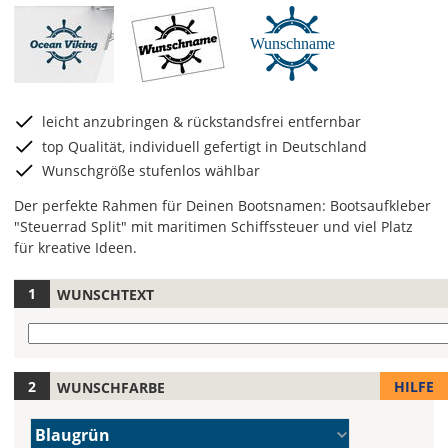
Wunschname
leicht anzubringen & rückstandsfrei entfernbar
top Qualität, individuell gefertigt in Deutschland
Wunschgröße stufenlos wählbar
Der perfekte Rahmen für Deinen Bootsnamen: Bootsaufkleber
"Steuerrad Split" mit maritimen Schiffssteuer und viel Platz
für kreative Ideen.
WUNSCHTEXT
Hier
legst
Wunschtext
Du
die
Farbe
Gib
HILFE
WUNSCHFARBE
Deines
hier
Bootsaufklebers
Deinen
Farbe/n
Blaugrün
fest!
Wunschtext