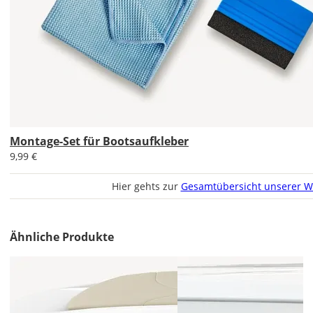
Im
2er-
Set
erhältst
Du
den
Montage-Set für Bootsaufkleber
Bootsaufkleber
9,99 €
1x
normal
Hier gehts zur
Gesamtübersicht unserer W
und
1x
gespiegelt.
Ähnliche Produkte
Im
2er-
Set
erhältst
Du