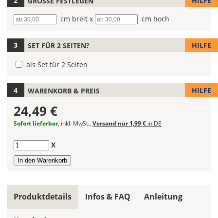
HILFE
GRÖSSE FESTLEGEN
Bootsaufklebers
Breite
cm breit x
Höhe
cm hoch
fest!
Bei
HILFE
SET FÜR 2 SEITEN?
mehrfarbigen
Bootsaufklebern
als Set für 2 Seiten
kannst
Du
die
HILFE
WARENKORB & PREIS
Farben
24,49 €
frei
kombinieren.
Sofort lieferbar
, inkl. MwSt.,
Versand nur 1,99 €
in DE
Wählst
Du
Anzahl
X
in
allen
Farbfeldern
die
gleiche
Produktdetails
Infos & FAQ
Anleitung
Farbe,
wird