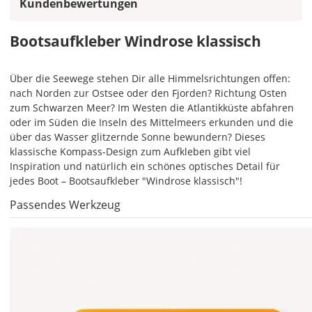
Kundenbewertungen
ein
mehrfarbiger
Bootsaufkleber
Bootsaufkleber Windrose klassisch
einfarbig.
Mit
Über die Seewege stehen Dir alle Himmelsrichtungen offen:
einem
nach Norden zur Ostsee oder den Fjorden? Richtung Osten
Klick
zum Schwarzen Meer? Im Westen die Atlantikküste abfahren
auf
oder im Süden die Inseln des Mittelmeers erkunden und die
das
über das Wasser glitzernde Sonne bewundern? Dieses
Farbvorschau-
klassische Kompass-Design zum Aufkleben gibt viel
Bild,
Inspiration und natürlich ein schönes optisches Detail für
öffnet
jedes Boot – Bootsaufkleber "Windrose klassisch"!
sich
die
Passendes Werkzeug
Farbvorschau
entsprechend
Deiner
Farbauswahl.
Lege
hier