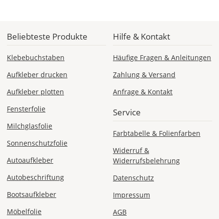
&
Versandkosten?
Beliebteste Produkte
Hilfe & Kontakt
DE
Klebebuchstaben
Häufige Fragen & Anleitungen
Aufkleber drucken
Zahlung & Versand
EU
Aufkleber plotten
Anfrage & Kontakt
AT
Fensterfolie
Service
Milchglasfolie
Farbtabelle & Folienfarben
CH
Sonnenschutzfolie
Widerruf &
Autoaufkleber
Widerrufsbelehrung
Economy
Deutschland
Autobeschriftung
Datenschutz
Bootsaufkleber
Impressum
Möbelfolie
AGB
Di., 18.08. -