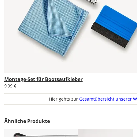
Im
2er-
Set
erhältst
Du
den
Montage-Set für Bootsaufkleber
Bootsaufkleber
1x
9,99 €
normal
und
Hier gehts zur
Gesamtübersicht unserer W
1x
gespiegelt.
Ähnliche Produkte
Im
2er-
Set