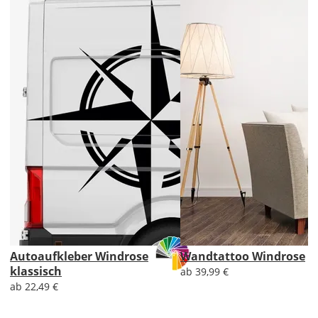
erhältst
Du
den
Bootsaufkleber
2x
ungespiegelt.
Soll
der
Bootsaufkleber
gespiegelt
werden?
Bild
Autoaufkleber Windrose
Wandtattoo Windrose
klassisch
ab 39,99 €
ab 22,49 €
Lieferzeit