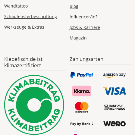
Sa., 22.08.
Wandtattoo
Blog
Schaufensterbeschriftung
Influencer/in?
1,99 EUR
ohne
Werkzeuge & Extras
Jobs & Karriere
Produktionsaufschlag
Versandkosten 1,99
EUR
Magazin
Priority
Deutschland
Klebefisch.de ist
Zahlungsarten
klimazertifiziert
Fr., 14.08. - Di.,
18.08.
ab 7,98
Produktionsaufschlag
ab 5,99 EUR*
Versandkosten 1,99
EUR