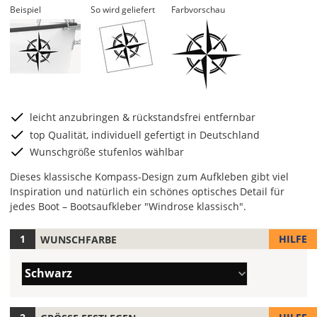
Beispiel
So wird geliefert
Farbvorschau
leicht anzubringen & rückstandsfrei entfernbar
top Qualität, individuell gefertigt in Deutschland
Wunschgröße stufenlos wählbar
Dieses klassische Kompass-Design zum Aufkleben gibt viel
Inspiration und natürlich ein schönes optisches Detail für
jedes Boot – Bootsaufkleber "Windrose klassisch".
HILFE
WUNSCHFARBE
Hier
legst
Farbe/n
Du
Schwarz
(Wert
die
1)
Farbe
Deines