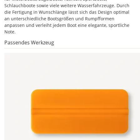
Produktionsaufschlag
Schlauchboote sowie viele weitere Wasserfahrzeuge. Durch
ab 9,99 EUR*
die Fertigung in Wunschlänge lässt sich das Design optimal
Versandkosten 14,99
EUR
an unterschiedliche Bootsgrößen und Rumpfformen
anpassen und verleiht jedem Boot eine elegante, sportliche
Note.
*
Abhängig
Passendes Werkzeug
vom
Bestellwert:
Die
genauen
Produktionskosten
werden
Dir
im
Checkout
angezeigt.