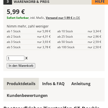
fest.
HILFE
WARENKORB & PREIS
Die
5,99 €
Breite
Sofort lieferbar
, inkl. MwSt.,
Versand nur 1,99 €
in DE
kann
bei
Nimm mehr, zahl weniger
Streifenaufklebern
ab 1 Stück
nur 5,99 €
ab 10 Stück
nur 3,34 €
nicht
ab 2 Stück
nur 4,31 €
ab 25 Stück
nur 2,96 €
geändert
ab 3 Stück
nur 3,93 €
ab 50 Stück
nur 2,59 €
werden.
ab 5 Stück
nur 3,78 €
ab 100 Stück
nur 2,50 €
Lieferzeit
Anzahl
X
&
Versandkosten?
Produktdetails
Infos & FAQ
Anleitung
DE
Kundenbewertungen
EU