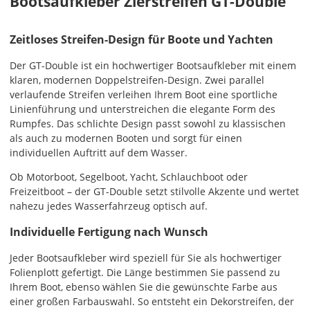
Bootsaufkleber Zierstreifen GT-Double
AT
Zeitloses Streifen-Design für Boote und Yachten
CH
Der GT-Double ist ein hochwertiger Bootsaufkleber mit einem
klaren, modernen Doppelstreifen-Design. Zwei parallel
verlaufende Streifen verleihen Ihrem Boot eine sportliche
Economy
Linienführung und unterstreichen die elegante Form des
Deutschland
Rumpfes. Das schlichte Design passt sowohl zu klassischen
als auch zu modernen Booten und sorgt für einen
individuellen Auftritt auf dem Wasser.
Di., 18.08. -
Ob Motorboot, Segelboot, Yacht, Schlauchboot oder
Sa., 22.08.
Freizeitboot – der GT-Double setzt stilvolle Akzente und wertet
nahezu jedes Wasserfahrzeug optisch auf.
1,99 EUR
Individuelle Fertigung nach Wunsch
ohne
Produktionsaufschlag
Versandkosten 1,99
Jeder Bootsaufkleber wird speziell für Sie als hochwertiger
EUR
Folienplott gefertigt. Die Länge bestimmen Sie passend zu
Ihrem Boot, ebenso wählen Sie die gewünschte Farbe aus
Priority
einer großen Farbauswahl. So entsteht ein Dekorstreifen, der
Deutschland