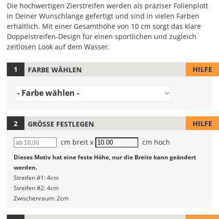
Die hochwertigen Zierstreifen werden als präziser Folienplott
in Deiner Wunschlänge gefertigt und sind in vielen Farben
erhältlich. Mit einer Gesamthöhe von 10 cm sorgt das klare
Doppelstreifen-Design für einen sportlichen und zugleich
zeitlosen Look auf dem Wasser.
HILFE
FARBE WÄHLEN
Hier
legst
Farbe
Du
- Farbe wählen -
(Wert
die
1)
Farbe
Deines
HILFE
GRÖSSE FESTLEGEN
Bootsaufklebers
Breite
cm breit x
Höhe
cm hoch
fest!
Dieses Motiv hat eine feste Höhe, nur die Breite kann geändert
Lege
werden.
hier
Streifen #1: 4cm
die
Streifen #2: 4cm
Länge
Zwischenraum: 2cm
Deines
Aufklebers