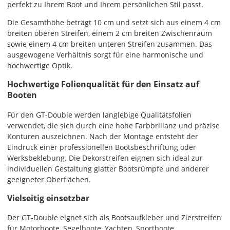
perfekt zu Ihrem Boot und Ihrem persönlichen Stil passt.
Die Gesamthöhe beträgt 10 cm und setzt sich aus einem 4 cm
breiten oberen Streifen, einem 2 cm breiten Zwischenraum
sowie einem 4 cm breiten unteren Streifen zusammen. Das
Fr., 14.08. - Di.,
ausgewogene Verhältnis sorgt für eine harmonische und
18.08.
hochwertige Optik.
ab 7,98
Hochwertige Folienqualität für den Einsatz auf
Produktionsaufschlag
Booten
ab 5,99 EUR*
Versandkosten 1,99
EUR
Für den GT-Double werden langlebige Qualitätsfolien
verwendet, die sich durch eine hohe Farbbrillanz und präzise
Express
Konturen auszeichnen. Nach der Montage entsteht der
Deutschland
Eindruck einer professionellen Bootsbeschriftung oder
Werksbeklebung. Die Dekorstreifen eignen sich ideal zur
individuellen Gestaltung glatter Bootsrümpfe und anderer
geeigneter Oberflächen.
Di., 11.08. -
Vielseitig einsetzbar
Mi., 12.08.
Der GT-Double eignet sich als Bootsaufkleber und Zierstreifen
ab 24,98
für Motorboote, Segelboote, Yachten, Sportboote,