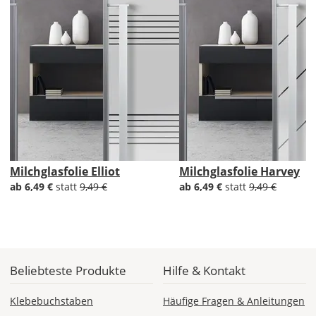
einzeln
genau
aus.
Ziehe
dann
von
den
Glasmaßen
jeweils
4
mm
Milchglasfolie Elliot
Milchglasfolie Harvey
in
ab 6,49 €
statt
9,49 €
ab 6,49 €
statt
9,49 €
Höhe
und
Breite
ab.
Bei
einer
Beliebteste Produkte
Hilfe & Kontakt
Scheibengröße
von
Klebebuchstaben
Häufige Fragen & Anleitungen
40