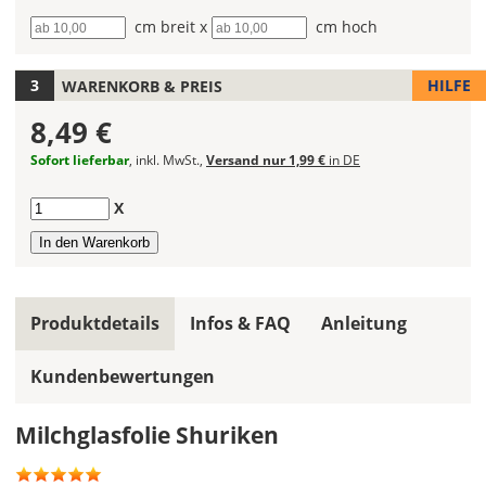
Hier
Breite
cm breit x
Höhe
cm hoch
kannst
Du
HILFE
WARENKORB & PREIS
den
Folientyp
8,49 €
wählen.
Je
Sofort lieferbar
, inkl. MwSt.,
Versand nur 1,99 €
in DE
nach
Folientyp
Anzahl
X
gibt
es
verschiedene
Farben
zur
Produktdetails
Infos & FAQ
Anleitung
Auswahl.
Kundenbewertungen
Wähle
hier
den
Milchglasfolie Shuriken
Farbton
aus.