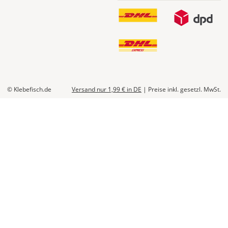
So
könntest
Du
Geld
sparen:
© Klebefisch.de
Versand nur 1,99 €
in DE
|
Preise inkl. gesetzl. MwSt.
Alternativ
kannst
Du
alle
Einzelmaße
Deiner
Fenster
auch
aufaddieren
und
einen
großen
Folienabschnitt