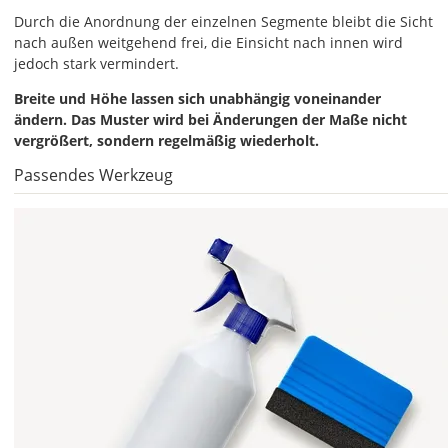
Die
Durch die Anordnung der einzelnen Segmente bleibt die Sicht
Farbe
nach außen weitgehend frei, die Einsicht nach innen wird
"Weiß
jedoch stark vermindert.
geschliffen"
Breite und Höhe lassen sich unabhängig voneinander
ist
ändern. Das Muster wird bei Änderungen der Maße nicht
der
vergrößert, sondern regelmäßig wiederholt.
Bestseller
unter
Passendes Werkzeug
den
Milchglasfolien
und
wird
am
häufigsten
bestellt.
Breite
und
Höhe
lassen
sich