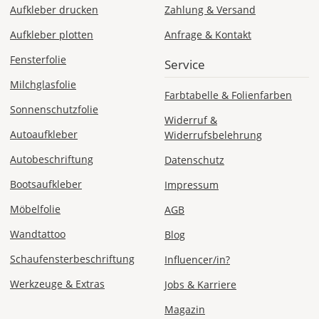
x
Aufkleber drucken
Zahlung & Versand
60
Aufkleber plotten
Anfrage & Kontakt
cm
ergibt
Fensterfolie
Service
sich
ein
Milchglasfolie
Farbtabelle & Folienfarben
Folienmaß
Sonnenschutzfolie
von
Widerruf &
39,6
Autoaufkleber
Widerrufsbelehrung
x
59,6
Autobeschriftung
Datenschutz
cm.
Bootsaufkleber
Impressum
So
entsteht
Möbelfolie
AGB
ein
umlaufender
Wandtattoo
Blog
Rand
Schaufensterbeschriftung
Influencer/in?
von
2
Werkzeuge & Extras
Jobs & Karriere
Millimetern.
Dies
Magazin