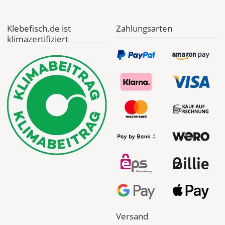
erleichtert
die
spätere
Klebefisch.de ist
Zahlungsarten
Anbringung
klimazertifiziert
der
Folie.
Bild
Versand