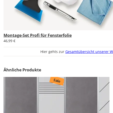
Idealfall
fertigst
Du
Dir
eine
Skizze
Deiner
Montage-Set Profi für Fensterfolie
Fenster
46,99 €
an.
Verwende
Hier gehts zur
Gesamtübersicht unserer W
ein
Maßband
und
Ähnliche Produkte
messe
die
Sale
Scheiben
(ohne
Rahmung
und
Dichtung)
jeweils