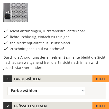
leicht anzubringen, rückstandsfrei entfernbar
lichtdurchlässig, einfach zu reinigen
top Markenqualität aus Deutschland
Zuschnitt genau auf Wunschmaß
Durch die Anordnung der einzelnen Segmente bleibt die Sicht
nach außen weitgehend frei, die Einsicht nach innen wird
jedoch stark vermindert.
HILFE
FARBE WÄHLEN
Hier
kannst
Farbe
Du
- Farbe wählen -
(Wert
die
1)
Variante
wählen.
HILFE
GRÖSSE FESTLEGEN