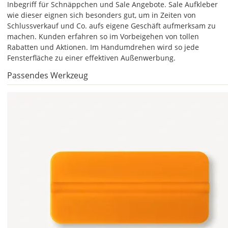
Inbegriff für Schnäppchen und Sale Angebote. Sale Aufkleber
die
wie dieser eignen sich besonders gut, um in Zeiten von
Farben
Schlussverkauf und Co. aufs eigene Geschäft aufmerksam zu
frei
machen. Kunden erfahren so im Vorbeigehen von tollen
kombinieren.
Rabatten und Aktionen. Im Handumdrehen wird so jede
Wählst
Fensterfläche zu einer effektiven Außenwerbung.
Du
in
Passendes Werkzeug
allen
Farbfeldern
die
gleiche
Farbe,
wird
ein
mehrfarbiger
Aufkleber
einfarbig.
Mit
einem
Klick