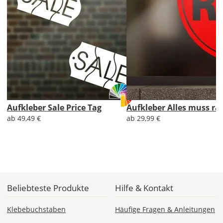
Aufkleber
gespiegelt
werden?
Bild
Aufkleber Sale Price Tag
Aufkleber Alles muss ra
ab 49,49 €
ab 29,99 €
Lieferzeit
&
Versandkosten?
DE
Beliebteste Produkte
Hilfe & Kontakt
Klebebuchstaben
Häufige Fragen & Anleitungen
EU