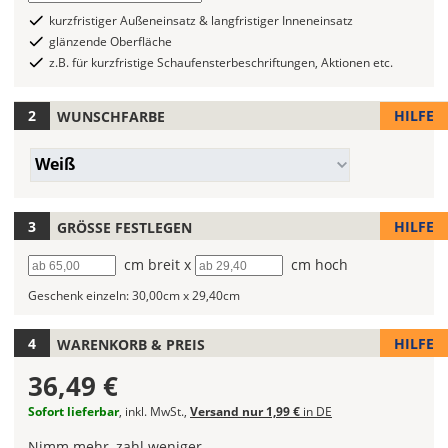
Folientypen
auswählen
kurzfristiger Außeneinsatz & langfristiger Inneneinsatz
mit
glänzende Oberfläche
verschiedenen
z.B. für kurzfristige Schaufensterbeschriftungen, Aktionen etc.
Farben
zur
HILFE
WUNSCHFARBE
Wahl.
Bei
Farbe/n
Weiß
mehrfarbigen
(Wert
Aufklebern
1)
kannst
HILFE
GRÖSSE FESTLEGEN
Du
die
Breite
cm breit x
Höhe
cm hoch
Farben
Geschenk einzeln:
30,00cm x 29,40cm
frei
kombinieren.
Wählst
HILFE
WARENKORB & PREIS
Du
36,49 €
in
allen
Sofort lieferbar
, inkl. MwSt.,
Versand nur 1,99 €
in DE
Farbfeldern
Nimm mehr, zahl weniger
die