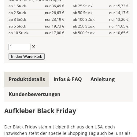
gleiche
ab 1 Stück
nur 36,49 €
ab 25 Stück
nur 15,73 €
Farbe
ab 2 Stück
nur 26,63 €
ab 50 Stück
nur 14,17 €
wird
ab 3 Stück
nur 23,19 €
ab 100 Stück
nur 13,26 €
ein
ab 5 Stück
nur 19,73 €
ab 250 Stück
nur 11,65 €
mehrfarbiges
ab 10 Stück
nur 17,00 €
ab 500 Stück
nur 10,65 €
Design
einfarbig.
Anzahl
X
Hier
legst
Du
die
Produktdetails
Infos & FAQ
Anleitung
Farbe
Deines
Kundenbewertungen
Aufklebers
fest!
Aufkleber Black Friday
Bei
mehrfarbigen
Aufklebern
Der Black Friday stammt eigentlich aus den USA, doch
kannst
inzwischen steht der spezielle Shopping Tag auch bei uns als
Du