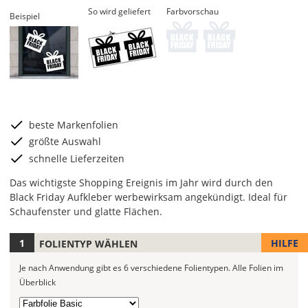
So wird geliefert
Farbvorschau
Beispiel
beste Markenfolien
größte Auswahl
schnelle Lieferzeiten
Das wichtigste Shopping Ereignis im Jahr wird durch den
Black Friday Aufkleber werbewirksam angekündigt. Ideal für
Schaufenster und glatte Flächen.
HILFE
FOLIENTYP WÄHLEN
Je
nach
Je nach Anwendung gibt es 6 verschiedene Folientypen.
Alle Folien im
Anwendung
Überblick
stehen
6
Folientyp