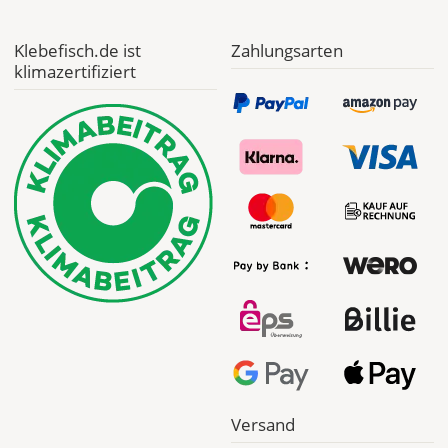
Deutschland
Klebefisch.de ist
Zahlungsarten
klimazertifiziert
Mi., 12.08. -
Sa., 15.08.
ab 7,98
Produktionsaufschlag
ab 5,99 EUR*
Versandkosten 1,99
EUR
Express
Deutschland
Mo., 10.08. -
Di., 11.08.
Versand