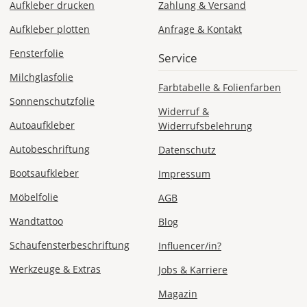
Aufkleber drucken
Zahlung & Versand
AT
Aufkleber plotten
Anfrage & Kontakt
Fensterfolie
Service
CH
Milchglasfolie
Farbtabelle & Folienfarben
Sonnenschutzfolie
Economy
Widerruf &
Deutschland
Autoaufkleber
Widerrufsbelehrung
Autobeschriftung
Datenschutz
Bootsaufkleber
Impressum
Sa., 15.08. -
Do., 20.08.
Möbelfolie
AGB
Wandtattoo
Blog
1,99 EUR
ohne
Schaufensterbeschriftung
Influencer/in?
Produktionsaufschlag
Versandkosten 1,99
Werkzeuge & Extras
EUR
Jobs & Karriere
Magazin
Priority