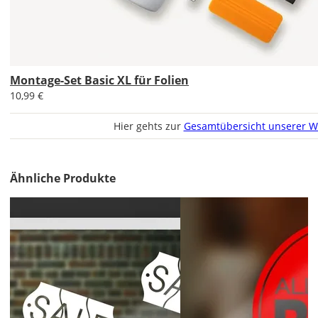
voreingestellte
Größe
zeigt
die
erforderliche
Mindestgröße.
Montage-Set Basic XL für Folien
10,99 €
Soll
der
Hier gehts zur
Gesamtübersicht unserer W
Aufkleber
gespiegelt
werden?
Ähnliche Produkte
Bild
Soll
der