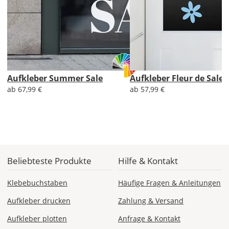
AT
CH
Economy
Aufkleber Summer Sale
Aufkleber Fleur de Sale
Deutschland
ab 67,99 €
ab 57,99 €
Sa., 15.08. -
Do., 20.08.
Beliebteste Produkte
Hilfe & Kontakt
1,99 EUR
ohne
Klebebuchstaben
Häufige Fragen & Anleitungen
Produktionsaufschlag
Versandkosten 1,99
Aufkleber drucken
Zahlung & Versand
EUR
Aufkleber plotten
Anfrage & Kontakt
Priority