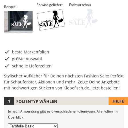
So wird geliefert
Farbvorschau
Beispiel
beste Markenfolien
größte Auswahl
schnelle Lieferzeiten
Stylischer Aufkleber für Deinen nächsten Fashion Sale: Perfekt
für Schaufenster, Aktionen und mehr. Zeige Deine Angebote
mit hochwertigen Stickern von Klebefisch.de. Jetzt bestellen!
HILFE
FOLIENTYP WÄHLEN
Je
nach
Je nach Anwendung gibt es 6 verschiedene Folientypen.
Alle Folien im
Anwendung
Überblick
stehen
6
Folientyp