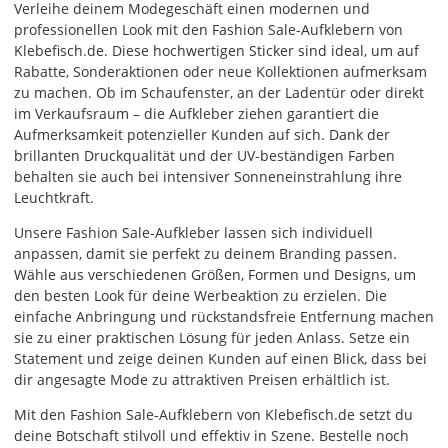
Verleihe deinem Modegeschäft einen modernen und
die
professionellen Look mit den Fashion Sale-Aufklebern von
Farben
Klebefisch.de. Diese hochwertigen Sticker sind ideal, um auf
frei
Rabatte, Sonderaktionen oder neue Kollektionen aufmerksam
kombinieren.
zu machen. Ob im Schaufenster, an der Ladentür oder direkt
Wählst
im Verkaufsraum – die Aufkleber ziehen garantiert die
Du
Aufmerksamkeit potenzieller Kunden auf sich. Dank der
in
brillanten Druckqualität und der UV-beständigen Farben
allen
behalten sie auch bei intensiver Sonneneinstrahlung ihre
Farbfeldern
Leuchtkraft.
die
gleiche
Unsere Fashion Sale-Aufkleber lassen sich individuell
Farbe,
anpassen, damit sie perfekt zu deinem Branding passen.
wird
Wähle aus verschiedenen Größen, Formen und Designs, um
ein
den besten Look für deine Werbeaktion zu erzielen. Die
mehrfarbiger
einfache Anbringung und rückstandsfreie Entfernung machen
Aufkleber
sie zu einer praktischen Lösung für jeden Anlass. Setze ein
einfarbig.
Statement und zeige deinen Kunden auf einen Blick, dass bei
dir angesagte Mode zu attraktiven Preisen erhältlich ist.
Mit
einem
Mit den Fashion Sale-Aufklebern von Klebefisch.de setzt du
Klick
deine Botschaft stilvoll und effektiv in Szene. Bestelle noch