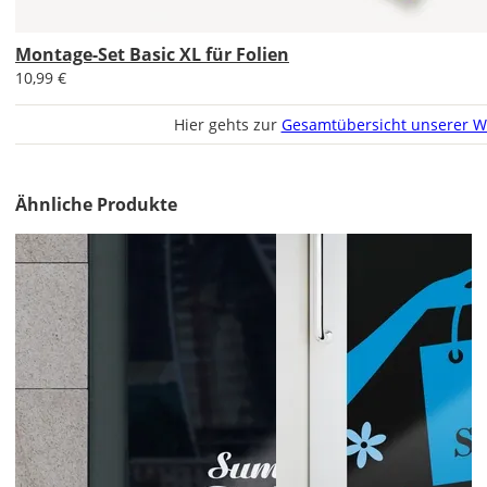
Aufkleber
gespiegelt
Montage-Set Basic XL für Folien
werden?
10,99 €
Bild
Hier gehts zur
Gesamtübersicht unserer W
Ähnliche Produkte
Lieferzeit
&
Versandkosten?
DE
EU