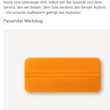
auf
heute und überzeuge dich selbst von der Qualität und dem
das
Service, den wir bieten. Dein Sale verdient den besten Auftritt
Farbvorschau-
– mit unseren Aufklebern gelingt das mühelos!
Bild,
Passendes Werkzeug
öffnet
sich
die
Farbvorschau
entsprechend
Deiner
Farbauswahl.
Lege
hier
die
Größe
Deines
Aufklebers
fest.
Die
jeweils