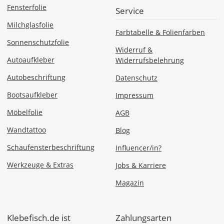
Deutschland
Fensterfolie
Service
Milchglasfolie
Farbtabelle & Folienfarben
Sonnenschutzfolie
Widerruf &
Mi., 12.08. -
Autoaufkleber
Widerrufsbelehrung
Sa., 15.08.
Autobeschriftung
Datenschutz
ab 7,98
Produktionsaufschlag
Bootsaufkleber
Impressum
ab 5,99 EUR*
Versandkosten 1,99
Möbelfolie
AGB
EUR
Wandtattoo
Blog
Express
Schaufensterbeschriftung
Deutschland
Influencer/in?
Werkzeuge & Extras
Jobs & Karriere
Magazin
Mo., 10.08. -
Di., 11.08.
Klebefisch.de ist
Zahlungsarten