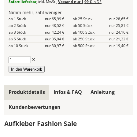
Sofort lieferbar
, inkl. MwSt.,
Versand nur 1,99 €
in DE
gleiche
Nimm mehr, zahl weniger
Farbe
wird
ab 1 Stück
nur 65,99 €
ab 25 Stück
nur 28,65 €
ein
ab 2 Stück
nur 48,52 €
ab 50 Stück
nur 25,81 €
mehrfarbiges
ab 3 Stück
nur 42,24 €
ab 100 Stück
nur 24,16 €
Design
ab 5 Stück
nur 35,94 €
ab 250 Stück
nur 21,22 €
einfarbig.
ab 10 Stück
nur 30,97 €
ab 500 Stück
nur 19,40 €
Hier
Anzahl
X
legst
Du
die
Farbe
Deines
Produktdetails
Infos & FAQ
Anleitung
Aufklebers
fest!
Kundenbewertungen
Bei
mehrfarbigen
Aufkleber Fashion Sale
Aufklebern
kannst
Du