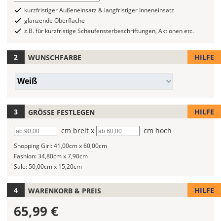
Folientypen
auswählen
kurzfristiger Außeneinsatz & langfristiger Inneneinsatz
mit
glänzende Oberfläche
verschiedenen
z.B. für kurzfristige Schaufensterbeschriftungen, Aktionen etc.
Farben
zur
HILFE
WUNSCHFARBE
Wahl.
Bei
Farbe/n
Weiß
mehrfarbigen
(Wert
Aufklebern
1)
kannst
HILFE
GRÖSSE FESTLEGEN
Du
die
Breite
cm breit x
Höhe
cm hoch
Farben
Shopping Girl:
41,00cm x 60,00cm
frei
Fashion:
34,80cm x 7,90cm
kombinieren.
Sale:
50,00cm x 15,20cm
Wählst
Du
in
HILFE
WARENKORB & PREIS
allen
65,99 €
Farbfeldern
die