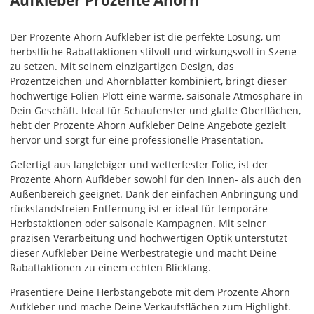
Aufkleber Prozente Ahorn
die
Farben
Der Prozente Ahorn Aufkleber ist die perfekte Lösung, um
frei
herbstliche Rabattaktionen stilvoll und wirkungsvoll in Szene
kombinieren.
zu setzen. Mit seinem einzigartigen Design, das
Wählst
Prozentzeichen und Ahornblätter kombiniert, bringt dieser
Du
hochwertige Folien-Plott eine warme, saisonale Atmosphäre in
in
Dein Geschäft. Ideal für Schaufenster und glatte Oberflächen,
allen
hebt der Prozente Ahorn Aufkleber Deine Angebote gezielt
Farbfeldern
hervor und sorgt für eine professionelle Präsentation.
die
gleiche
Gefertigt aus langlebiger und wetterfester Folie, ist der
Farbe,
Prozente Ahorn Aufkleber sowohl für den Innen- als auch den
wird
Außenbereich geeignet. Dank der einfachen Anbringung und
ein
rückstandsfreien Entfernung ist er ideal für temporäre
mehrfarbiger
Herbstaktionen oder saisonale Kampagnen. Mit seiner
Aufkleber
präzisen Verarbeitung und hochwertigen Optik unterstützt
einfarbig.
dieser Aufkleber Deine Werbestrategie und macht Deine
Rabattaktionen zu einem echten Blickfang.
Mit
einem
Präsentiere Deine Herbstangebote mit dem Prozente Ahorn
Klick
Aufkleber und mache Deine Verkaufsflächen zum Highlight.