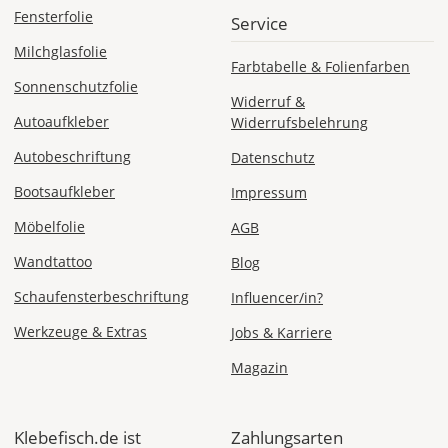
Deutschland
Fensterfolie
Service
Milchglasfolie
Farbtabelle & Folienfarben
Sonnenschutzfolie
Widerruf &
Fr., 14.08. - Di.,
18.08.
Autoaufkleber
Widerrufsbelehrung
Autobeschriftung
Datenschutz
ab 7,98
Produktionsaufschlag
Bootsaufkleber
Impressum
ab 5,99 EUR*
Versandkosten 1,99
Möbelfolie
AGB
EUR
Wandtattoo
Blog
Express
Deutschland
Schaufensterbeschriftung
Influencer/in?
Werkzeuge & Extras
Jobs & Karriere
Magazin
Di., 11.08. -
Mi., 12.08.
Klebefisch.de ist
Zahlungsarten