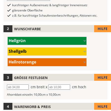
Folientypen
auswählen
kurzfristiger Außeneinsatz & langfristiger Inneneinsatz
mit
glänzende Oberfläche
verschiedenen
z.B. für kurzfristige Schaufensterbeschriftungen, Aktionen etc.
Farben
zur
HILFE
WUNSCHFARBE
Wahl.
Bei
Farbe/n
Hellgrün
mehrfarbigen
(Wert
Aufklebern
1)
Farbe/n
Shellgelb
kannst
(Wert
Du
2)
Farbe/n
Hellrotorange
die
(Wert
Farben
3)
frei
HILFE
GRÖSSE FESTLEGEN
kombinieren.
Wählst
Breite
cm breit x
Höhe
cm hoch
Du
Ahornblatt einzeln:
10,00cm x 10,00cm
in
allen
Farbfeldern
HILFE
WARENKORB & PREIS
die