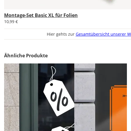
Aufkleber
gespiegelt
Montage-Set Basic XL für Folien
werden?
10,99 €
Bild
Hier gehts zur
Gesamtübersicht unserer W
Ähnliche Produkte
Lieferzeit
&
Versandkosten?
DE
EU