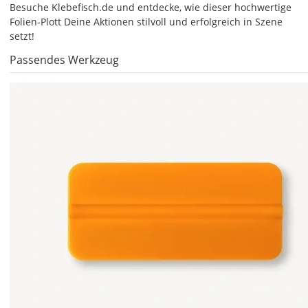
auf
Besuche Klebefisch.de und entdecke, wie dieser hochwertige
das
Folien-Plott Deine Aktionen stilvoll und erfolgreich in Szene
Farbvorschau-
setzt!
Bild,
Passendes Werkzeug
öffnet
sich
die
Farbvorschau
entsprechend
Deiner
Farbauswahl.
Lege
hier
die
Größe
Deines
Aufklebers
fest.
Die
jeweils