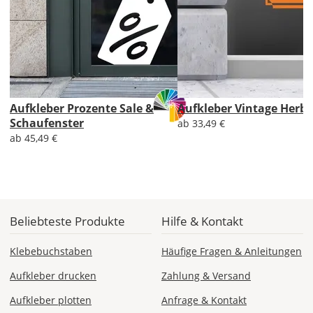
AT
CH
Economy
Aufkleber Prozente Sale &
Aufkleber Vintage Herbs
Deutschland
Schaufenster
ab 33,49 €
ab 45,49 €
Di., 18.08. -
Sa., 22.08.
Beliebteste Produkte
Hilfe & Kontakt
1,99 EUR
ohne
Klebebuchstaben
Häufige Fragen & Anleitungen
Produktionsaufschlag
Versandkosten 1,99
EUR
Aufkleber drucken
Zahlung & Versand
Aufkleber plotten
Anfrage & Kontakt
Priority