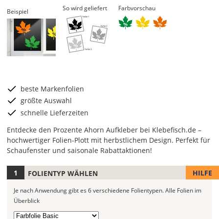
So wird geliefert
Farbvorschau
Beispiel
beste Markenfolien
größte Auswahl
schnelle Lieferzeiten
Entdecke den Prozente Ahorn Aufkleber bei Klebefisch.de –
hochwertiger Folien-Plott mit herbstlichem Design. Perfekt für
Schaufenster und saisonale Rabattaktionen!
HILFE
FOLIENTYP WÄHLEN
Je
nach
Je nach Anwendung gibt es 6 verschiedene Folientypen.
Alle Folien im
Anwendung
Überblick
stehen
6
Folientyp