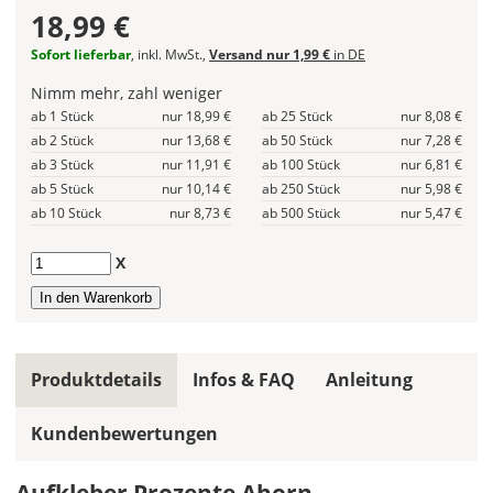
18,99 €
gleiche
Farbe
Sofort lieferbar
, inkl. MwSt.,
Versand nur 1,99 €
in DE
wird
ein
Nimm mehr, zahl weniger
mehrfarbiges
ab 1 Stück
nur 18,99 €
ab 25 Stück
nur 8,08 €
Design
ab 2 Stück
nur 13,68 €
ab 50 Stück
nur 7,28 €
einfarbig.
ab 3 Stück
nur 11,91 €
ab 100 Stück
nur 6,81 €
ab 5 Stück
nur 10,14 €
ab 250 Stück
nur 5,98 €
Hier
ab 10 Stück
nur 8,73 €
ab 500 Stück
nur 5,47 €
legst
Du
Anzahl
X
die
Farbe
Deines
Aufklebers
fest!
Produktdetails
Infos & FAQ
Anleitung
Bei
mehrfarbigen
Kundenbewertungen
Aufklebern
kannst
Du