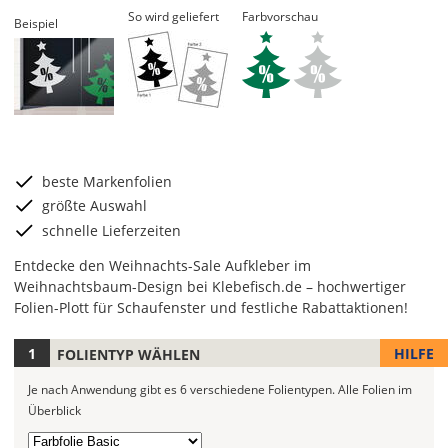
So wird geliefert
Farbvorschau
Beispiel
beste Markenfolien
größte Auswahl
schnelle Lieferzeiten
Entdecke den Weihnachts-Sale Aufkleber im
Weihnachtsbaum-Design bei Klebefisch.de – hochwertiger
Folien-Plott für Schaufenster und festliche Rabattaktionen!
HILFE
FOLIENTYP WÄHLEN
Je
nach
Je nach Anwendung gibt es 6 verschiedene Folientypen.
Alle Folien im
Anwendung
Überblick
stehen
6
Folientyp