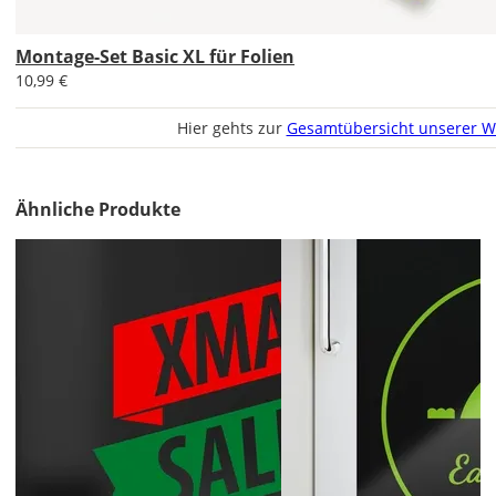
Aufkleber
gespiegelt
Montage-Set Basic XL für Folien
werden?
10,99 €
Bild
Hier gehts zur
Gesamtübersicht unserer W
Ähnliche Produkte
Lieferzeit
&
Versandkosten?
DE
EU