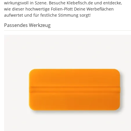
auf
wirkungsvoll in Szene. Besuche Klebefisch.de und entdecke,
das
wie dieser hochwertige Folien-Plott Deine Werbeflächen
Farbvorschau-
aufwertet und für festliche Stimmung sorgt!
Bild,
Passendes Werkzeug
öffnet
sich
die
Farbvorschau
entsprechend
Deiner
Farbauswahl.
Lege
hier
die
Größe
Deines
Aufklebers
fest.
Die
jeweils