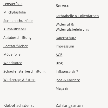
Deutschland
Fensterfolie
Service
Milchglasfolie
Farbtabelle & Folienfarben
Sonnenschutzfolie
Widerruf &
Do., 13.08. -
Autoaufkleber
Mo., 17.08.
Widerrufsbelehrung
Autobeschriftung
Datenschutz
ab 7,98
Produktionsaufschlag
Bootsaufkleber
Impressum
ab 5,99 EUR*
Versandkosten 1,99
Möbelfolie
AGB
EUR
Wandtattoo
Blog
Express
Deutschland
Schaufensterbeschriftung
Influencer/in?
Werkzeuge & Extras
Jobs & Karriere
Magazin
Mo., 10.08. -
Di., 11.08.
Klebefisch.de ist
Zahlungsarten