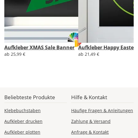
AT
CH
Economy
Aufkleber XMAS Sale Banner
Aufkleber Happy Easter 
Deutschland
ab 25,99 €
ab 21,49 €
Mo., 17.08. -
Fr., 21.08.
Beliebteste Produkte
Hilfe & Kontakt
1,99 EUR
ohne
Klebebuchstaben
Häufige Fragen & Anleitungen
Produktionsaufschlag
Versandkosten 1,99
EUR
Aufkleber drucken
Zahlung & Versand
Aufkleber plotten
Anfrage & Kontakt
Priority