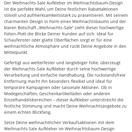
Der Weihnachts-Sale Aufkleber im Weihnachtsbaum-Design
die
ist die perfekte Wahl, um Deine festlichen Rabattaktionen
Farben
stilvoll und aufmerksamkeitsstark zu präsentieren. Mit seinem
frei
charmanten Design in Form eines Weihnachtsbaums und der
kombinieren.
klaren Botschaft „Weihnachts-Sale“ zieht dieser hochwertige
Wählst
Folien-Plott die Blicke Deiner Kunden auf sich. Ideal für
Du
Schaufenster oder glatte Oberflächen sorgt er für eine
in
weihnachtliche Atmosphäre und rückt Deine Angebote in den
allen
Mittelpunkt.
Farbfeldern
die
Gefertigt aus wetterfester und langlebiger Folie, überzeugt
gleiche
der Weihnachts-Sale Aufkleber durch seine hochwertige
Farbe,
Verarbeitung und einfache Handhabung. Die rückstandsfreie
wird
Entfernung macht ihn besonders flexibel und ideal für
ein
temporäre Kampagnen oder saisonale Aktionen. Ob in
mehrfarbiger
Modegeschäften, Geschenkartikelläden oder anderen
Aufkleber
Einzelhandelsbereichen – dieser Aufkleber unterstreicht die
einfarbig.
festliche Stimmung und macht Deine Weihnachtsangebote zu
einem echten Blickfang.
Mit
einem
Setze Deine weihnachtlichen Verkaufsaktionen mit dem
Klick
Weihnachts-Sale Aufkleber im Weihnachtsbaum-Design