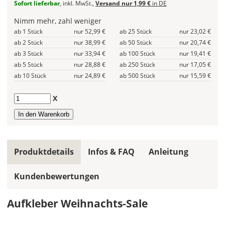
Sofort lieferbar
, inkl. MwSt.,
Versand nur 1,99 €
in DE
gleiche
Farbe
Nimm mehr, zahl weniger
wird
ab 1 Stück
nur 52,99 €
ab 25 Stück
nur 23,02 €
ein
ab 2 Stück
nur 38,99 €
ab 50 Stück
nur 20,74 €
mehrfarbiges
ab 3 Stück
nur 33,94 €
ab 100 Stück
nur 19,41 €
Design
ab 5 Stück
nur 28,88 €
ab 250 Stück
nur 17,05 €
einfarbig.
ab 10 Stück
nur 24,89 €
ab 500 Stück
nur 15,59 €
Hier
Anzahl
X
legst
Du
die
Farbe
Deines
Produktdetails
Infos & FAQ
Anleitung
Aufklebers
fest!
Kundenbewertungen
Bei
mehrfarbigen
Aufkleber Weihnachts-Sale
Aufklebern
kannst
Du