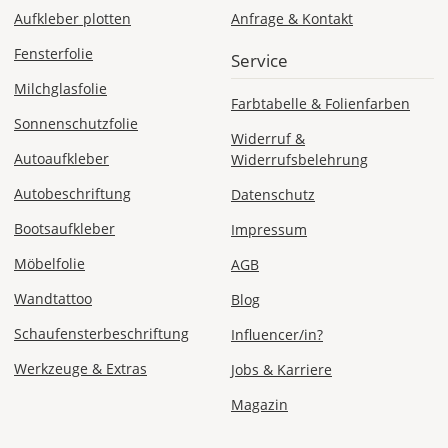
Aufkleber plotten
Anfrage & Kontakt
EU
Fensterfolie
Service
AT
Milchglasfolie
Farbtabelle & Folienfarben
Sonnenschutzfolie
Widerruf &
CH
Autoaufkleber
Widerrufsbelehrung
Autobeschriftung
Datenschutz
Economy
Deutschland
Bootsaufkleber
Impressum
Möbelfolie
AGB
Wandtattoo
Blog
Di., 18.08. -
Sa., 22.08.
Schaufensterbeschriftung
Influencer/in?
Werkzeuge & Extras
Jobs & Karriere
1,99 EUR
ohne
Magazin
Produktionsaufschlag
Versandkosten 1,99
EUR