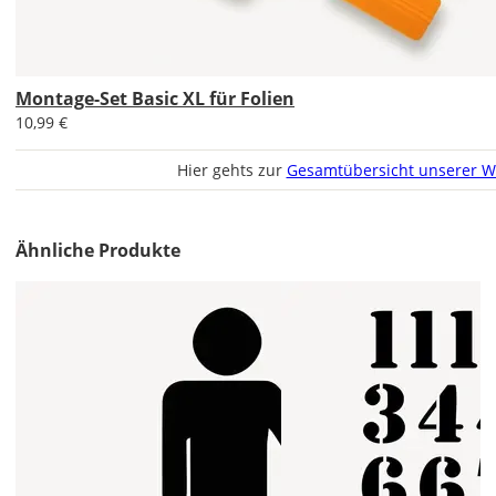
Die
jeweils
voreingestellte
Größe
Montage-Set Basic XL für Folien
zeigt
10,99 €
die
erforderliche
Hier gehts zur
Gesamtübersicht unserer W
Mindestgröße.
Soll
der
Ähnliche Produkte
Aufkleber
gespiegelt
werden?
Bild