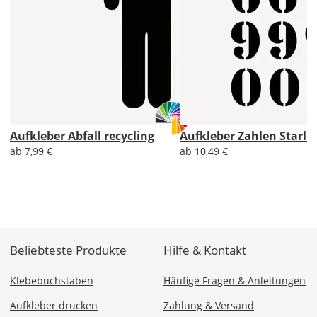
Soll
der
Aufkleber
gespiegelt
werden?
Bild
Aufkleber Abfall recycling
Aufkleber Zahlen Starli
ab 7,99 €
ab 10,49 €
Lieferzeit
&
Versandkosten?
Beliebteste Produkte
Hilfe & Kontakt
Klebebuchstaben
Häufige Fragen & Anleitungen
DE
Aufkleber drucken
Zahlung & Versand