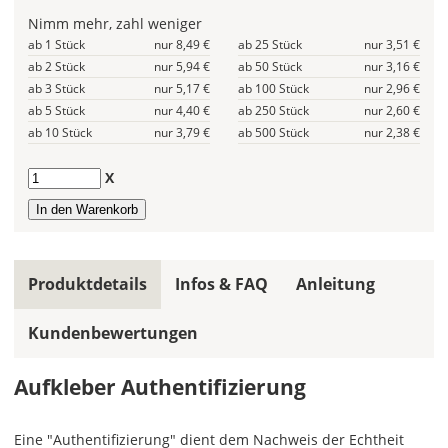
allen
Nimm mehr, zahl weniger
Farbfeldern
ab 1 Stück
nur 8,49 €
ab 25 Stück
nur 3,51 €
die
ab 2 Stück
nur 5,94 €
ab 50 Stück
nur 3,16 €
gleiche
ab 3 Stück
nur 5,17 €
ab 100 Stück
nur 2,96 €
Farbe
wird
ab 5 Stück
nur 4,40 €
ab 250 Stück
nur 2,60 €
ein
ab 10 Stück
nur 3,79 €
ab 500 Stück
nur 2,38 €
mehrfarbiges
Design
Anzahl
X
einfarbig.
Hier
legst
Du
Produktdetails
Infos & FAQ
Anleitung
die
Farbe
Kundenbewertungen
Deines
Aufklebers
fest!
Aufkleber Authentifizierung
Bei
mehrfarbigen
Eine "Authentifizierung" dient dem Nachweis der Echtheit