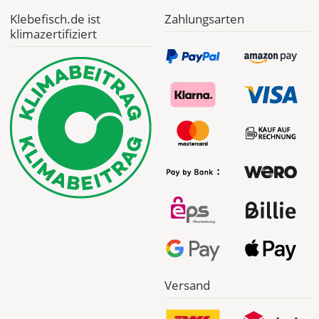
Klebefisch.de ist
Zahlungsarten
Priority
klimazertifiziert
Deutschland
Fr., 14.08. - Di.,
18.08.
ab 7,98
Produktionsaufschlag
ab 5,99 EUR*
Versandkosten 1,99
EUR
Express
Deutschland
Versand
Di., 11.08. -