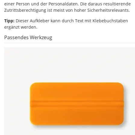
Aufklebern
einer Person und der Personaldaten. Die daraus resultierende
kannst
Zutrittsberechtigung ist meist von hoher Sicherheitsrelevants.
Du
Tipp:
Dieser Aufkleber kann durch Text mit Klebebuchstaben
die
ergänzt werden.
Farben
frei
Passendes Werkzeug
kombinieren.
Wählst
Du
in
allen
Farbfeldern
die
gleiche
Farbe,
wird
ein
mehrfarbiger
Aufkleber
einfarbig.
Mit