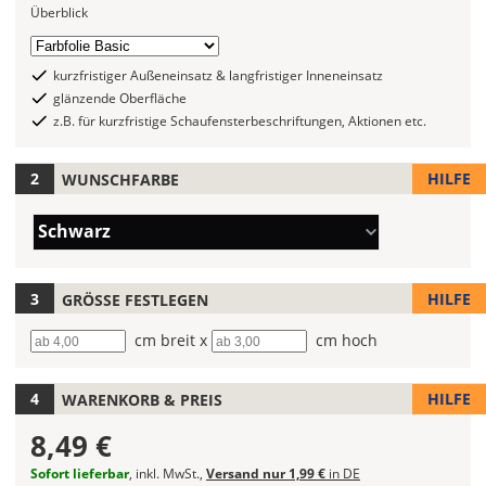
Überblick
stehen
6
Folientyp
Folientypen
auswählen
kurzfristiger Außeneinsatz & langfristiger Inneneinsatz
mit
glänzende Oberfläche
verschiedenen
z.B. für kurzfristige Schaufensterbeschriftungen, Aktionen etc.
Farben
zur
HILFE
WUNSCHFARBE
Wahl.
Bei
Farbe/n
Schwarz
mehrfarbigen
(Wert
Aufklebern
1)
kannst
HILFE
GRÖSSE FESTLEGEN
Du
die
Breite
cm breit x
Höhe
cm hoch
Farben
frei
HILFE
WARENKORB & PREIS
kombinieren.
Wählst
8,49 €
Du
in
Sofort lieferbar
, inkl. MwSt.,
Versand nur 1,99 €
in DE