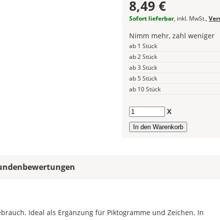
8,49 €
Wählst
Du
Sofort lieferbar
, inkl. MwSt.,
Ver
in
Nimm mehr, zahl weniger
allen
ab 1 Stück
Farbfeldern
ab 2 Stück
die
ab 3 Stück
gleiche
Farbe
ab 5 Stück
wird
ab 10 Stück
ein
mehrfarbiges
Anzahl
X
Design
einfarbig.
Hier
legst
undenbewertungen
Du
die
Farbe
Deines
Aufklebers
Gebrauch. Ideal als Ergänzung für Piktogramme und Zeichen. In
fest!