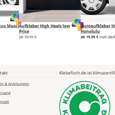
Soll
kus Maori
Aufkleber High Heels low
Autoaufkleber H
der
Price
Honolulu
Aufkleber
ab 39,99 €
ab 19,99 €
statt
26,9
gespiegelt
werden?
Bild
takt
Klebefisch.de ist klimazertifi
en & Anleitungen
ersand
Lieferzeit
&
ntakt
Versandkosten?