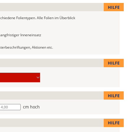
HILFE
schiedene Folientypen.
Alle Folien im Überblick
langfristiger Inneneinsatz
nsterbeschriftungen, Aktionen etc.
HILFE
HILFE
he
cm hoch
HILFE