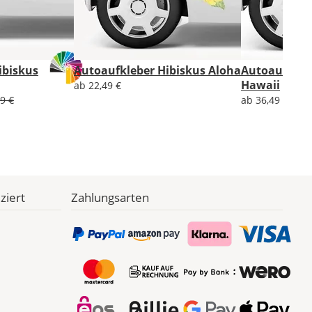
ibiskus
Autoaufkleber Hibiskus Aloha
Autoaufkleb
Hawaii
ab 22,49 €
9 €
ab 36,49 €
ziert
Zahlungsarten