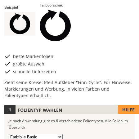
Farbvorschau
Beispiel
beste Markenfolien
größte Auswahl
schnelle Lieferzeiten
Zieht seine Kreise: Pfeil-Aufkleber "Finn-Cycle". Für Hinweise,
Markierungen und Werbung. In vielen Farben und
Folientypen erhältlich.
HILFE
FOLIENTYP WÄHLEN
Je
nach
Je nach Anwendung gibt es 6 verschiedene Folientypen.
Alle Folien im
Anwendung
Überblick
stehen
6
Folientyp