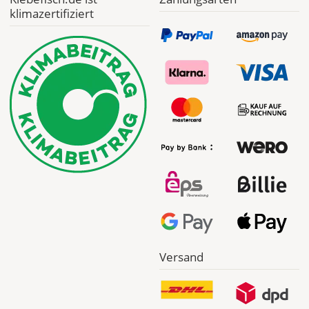
Deutschland
klimazertifiziert
Mi., 12.08. -
Sa., 15.08.
ab 7,98
Produktionsaufschlag
ab 5,99 EUR*
Versandkosten 1,99
EUR
Express
Deutschland
Versand
Mo., 10.08. -
Di., 11.08.