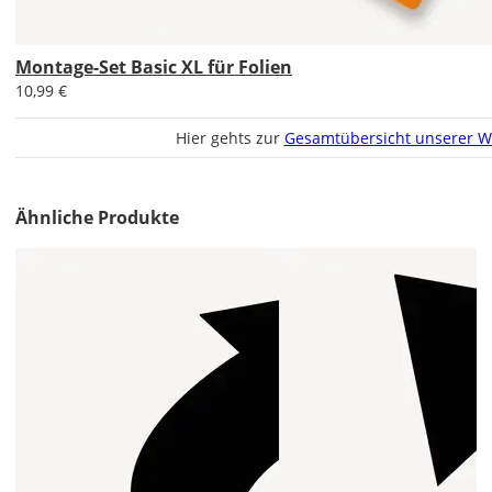
voreingestellte
Größe
zeigt
Montage-Set Basic XL für Folien
die
10,99 €
erforderliche
Mindestgröße.
Hier gehts zur
Gesamtübersicht unserer W
Soll
der
Aufkleber
Ähnliche Produkte
gespiegelt
werden?
Bild
Soll
der