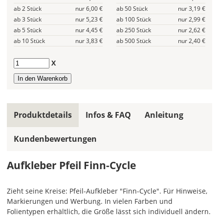
ab 2 Stück
nur 6,00 €
ab 50 Stück
nur 3,19 €
gleiche
ab 3 Stück
nur 5,23 €
ab 100 Stück
nur 2,99 €
Farbe
wird
ab 5 Stück
nur 4,45 €
ab 250 Stück
nur 2,62 €
ein
ab 10 Stück
nur 3,83 €
ab 500 Stück
nur 2,40 €
mehrfarbiges
Design
Anzahl
X
einfarbig.
Hier
legst
Du
Produktdetails
Infos & FAQ
Anleitung
die
Farbe
Kundenbewertungen
Deines
Aufklebers
fest!
Aufkleber Pfeil Finn-Cycle
Bei
mehrfarbigen
Zieht seine Kreise: Pfeil-Aufkleber "Finn-Cycle". Für Hinweise,
Aufklebern
Markierungen und Werbung. In vielen Farben und
kannst
Folientypen erhältlich, die Größe lässt sich individuell ändern.
Du