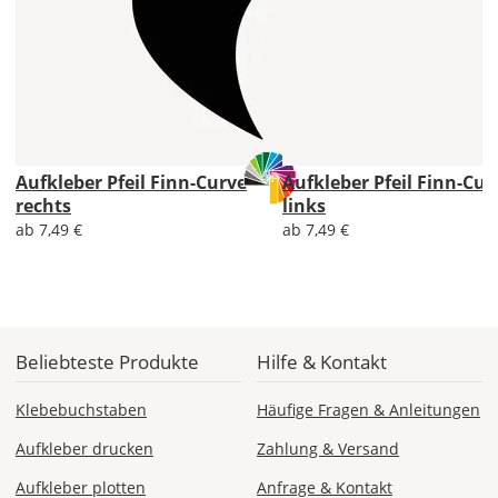
Aufkleber
gespiegelt
werden?
Bild
Aufkleber Pfeil Finn-Curve
Aufkleber Pfeil Finn-Cur
rechts
links
ab 7,49 €
ab 7,49 €
Lieferzeit
&
Versandkosten?
Beliebteste Produkte
Hilfe & Kontakt
Klebebuchstaben
Häufige Fragen & Anleitungen
DE
Aufkleber drucken
Zahlung & Versand
EU
Aufkleber plotten
Anfrage & Kontakt