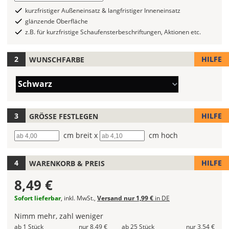
Folientypen
auswählen
kurzfristiger Außeneinsatz & langfristiger Inneneinsatz
mit
glänzende Oberfläche
verschiedenen
z.B. für kurzfristige Schaufensterbeschriftungen, Aktionen etc.
Farben
zur
HILFE
WUNSCHFARBE
Wahl.
Bei
Farbe/n
Schwarz
mehrfarbigen
(Wert
Aufklebern
1)
kannst
HILFE
GRÖSSE FESTLEGEN
Du
die
Breite
cm breit x
Höhe
cm hoch
Farben
frei
HILFE
WARENKORB & PREIS
kombinieren.
Wählst
8,49 €
Du
in
Sofort lieferbar
, inkl. MwSt.,
Versand nur 1,99 €
in DE
allen
Nimm mehr, zahl weniger
Farbfeldern
ab 1 Stück
nur 8,49 €
ab 25 Stück
nur 3,54 €
die