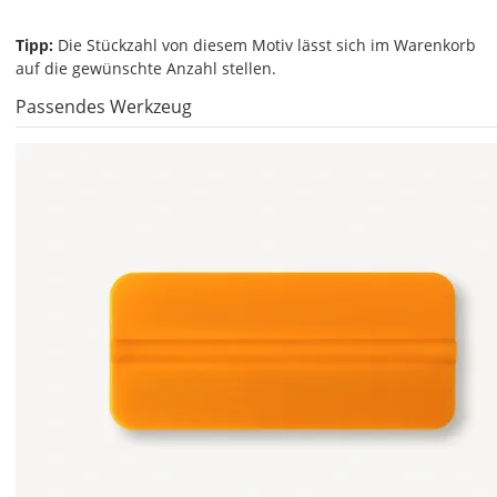
die
Tipp:
Die Stückzahl von diesem Motiv lässt sich im Warenkorb
Farben
auf die gewünschte Anzahl stellen.
frei
kombinieren.
Passendes Werkzeug
Wählst
Du
in
allen
Farbfeldern
die
gleiche
Farbe,
wird
ein
mehrfarbiger
Aufkleber
einfarbig.
Mit
einem
Klick