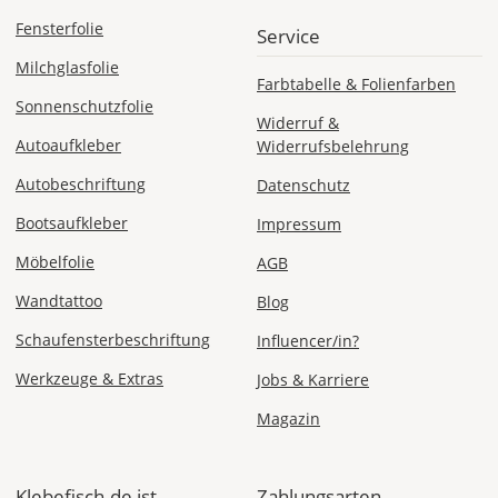
Fensterfolie
Service
AT
Milchglasfolie
Farbtabelle & Folienfarben
CH
Sonnenschutzfolie
Widerruf &
Autoaufkleber
Widerrufsbelehrung
Economy
Autobeschriftung
Datenschutz
Deutschland
Bootsaufkleber
Impressum
Möbelfolie
AGB
Sa., 15.08. -
Wandtattoo
Blog
Do., 20.08.
Schaufensterbeschriftung
Influencer/in?
1,99 EUR
Werkzeuge & Extras
Jobs & Karriere
ohne
Produktionsaufschlag
Magazin
Versandkosten 1,99
EUR
Priority
Klebefisch.de ist
Zahlungsarten