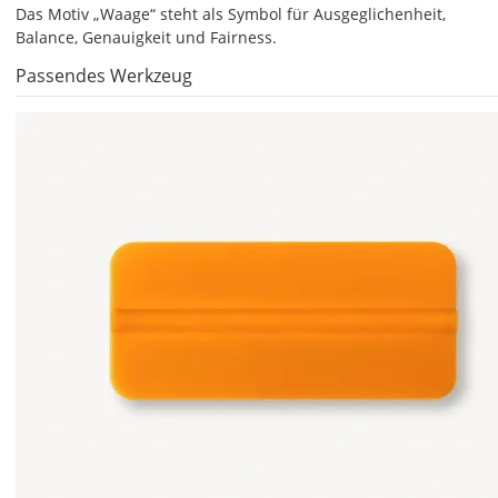
kannst
Das Motiv „Waage“ steht als Symbol für Ausgeglichenheit,
Du
Balance, Genauigkeit und Fairness.
die
Passendes Werkzeug
Farben
frei
kombinieren.
Wählst
Du
in
allen
Farbfeldern
die
gleiche
Farbe,
wird
ein
mehrfarbiger
Aufkleber
einfarbig.
Mit
einem