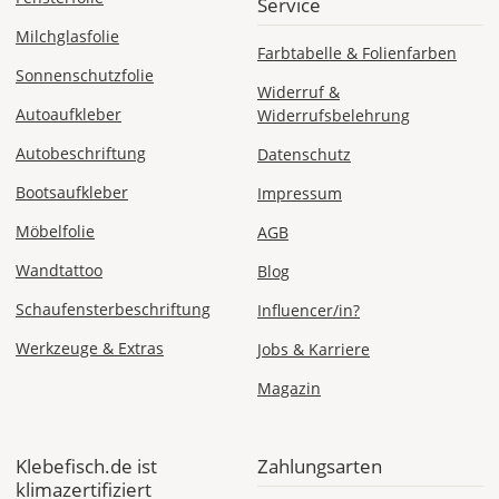
Service
EU
Milchglasfolie
Farbtabelle & Folienfarben
AT
Sonnenschutzfolie
Widerruf &
Autoaufkleber
Widerrufsbelehrung
CH
Autobeschriftung
Datenschutz
Bootsaufkleber
Impressum
Economy
Deutschland
Möbelfolie
AGB
Wandtattoo
Blog
Schaufensterbeschriftung
Influencer/in?
Sa., 15.08. -
Do., 20.08.
Werkzeuge & Extras
Jobs & Karriere
Magazin
1,99 EUR
ohne
Produktionsaufschlag
Versandkosten 1,99
Klebefisch.de ist
Zahlungsarten
EUR
klimazertifiziert