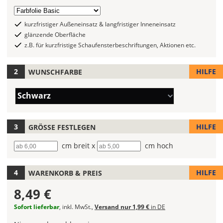
6
Folientyp
Folientypen
auswählen
kurzfristiger Außeneinsatz & langfristiger Inneneinsatz
mit
glänzende Oberfläche
verschiedenen
z.B. für kurzfristige Schaufensterbeschriftungen, Aktionen etc.
Farben
zur
HILFE
WUNSCHFARBE
Wahl.
Bei
Farbe/n
Schwarz
mehrfarbigen
(Wert
Aufklebern
1)
kannst
HILFE
GRÖSSE FESTLEGEN
Du
die
Breite
cm breit x
Höhe
cm hoch
Farben
frei
HILFE
WARENKORB & PREIS
kombinieren.
Wählst
8,49 €
Du
in
Sofort lieferbar
, inkl. MwSt.,
Versand nur 1,99 €
in DE
allen