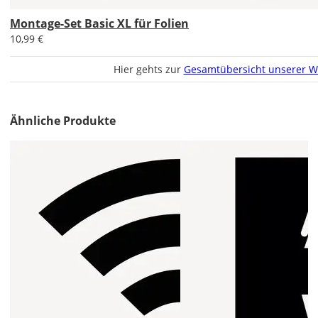
jeweils
Montage-Set Basic XL für Folien
voreingestellte
10,99 €
Größe
zeigt
die
Hier gehts zur
Gesamtübersicht unserer W
erforderliche
Mindestgröße.
Ähnliche Produkte
Soll
der
Aufkleber
gespiegelt
werden?
Bild