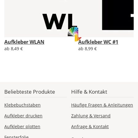
Soll
der
Aufkleber
gespiegelt
werden?
Bild
Aufkleber WLAN
Aufkleber WC #1
ab 8,49 €
ab 8,99 €
Lieferzeit
&
Beliebteste Produkte
Hilfe & Kontakt
Versandkosten?
Klebebuchstaben
Häufige Fragen & Anleitungen
Aufkleber drucken
Zahlung & Versand
DE
Aufkleber plotten
Anfrage & Kontakt
Fensterfolie