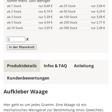
Nimm mehr, zahl weniger
Farbfeldern
ab 1 Stück
nur 8,49 €
ab 25 Stück
nur 3,66 €
die
ab 2 Stück
nur 6,19 €
ab 50 Stück
nur 3,29 €
gleiche
ab 3 Stück
nur 5,39 €
ab 100 Stück
nur 3,08 €
Farbe
wird
ab 5 Stück
nur 4,59 €
ab 250 Stück
nur 2,71 €
ein
ab 10 Stück
nur 3,95 €
ab 500 Stück
nur 2,48 €
mehrfarbiges
Design
Anzahl
X
einfarbig.
Hier
legst
Du
Produktdetails
Infos & FAQ
Anleitung
die
Farbe
Kundenbewertungen
Deines
Aufklebers
fest!
Aufkleber Waage
Bei
mehrfarbigen
Hier geht es um jedes Gramm. Eine Waage ist ein
Aufklebern
mechanisches Messgerät zur Bestimmung eines Gewichtes.