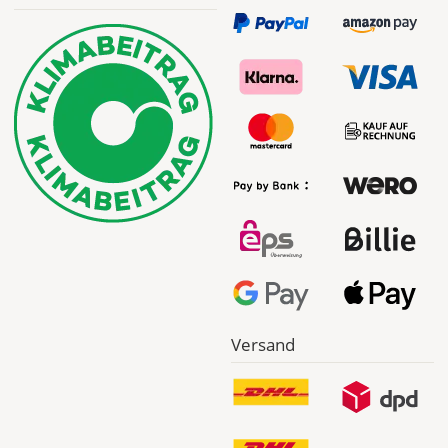
Priority
Deutschland
Mi., 12.08. -
Sa., 15.08.
ab 7,98
Produktionsaufschlag
ab 5,99 EUR*
Versandkosten 1,99
EUR
Express
Deutschland
Versand
Mo., 10.08. -
Di., 11.08.