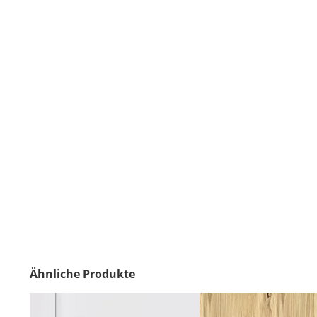
Mit
Ähnliche Produkte
dem
Aufkleber-
Designer