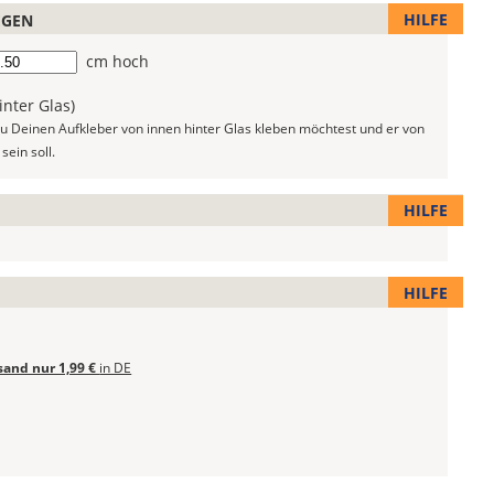
HILFE
EGEN
he
cm hoch
nter Glas)
u Deinen Aufkleber von innen hinter Glas kleben möchtest und er von
sein soll.
HILFE
HILFE
sand nur 1,99 €
in DE