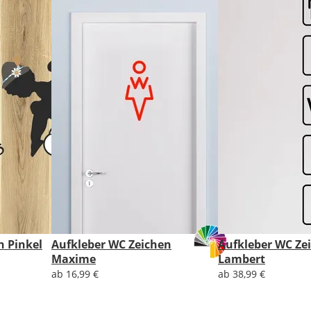
das
Produktionsmaß
Deines
Aufklebers
entsprechend
kleiner
aus.
Die
Grundgröße
lässt
sich
nachträglich
noch
anpassen.
Lieferzeit
&
n Pinkel
Aufkleber WC Zeichen
Aufkleber WC Ze
Versandkosten?
Maxime
Lambert
ab 16,99 €
ab 38,99 €
DE