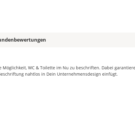
hast
Du
für
Deinen
Aufkleber
zur
undenbewertungen
Verfügung?
Du
kannst
aus
vorgegebenen
e Möglichkeit, WC & Toilette im Nu zu beschriften. Dabei garantier
Grundgrößen
 Beschriftung nahtlos in Dein Unternehmensdesign einfügt.
wählen
oder
Deine
Wunschgröße
selbst
eingeben.
Wichtig:
Die
automatische