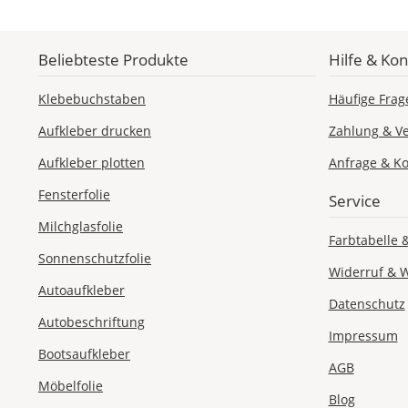
einen
Doppelklick
ändern.
Beliebteste Produkte
Hilfe & Kon
Im
Fenster
Klebebuchstaben
Häufige Frag
"Text
Aufkleber drucken
Zahlung & V
anpassen"
kannst
Aufkleber plotten
Anfrage & Ko
Du
Schriftart,
Fensterfolie
Service
Farbe
Milchglasfolie
und
Farbtabelle 
weitere
Sonnenschutzfolie
Texteinstellungen
Widerruf & 
anpassen.
Autoaufkleber
Datenschutz
Clip
Autobeschriftung
Impressum
Art:
Bootsaufkleber
Nach
AGB
dem
Möbelfolie
Auswählen
Blog