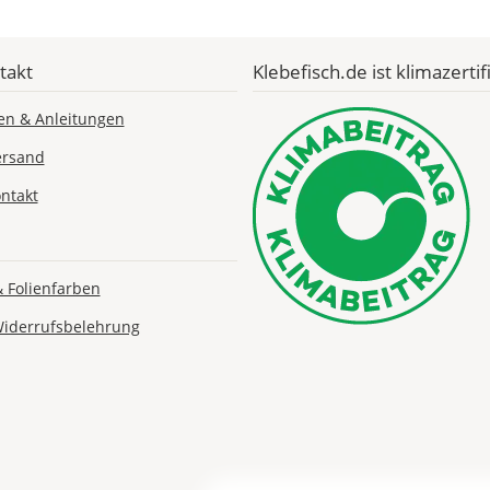
EU
takt
Klebefisch.de ist klimazertifi
AT
en & Anleitungen
CH
ersand
ntakt
Economy
Deutschland
& Folienfarben
Widerrufsbelehrung
Di., 18.08. -
Sa., 22.08.
1,99 EUR
ohne
Produktionsaufschlag
Versandkosten 1,99
EUR