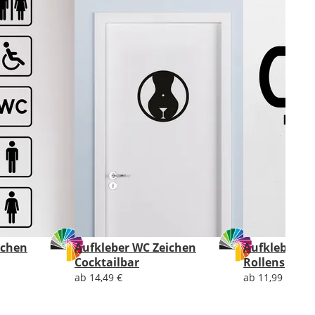
ichen
Aufkleber WC Zeichen
Aufkleber W
Cocktailbar
Rollenspiel
ab 14,49 €
ab 11,99 €