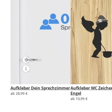
kannst
Du
Deine
eigene
Beschriftung
gestalten.
Du
hast
folgende
Optionen:
Text:
Nach
dem
Hinzufügen
eines
Aufkleber Dein Sprechzimmer
Aufkleber WC Zeiche
Textes
Engel
ab 28,99 €
kannst
ab 10,99 €
Du
ihn
durch