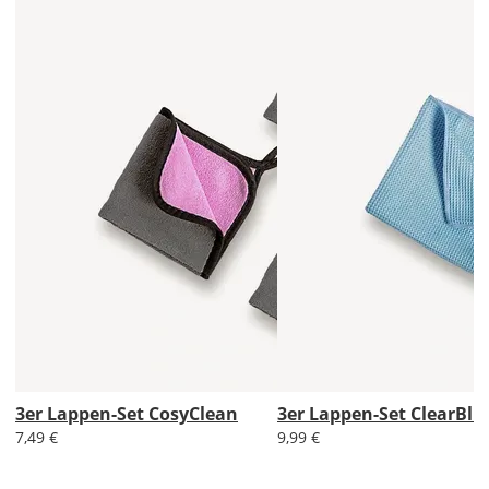
Do., 13.08. -
Mo., 17.08.
ab 7,98
Produktionsaufschlag
ab 5,99 EUR*
Versandkosten 1,99
EUR
Express
Deutschland
Mo., 10.08. -
Di., 11.08.
3er Lappen-Set CosyClean
3er Lappen-Set ClearBlu
7,49 €
9,99 €
ab 24,98
Produktionsaufschlag
ab 9,99 EUR*