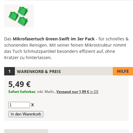
Das
Mikrofasertuch Green-Swift im 3er Pack
- für schnelles &
schonendes Reinigen. Mit seiner feinen Mikrostruktur nimmt
das Tuch Schmutzpartikel besonders effizient auf, ohne
Kratzer zu hinterlassen.
Lieferzeit
HILFE
WARENKORB & PREIS
&
Versandkosten?
5,49 €
Sofort lieferbar
, inkl. MwSt.,
Versand nur 1,99 €
in DE
DE
Anzahl
X
EU
AT