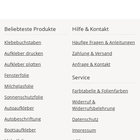
Versandkosten 14,99
EUR
*
Beliebteste Produkte
Hilfe & Kontakt
Abhängig
vom
Klebebuchstaben
Häufige Fragen & Anleitungen
Bestellwert:
Die
Aufkleber drucken
Zahlung & Versand
genauen
Produktionskosten
Aufkleber plotten
Anfrage & Kontakt
werden
Fensterfolie
Dir
Service
im
Milchglasfolie
Checkout
Farbtabelle & Folienfarben
angezeigt.
Sonnenschutzfolie
Widerruf &
Autoaufkleber
Widerrufsbelehrung
Autobeschriftung
Datenschutz
Bootsaufkleber
Impressum