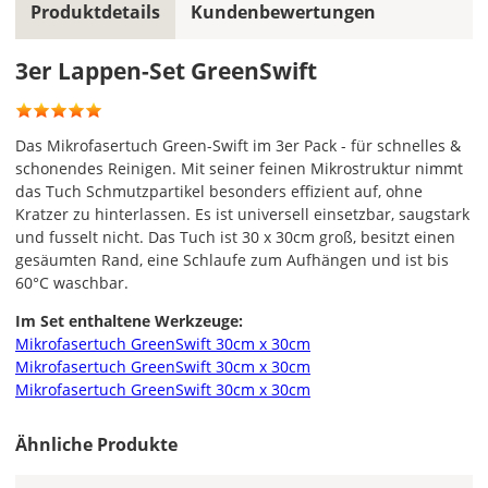
Produktdetails
Kundenbewertungen
CH
3er Lappen-Set GreenSwift
Economy
Deutschland
Das Mikrofasertuch Green-Swift im 3er Pack - für schnelles &
schonendes Reinigen. Mit seiner feinen Mikrostruktur nimmt
das Tuch Schmutzpartikel besonders effizient auf, ohne
Kratzer zu hinterlassen. Es ist universell einsetzbar, saugstark
und fusselt nicht. Das Tuch ist 30 x 30cm groß, besitzt einen
Mo., 17.08. -
Fr., 21.08.
gesäumten Rand, eine Schlaufe zum Aufhängen und ist bis
60°C waschbar.
1,99 EUR
Im Set enthaltene Werkzeuge:
ohne
Mikrofasertuch GreenSwift 30cm x 30cm
Produktionsaufschlag
Versandkosten 1,99
Mikrofasertuch GreenSwift 30cm x 30cm
EUR
Mikrofasertuch GreenSwift 30cm x 30cm
Priority
Ähnliche Produkte
Deutschland