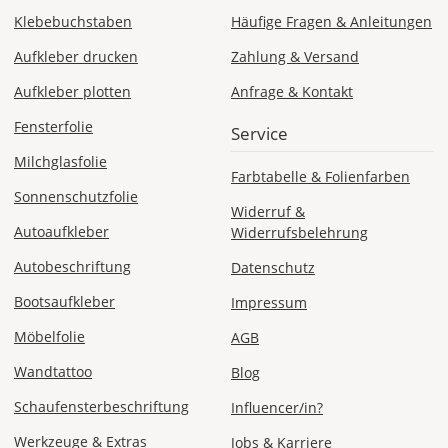
Klebebuchstaben
Häufige Fragen & Anleitungen
Aufkleber drucken
Zahlung & Versand
Aufkleber plotten
Anfrage & Kontakt
Fensterfolie
Service
Milchglasfolie
Farbtabelle & Folienfarben
Sonnenschutzfolie
Widerruf &
Autoaufkleber
Widerrufsbelehrung
Autobeschriftung
Datenschutz
Bootsaufkleber
Impressum
Möbelfolie
AGB
Wandtattoo
Blog
Schaufensterbeschriftung
Influencer/in?
Werkzeuge & Extras
Jobs & Karriere