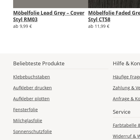
Möbelfolie Lead Grey – Cover
Möbelfolie Faded Gre
Styl RM03
Styl CT58
ab 9,99 €
ab 11,99 €
Beliebteste Produkte
Hilfe & Kon
Klebebuchstaben
Häufige Frag
Aufkleber drucken
Zahlung & V
Aufkleber plotten
Anfrage & Ko
Fensterfolie
Service
Milchglasfolie
Farbtabelle 
Sonnenschutzfolie
Widerruf & 