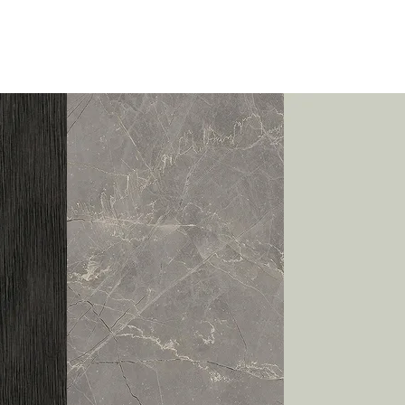
Mo., 17.08. -
Fr., 21.08.
1,99 EUR
ohne
Produktionsaufschlag
Versandkosten 1,99
EUR
Priority
Deutschland
Do., 13.08. -
Mo., 17.08.
ab 7,98
Produktionsaufschlag
ab 5,99 EUR*