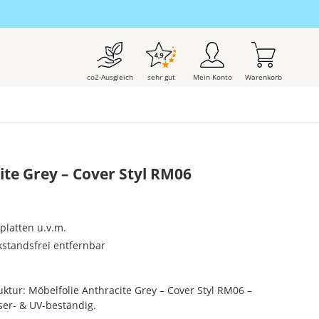
co2-Ausgleich
sehr gut
Mein Konto
Warenkorb
ite Grey – Cover Styl RM06
splatten u.v.m.
kstandsfrei entfernbar
ruktur: Möbelfolie Anthracite Grey – Cover Styl RM06 –
ser- & UV-beständig.