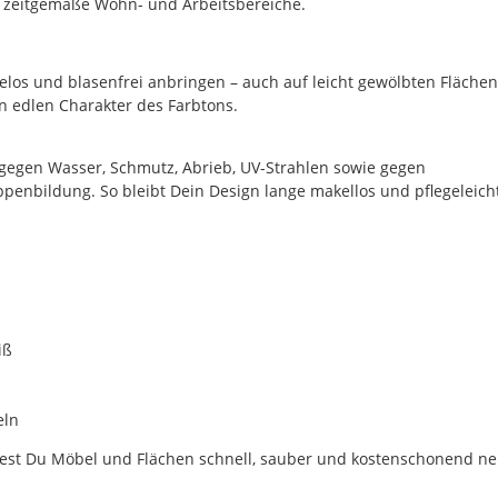
oder
r zeitgemäße Wohn- und Arbeitsbereiche.
einer
Schere
einfach
elos und blasenfrei anbringen – auch auf leicht gewölbten Flächen
selbst
en edlen Charakter des Farbtons.
anpassen.
Optional
 gegen Wasser, Schmutz, Abrieb, UV-Strahlen sowie gegen
kannst
enbildung. So bleibt Dein Design lange makellos und pflegeleicht
Du
hier
ein
Folienmuster
in
den
Abmessungen
iß
von
ca.
0,2m
eln
x
ltest Du Möbel und Flächen schnell, sauber und kostenschonend ne
1,22m
bestellen.