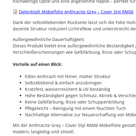
hochwertige Optik und eine angenehme Haptik – perfekt fü
Dokument
Datenblatt Möbelfolie Anthracite Grey – Cover Styl RM06
Dank der selbstklebenden Rückseite lässt sich die Folie müh
dezente Struktur reduziert Lichtreflexe und unterstreicht d
Außergewöhnliche Dauerhaftigkeit:
Dieses Produkt bietet eine außergewöhnliche Beständigkeit
Verschleißerscheinungen wie Gelbfärbung, Risse oder Schupp
Vorteile auf einen Blick:
Edles Anthrazit mit feiner, matter Struktur
Selbstklebend & einfach anzubringen
Kratzfest, wasserresistent & UV-beständig
Hohe Beständigkeit gegen Schmutz, Abrieb & Verschle
Keine Gelbfärbung, Risse oder Schuppenbildung
Pflegeleicht – Reinigung mit einem feuchten Tuch
Nachhaltige Alternative zur Neuanschaffung von Möb
Mit der Anthracite Grey – Cover Styl RM06 Möbelfolie gesta
modern, langlebig und stilvoll.