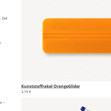
. Die
.
Kunststoffrakel OrangeGlider
2,19 €
u –