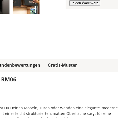
Deiner
Möbelfolie
aus,
die
Breite
ist
mit
1,22m
jeweils
vorgegeben.
Später
undenbewertungen
Gratis-Muster
kannst
Du
l RM06
die
Größe
der
Folie
mit
einem
eihst Du Deinen Möbeln, Türen oder Wänden eine elegante, moderne
Cutter
it einer leicht strukturierten, matten Oberfläche sorgt für eine