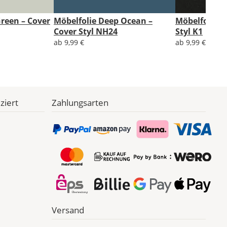
Green – Cover
Möbelfolie Deep Ocean –
Möbelfolie B
Cover Styl NH24
Styl K1
ab 9,99 €
ab 9,99 €
ziert
Zahlungsarten
Versand