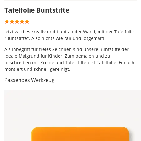
Hier
Tafelfolie Buntstifte
kannst
Du
die
Jetzt wird es kreativ und bunt an der Wand, mit der Tafelfolie
Größe
"Buntstifte". Also nichts wie ran und losgemalt!
Deiner
Tafelfolie
Als Inbegriff für freies Zeichnen sind unsere Buntstifte der
festlegen.
ideale Malgrund für Kinder. Zum bemalen und zu
beschreiben mit Kreide und Tafelstiften ist Tafelfolie. Einfach
Die
montiert und schnell gereinigt.
jeweils
voreingestellte
Passendes Werkzeug
Größe
zeigt
die
erforderliche
Mindestgröße.cccccccccccccccccccccccccccccccccccccccccccccccc
Soll
die
Tafelfolie