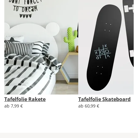
Di., 18.08. -
Sa., 22.08.
1,99 EUR
ohne
Produktionsaufschlag
Versandkosten 1,99
EUR
Priority
Deutschland
Tafelfolie Rakete
Tafelfolie Skateboard
ab 7,99 €
ab 60,99 €
Fr., 14.08. - Di.,
18.08.
ab 7,98
Produktionsaufschlag
ab 5,99 EUR*