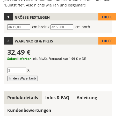
"Buntstifte". Also nichts wie ran und losgemalt!
HILFE
GRÖSSE FESTLEGEN
Wähle
die
Breite
cm breit x
Höhe
cm hoch
Farbe
für
Deine
HILFE
WARENKORB & PREIS
Tafelfolie
32,49 €
aus.
Sofort lieferbar
, inkl. MwSt.,
Versand nur 1,99 €
in DE
Die
Farbe
Anzahl
X
"Schwarz"
ist
der
Bestseller
und
Produktdetails
Infos & FAQ
Anleitung
wird
am
häufigsten
Kundenbewertungen
bestellt.