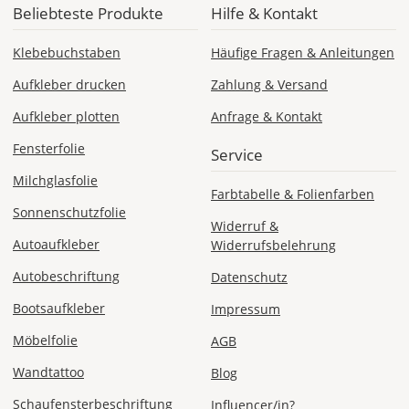
Beliebteste Produkte
Hilfe & Kontakt
Versandkosten 1,99
EUR
Klebebuchstaben
Häufige Fragen & Anleitungen
Express
Deutschland
Aufkleber drucken
Zahlung & Versand
Aufkleber plotten
Anfrage & Kontakt
Fensterfolie
Service
Di., 11.08. -
Milchglasfolie
Mi., 12.08.
Farbtabelle & Folienfarben
Sonnenschutzfolie
Widerruf &
ab 24,98
Autoaufkleber
Widerrufsbelehrung
Produktionsaufschlag
ab 9,99 EUR*
Versandkosten 14,99
Autobeschriftung
Datenschutz
EUR
Bootsaufkleber
Impressum
*
Möbelfolie
AGB
Abhängig
Wandtattoo
Blog
vom
Bestellwert:
Schaufensterbeschriftung
Influencer/in?