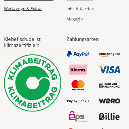
Die
genauen
Werkzeuge & Extras
Jobs & Karriere
Produktionskosten
Magazin
werden
Dir
im
Checkout
Klebefisch.de ist
Zahlungsarten
angezeigt.
klimazertifiziert