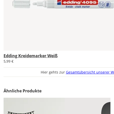
Lieferzeit
&
Versandkosten?
DE
Edding Kreidemarker Weiß
EU
5,99 €
AT
Hier gehts zur
Gesamtübersicht unserer W
CH
Ähnliche Produkte
Economy
Deutschland