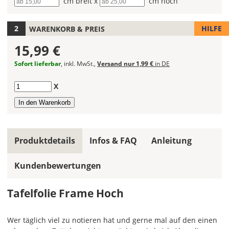
Breite
cm breit x
Höhe
cm hoch
Farbe
für
Deine
HILFE
WARENKORB & PREIS
Tafelfolie
15,99 €
aus.
Sofort lieferbar
, inkl. MwSt.,
Versand nur 1,99 €
in DE
Die
Farbe
Anzahl
X
"Schwarz"
ist
der
Bestseller
und
Produktdetails
Infos & FAQ
Anleitung
wird
am
häufigsten
Kundenbewertungen
bestellt.
Hier
Tafelfolie Frame Hoch
kannst
Du
Wer täglich viel zu notieren hat und gerne mal auf den einen
die