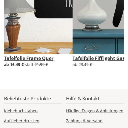
1,99 EUR
ohne
Produktionsaufschlag
Versandkosten 1,99
EUR
Priority
Deutschland
Tafelfolie Frame Quer
Tafelfolie Fiffi geht Gass
ab 16,49 €
statt
21,99 €
ab 23,49 €
Mi., 12.08. -
Sa., 15.08.
ab 7,98
Produktionsaufschlag
Beliebteste Produkte
Hilfe & Kontakt
ab 5,99 EUR*
Versandkosten 1,99
EUR
Klebebuchstaben
Häufige Fragen & Anleitungen
Express
Aufkleber drucken
Zahlung & Versand
Deutschland