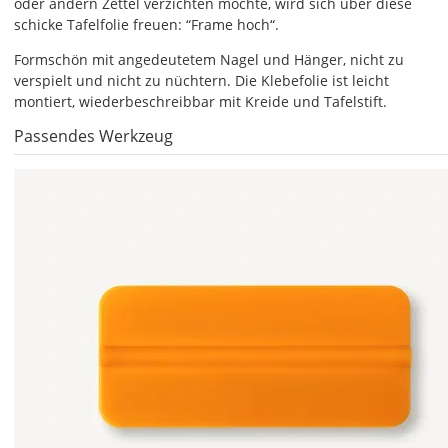
oder andern Zettel verzichten möchte, wird sich über diese
Größe
schicke Tafelfolie freuen: “Frame hoch“.
Deiner
Tafelfolie
Formschön mit angedeutetem Nagel und Hänger, nicht zu
festlegen.
verspielt und nicht zu nüchtern. Die Klebefolie ist leicht
montiert, wiederbeschreibbar mit Kreide und Tafelstift.
Die
jeweils
Passendes Werkzeug
voreingestellte
Größe
zeigt
die
erforderliche
Mindestgröße.cccccccccccccccccccccccccccccccccccccccccccccccc
Soll
die
Tafelfolie
gespiegelt
werden?
Bild