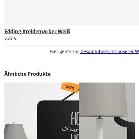
DE
Edding Kreidemarker Weiß
5,99 €
EU
Hier gehts zur
Gesamtübersicht unserer W
AT
CH
Ähnliche Produkte
Sale
Economy
Deutschland
Sa., 15.08. -
Do., 20.08.