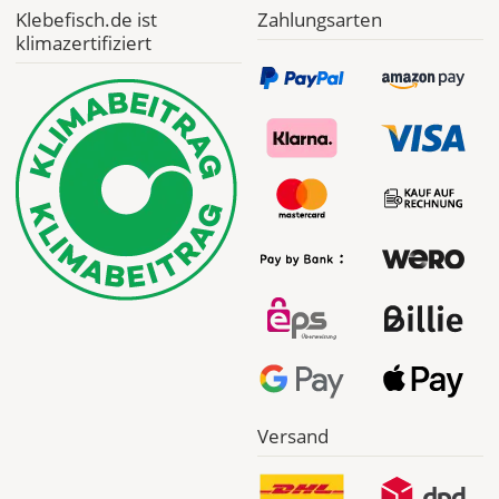
im
Klebefisch.de ist
Zahlungsarten
Checkout
klimazertifiziert
angezeigt.
Versand