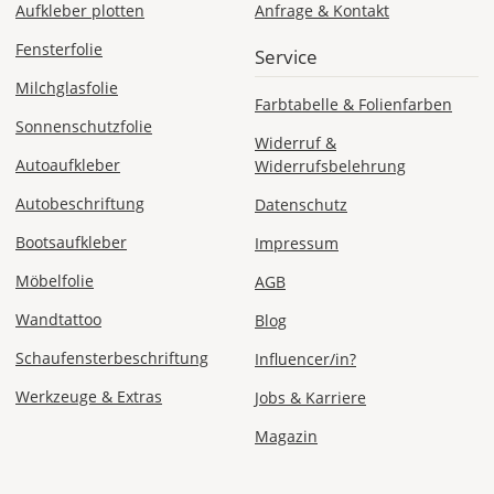
Aufkleber plotten
Anfrage & Kontakt
Fensterfolie
Service
Milchglasfolie
Mo., 10.08. -
Farbtabelle & Folienfarben
Di., 11.08.
Sonnenschutzfolie
Widerruf &
ab 24,98
Autoaufkleber
Widerrufsbelehrung
Produktionsaufschlag
ab 9,99 EUR*
Autobeschriftung
Datenschutz
Versandkosten 14,99
EUR
Bootsaufkleber
Impressum
Möbelfolie
AGB
*
Abhängig
Wandtattoo
Blog
vom
Schaufensterbeschriftung
Influencer/in?
Bestellwert:
Die
Werkzeuge & Extras
Jobs & Karriere
genauen
Produktionskosten
Magazin
werden
Dir